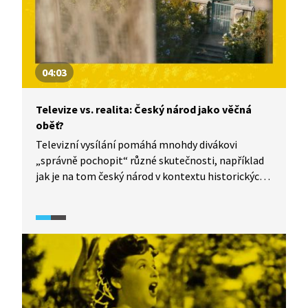
04:03
Televize vs. realita: Český národ jako věčná
oběť?
Televizní vysílání pomáhá mnohdy divákovi
„správně pochopit“ různé skutečnosti, například
jak je na tom český národ v kontextu historických
událostí. Filmy často zobrazují Čechy jako oběti
toho, co se děje kolem. A je jedno, zda se jedná
o nacismus nebo komunismus. Nebo ne? I tomu se
věnuje dokumentární seriál TeleRevize 2.0.