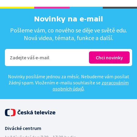
Novinky na e-mail
Pošleme vám, co nového se děje ve světě edu.
Nová videa, témata, funkce a další.
Novinky posíláme jednou za měsíc. Nebudeme vám posílat
žádný spam. Vložením e-mailu souhlasíte se
zpracováním
osobních údajů
.