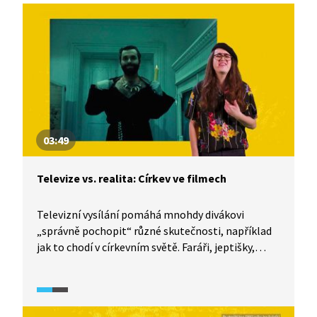
03:49
Televize vs. realita: Církev ve filmech
Televizní vysílání pomáhá mnohdy divákovi
„správně pochopit“ různé skutečnosti, například
jak to chodí v církevním světě. Faráři, jeptišky,
hříšníci, to jsou postavy, které pravidelně a rád
zobrazuje filmový svět. Jak konkrétně vypadají,
čemu se věnují a čím hřeší? I o tom je
dokumentární seriál TeleRevize 2.0.