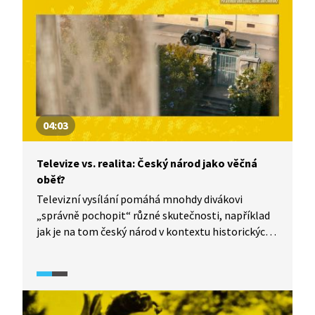
04:03
Televize vs. realita: Český národ jako věčná
oběť?
Televizní vysílání pomáhá mnohdy divákovi
„správně pochopit“ různé skutečnosti, například
jak je na tom český národ v kontextu historických
událostí. Filmy často zobrazují Čechy jako oběti
toho, co se děje kolem. A je jedno, zda se jedná
o nacismus nebo komunismus. Nebo ne? I tomu se
věnuje dokumentární seriál TeleRevize 2.0.