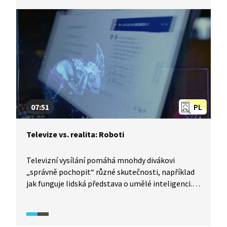
v televizním vysílání zlom a homosexuál se stal
bezproblémovou hlavní postavou? A přišel
v Čechách ten zlom vůbec? I tuto odpověď přináší
dokumentární seriál TeleRevize (2023).
07:51
PL
Televize vs. realita: Roboti
Televizní vysílání pomáhá mnohdy divákovi
„správně pochopit“ různé skutečnosti, například
jak funguje lidská představa o umělé inteligenci.
Jak vypadá typický archetyp robota v televizním
zpracování nebo v literatuře? Co je největší
problém televize při zobrazování současné umělé