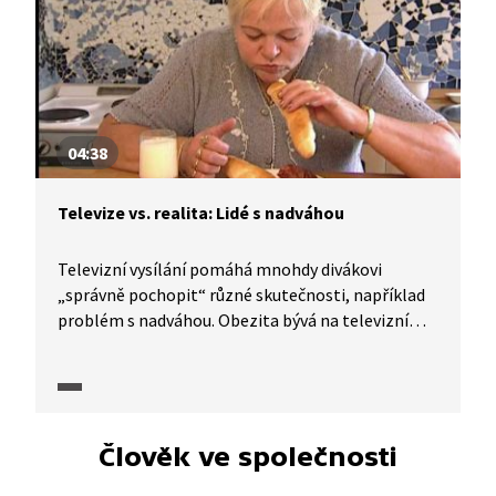
04:38
Televize vs. realita: Lidé s nadváhou
Televizní vysílání pomáhá mnohdy divákovi
„správně pochopit“ různé skutečnosti, například
problém s nadváhou. Obezita bývá na televizní
obrazovce spojována s opakujícími se
vlastnostmi, negativními emocemi a situacemi,
kterým hrdinové čelí. I tomu se blíže věnuje
dokumentární seriál TeleRevize.
Člověk ve společnosti