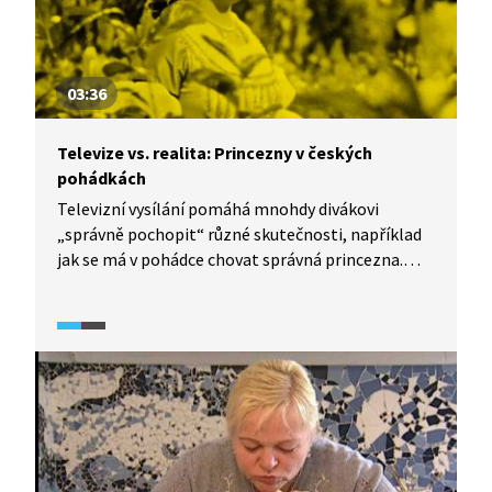
03:36
Televize vs. realita: Princezny v českých
pohádkách
Televizní vysílání pomáhá mnohdy divákovi
„správně pochopit“ různé skutečnosti, například
jak se má v pohádce chovat správná princezna.
S kým a hlavně o čem se nejčastěji během pohádky
baví? I tomu se věnuje dokumentární seriál
TeleRevize 2.0.