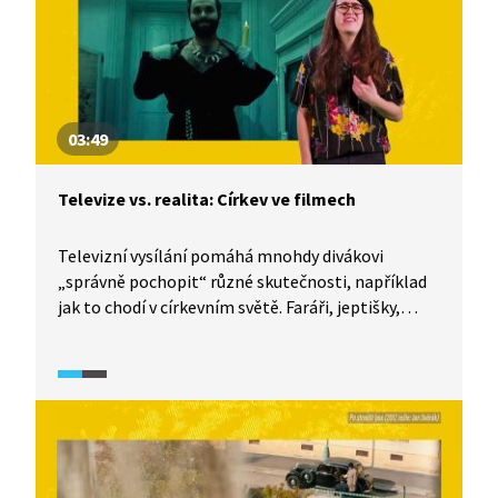
03:49
Televize vs. realita: Církev ve filmech
Televizní vysílání pomáhá mnohdy divákovi
„správně pochopit“ různé skutečnosti, například
jak to chodí v církevním světě. Faráři, jeptišky,
hříšníci, to jsou postavy, které pravidelně a rád
zobrazuje filmový svět. Jak konkrétně vypadají,
čemu se věnují a čím hřeší? I o tom je
dokumentární seriál TeleRevize 2.0.