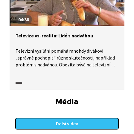
04:38
Televize vs. realita: Lidé s nadváhou
Televizní vysílání pomáhá mnohdy divákovi
„správně pochopit“ různé skutečnosti, například
problém s nadváhou. Obezita bývá na televizní
obrazovce spojována s opakujícími se
vlastnostmi, negativními emocemi a situacemi,
kterým hrdinové čelí. I tomu se blíže věnuje
dokumentární seriál TeleRevize.
Média
Další videa