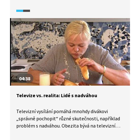
baví? I tomu se věnuje dokumentární seriál
TeleRevize 2.0.
04:38
Televize vs. realita: Lidé s nadváhou
Televizní vysílání pomáhá mnohdy divákovi
„správně pochopit“ různé skutečnosti, například
problém s nadváhou. Obezita bývá na televizní
obrazovce spojována s opakujícími se