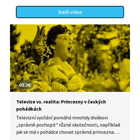
Další videa
03:36
Televize vs. realita: Princezny v českých
pohádkách
Televizní vysílání pomáhá mnohdy divákovi
„správně pochopit“ různé skutečnosti, například
jak se má v pohádce chovat správná princezna.
S kým a hlavně o čem se nejčastěji během pohádky