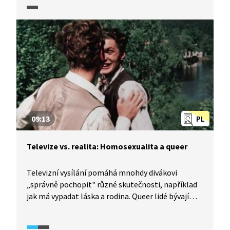
vlastnostmi, negativními emocemi a situacemi,
kterým hrdinové čelí. I tomu se blíže věnuje
dokumentární seriál TeleRevize.
09:13
PL
Televize vs. realita: Homosexualita a queer
Televizní vysílání pomáhá mnohdy divákovi
„správně pochopit" různé skutečnosti, například
jak má vypadat láska a rodina. Queer lidé bývají
na televizní obrazovce ukazováni
ve zjednodušených schématech. Kdy nastal