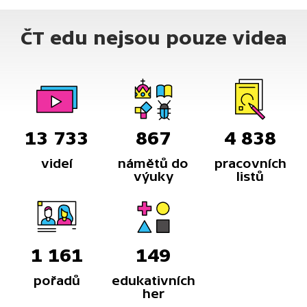
inteligence? I tomu se věnuje dokumentární seriál
TeleRevize.
ČT edu nejsou pouze videa
13 733
867
4 838
videí
námětů do
pracovních
výuky
listů
1 161
149
pořadů
edukativních
her