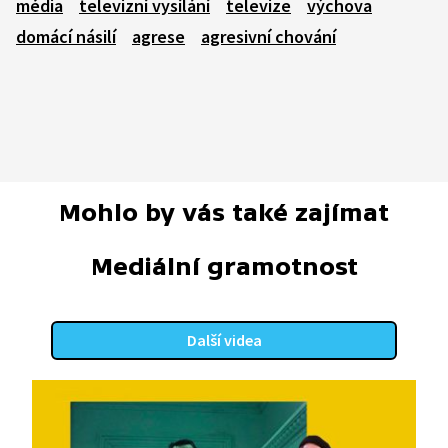
média
televizní vysílání
televize
výchova
domácí násilí
agrese
agresivní chování
Mohlo by vás také zajímat
Mediální gramotnost
Další videa