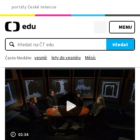
portály České televize
MENU
Hledat
vesmír
lety do vesmíru
Měsíc
Často hledáte:
02:34