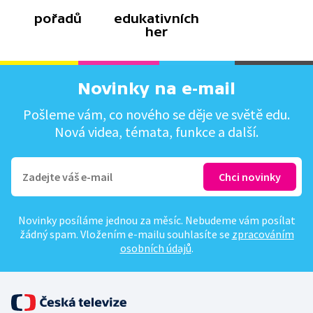
pořadů
edukativních
her
Novinky na e-mail
Pošleme vám, co nového se děje ve světě edu.
Nová videa, témata, funkce a další.
Novinky posíláme jednou za měsíc. Nebudeme vám posílat
žádný spam. Vložením e-mailu souhlasíte se
zpracováním
osobních údajů
.