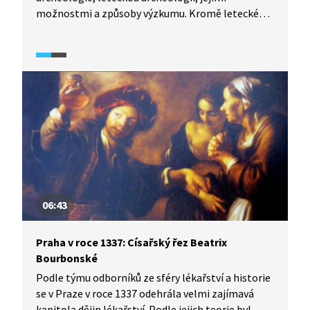
možnostmi a způsoby výzkumu. Kromě letecké
archeologie ukázka představuje také satelitní
archeologii, kterou je možné s leteckou
archeologií kombinovat.
06:43
Praha v roce 1337: Císařský řez Beatrix
Bourbonské
Podle týmu odborníků ze sféry lékařství a historie
se v Praze v roce 1337 odehrála velmi zajímavá
kapitola dějin lékařství. Podle jejich teorie byl