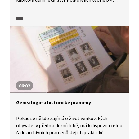
tehdy vůbec poprvé v historii vykonán porod
císařským řezem, při kterém přežilo dítě
a současně i matka. Jednalo se o Beatrix
Bourbonskou, druhou manželku Jana
Lucemburského, která porodila syna Václava,
mladšího bratra pozdějšího krále a císaře Karla IV.
V pořadu historie.cs zjistíme podrobnosti nejen
o této pozoruhodné události, ale i o středověkých
lékařských znalostech a dovednostech.
06:02
Genealogie a historické prameny
Pokud se někdo zajímá o život venkovských
obyvatel v předmoderní době, má k dispozici celou
řadu archivních pramenů. Jejich praktické