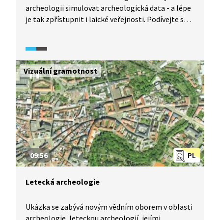
archeologii simulovat archeologická data - a lépe
je tak zpřístupnit i laické veřejnosti. Podívejte se
na malou ukázku možností, které nabízí virtuální
archeologie.
Vizuální gramotnost
09:56
PL
Letecká archeologie
Ukázka se zabývá novým vědním oborem v oblasti
archeologie, leteckou archeologií, jejími