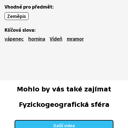
Vhodné pro předmět:
Zeměpis
Klíčová slova:
vápenec
hornina
Vídeň
mramor
Mohlo by vás také zajímat
Fyzickogeografická sféra
Další videa