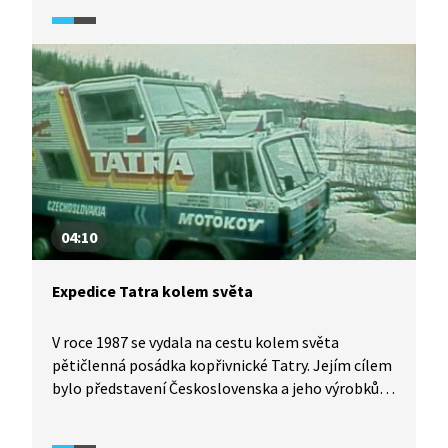
04:10
Expedice Tatra kolem světa
V roce 1987 se vydala na cestu kolem světa
pětičlenná posádka kopřivnické Tatry. Jejím cílem
bylo představení Československa a jeho výrobků
v zahraničí a navázání zajímavých kontaktů.
Účastníci výpravy urazili přes dvě stě tisíc