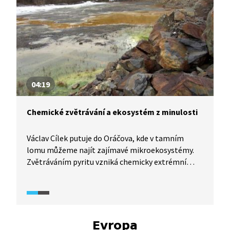
04:19
Chemické zvětrávání a ekosystém z minulosti
Václav Cílek putuje do Oráčova, kde v tamním
lomu můžeme najít zajímavé mikroekosystémy.
Zvětráváním pyritu vzniká chemicky extrémní
prostředí vhodné k chemickým reakcím, které
mohly probíhat v raných stadiích života na Zemi.
Evropa