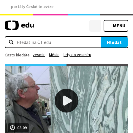
portály České televize
MENU
Hledat
vesmír
Měsíc
lety do vesmíru
Často hledáte:
03:09