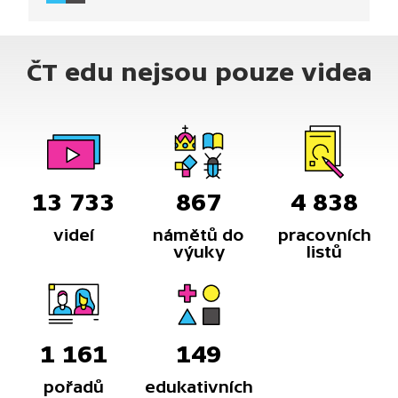
kilometrů a během cesty byli například
v Guatemale obviněni ze špionáže. Výpravu také
zasáhla tragická smrt jednoho z jejích účastníků.
ČT edu nejsou pouze videa
Po třech letech se posádka Tatry vrátila do zcela
nových společenských poměrů. Původní účel cesty
tak zůstal v podstatě nenaplněn.
13 733
867
4 838
videí
námětů do
pracovních
výuky
listů
1 161
149
pořadů
edukativních