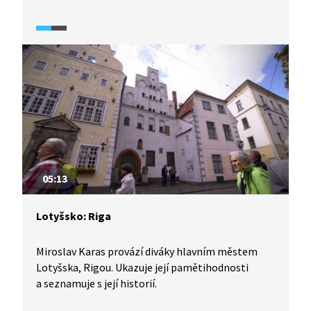
že při stavbě zídek nebylo používáno žádné pojivo,
a přesto na sobě kameny pevně drží. Jelikož byly
kámen a dřevo na Menorce dříve jedinými
stavebními materiály, byla takto postavena
i obydlí s typicky bílou barvou. Na konci videa
navštívíme jeden z bývalých kamenolomů, který
dnes slouží jako turistická atrakce.
05:13
Lotyšsko: Riga
Miroslav Karas provází diváky hlavním městem
Lotyšska, Rigou. Ukazuje její pamětihodnosti
a seznamuje s její historií.