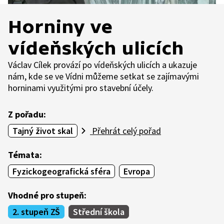
Horniny ve
vídeňských ulicích
Václav Cílek provází po vídeňských ulicích a ukazuje
nám, kde se ve Vídni můžeme setkat se zajímavými
horninami využitými pro stavební účely.
Z pořadu:
Tajný život skal
Přehrát celý pořad
Témata:
Fyzickogeografická sféra
Evropa
Vhodné pro stupeň:
2. stupeň ZŠ
Střední škola