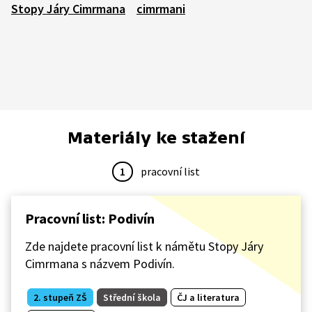
Stopy Járy Cimrmana
cimrmani
Materiály ke stažení
1
pracovní list
Pracovní list: Podivín
Zde najdete pracovní list k námětu Stopy Járy
Cimrmana s názvem Podivín.
2. stupeň ZŠ
Střední škola
ČJ a literatura