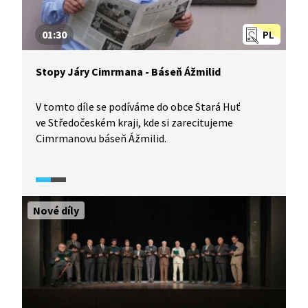
01:30
PL
Stopy Járy Cimrmana - Báseň Ážmilid
V tomto díle se podíváme do obce Stará Huť
ve Středočeském kraji, kde si zarecitujeme
Cimrmanovu báseň Ážmilid.
Nové díly