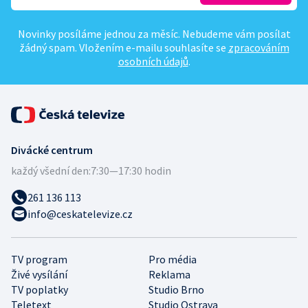
Novinky posíláme jednou za měsíc. Nebudeme vám posílat
žádný spam. Vložením e-mailu souhlasíte se
zpracováním
osobních údajů
.