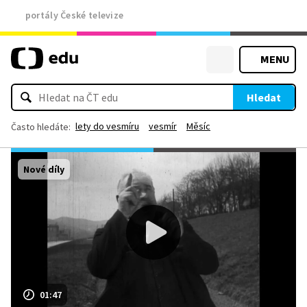
portály České televize
MENU
Hledat
lety do vesmíru
vesmír
Měsíc
Často hledáte:
Nové díly
01:47