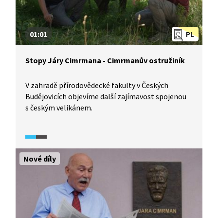
01:01
PL
Stopy Járy Cimrmana - Cimrmanův ostružiník
V zahradě přírodovědecké fakulty v Českých
Budějovicích objevíme další zajímavost spojenou
s českým velikánem.
Nové díly