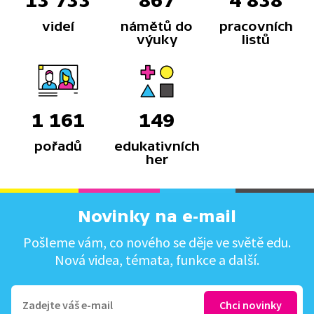
13 733
867
4 838
videí
námětů do
pracovních
výuky
listů
1 161
149
pořadů
edukativních
her
Novinky na e-mail
Pošleme vám, co nového se děje ve světě edu.
Nová videa, témata, funkce a další.