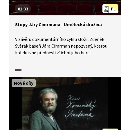
01:33
PL
Stopy Járy Cimrmana - Umělecká družina
V závěru dokumentárního cyklu složil Zdeněk
Svěrák báseň Jára Cimrman nepozvaný, kterou
kolektivně přednesli všichni jeho herci
a protagonisté. Veršovaný chvalozpěv si mohou
vyzkoušet i žáci, a to v úkolu, který najdou
v pracovním listě.
Nové díly