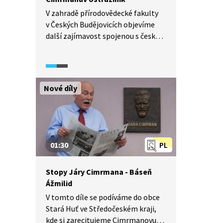
V zahradě přírodovědecké fakulty
v Českých Budějovicích objevíme
další zajímavost spojenou s českým
velikánem.
Nové díly
01:30
PL
Stopy Járy Cimrmana - Báseň
Ážmilid
V tomto díle se podíváme do obce
Stará Huť ve Středočeském kraji,
kde si zarecitujeme Cimrmanovu