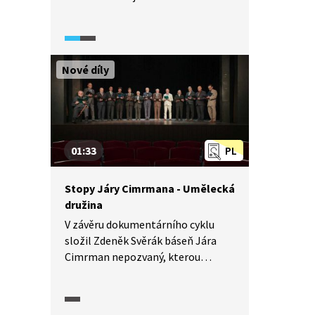
báseň Ážmilid.
Nové díly
01:33
PL
Stopy Járy Cimrmana - Umělecká
družina
V závěru dokumentárního cyklu
složil Zdeněk Svěrák báseň Jára
Cimrman nepozvaný, kterou
kolektivně přednesli všichni jeho
herci a protagonisté. Veršovaný
chvalozpěv si mohou vyzkoušet