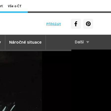
rt
Vše o ČT
Přihlásit
y
Náročné situace
Další