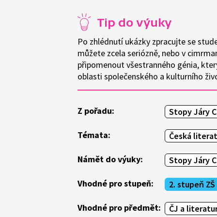
Tip do výuky
Po zhlédnutí ukázky zpracujte se stude
můžete zcela seriózně, nebo v cimrm
připomenout všestranného génia, kter
oblasti společenského a kulturního živ
Z pořadu:
Stopy Járy 
Témata:
Česká litera
Námět do výuky:
Stopy Járy 
Vhodné pro stupeň:
2. stupeň ZŠ
Vhodné pro předmět:
ČJ a literatu