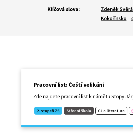
Klíčová slova:
Zdeněk Svěrá
Kokořínsko
Pracovní list: Čeští velikáni
Zde najdete pracovní list k námětu Stopy Jár
2. stupeň ZŠ
Střední škola
ČJ a literatura