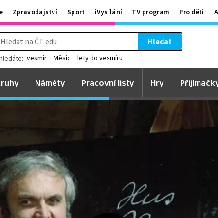
e
Zpravodajství
Sport
iVysílání
TV program
Pro děti
A
Hledat
vesmír
Měsíc
lety do vesmíru
hledáte:
ruhy
Náměty
Pracovní listy
Hry
Přijímačk