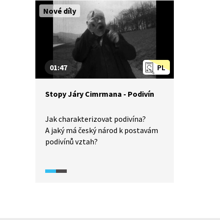
i žáci, a to v úkolu, který najdou
Nové díly
v pracovním listě.
01:47
PL
Stopy Járy Cimrmana - Podivín
Jak charakterizovat podivína?
A jaký má český národ k postavám
podivínů vztah?