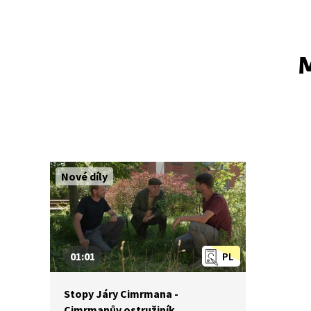
M
Nové díly
01:01
PL
Stopy Járy Cimrmana -
Cimrmanův ostružiník