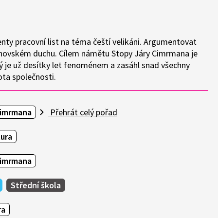
nty pracovní list na téma čeští velikáni. Argumentovat
anovském duchu. Cílem námětu Stopy Járy Cimrmana je
ý je už desítky let fenoménem a zasáhl snad všechny
ota společnosti.
Cimrmana
Přehrát celý pořad
tura
Cimrmana
Střední škola
ra