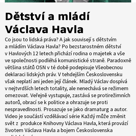
Dětství a mládí
Václava Havla
Co jsou to lidská práva? A jak souvisejí s dětstvím
a mládím Václava Havla? Po bezstarostném dětství
v Havlových 12 letech přichází rodina o majetek a vše
ve společnosti podléhá komunistické straně. Paradoxně
většina států OSN v té době podepisuje Všeobecnou
deklaraci lidských práv. V tehdejším Československu
však neplatí ani jeden její článek. Mladý Václav dospívá
v nejtvrdších letech totality, ale nenechává se režimem
omezovat. Veřejně vystupuje, zastává se protirežimních
autorů, obrací se k politice a ohrazuje se proti
nespravedlnosti. Prosazuje se jako dramaturg a autor.
Video je součástí vzdělávací série Každý může změnit
svět z produkce Knihovny Václava Havla, která provází
životem Václava Havla a bojem Československa