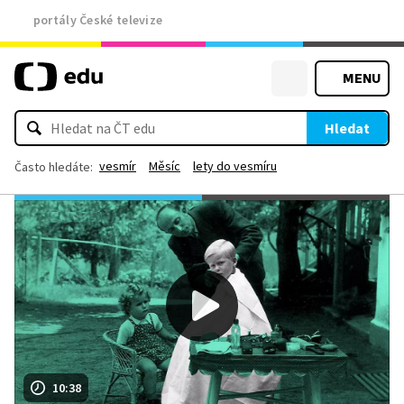
portály České televize
MENU
Hledat
vesmír
Měsíc
lety do vesmíru
Často hledáte:
10:38