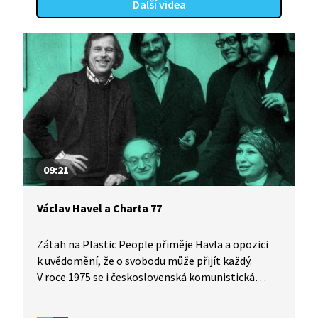
Další videa
09:21
Václav Havel a Charta 77
Zátah na Plastic People přiměje Havla a opozici
k uvědomění, že o svobodu může přijít každý.
V roce 1975 se i československá komunistická
vláda zavazuje k dodržování lidských práv,
a to podpisem dokumentu na mezinárodní