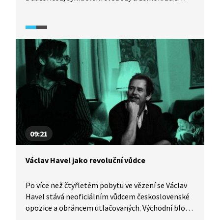
nejen u nás, ale po celém světě. Dokazuje, že se
i nadále zajímá o osudy druhých a nevzdává se boje
za jejich práva. Na počátku 90. let se Havel nachází
na vrcholu své popularity. Poklidné rozdělení
Československa, kterému napomohl svými
výzvami k toleranci, dialogu a respektu, je
v kontrastu s drastickým rozpadem Jugoslávie.
Video je součástí vzdělávací série Každý může
změnit svět z produkce Knihovny Václava Havla,
která provází životem Václava Havla a bojem
Československa za lidská práva.
09:21
Václav Havel jako revoluční vůdce
Po více než čtyřletém pobytu ve vězení se Václav
Havel stává neoficiálním vůdcem československé
opozice a obráncem utlačovaných. Východní blok
se mezitím rozpadá a dochází k pádu