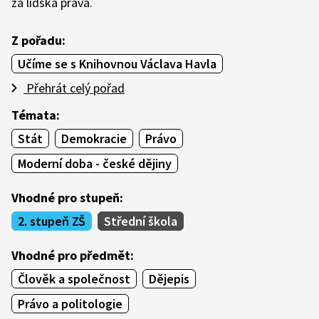
za lidská práva.
Z pořadu:
Učíme se s Knihovnou Václava Havla
Přehrát celý pořad
Témata:
Stát
Demokracie
Právo
Moderní doba - české dějiny
Vhodné pro stupeň:
2. stupeň ZŠ
Střední škola
Vhodné pro předmět:
Člověk a společnost
Dějepis
Právo a politologie