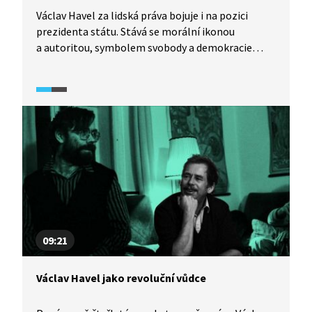
životem Václava Havla a bojem Československa
Václav Havel za lidská práva bojuje i na pozici
za lidská práva.
prezidenta státu. Stává se morální ikonou
a autoritou, symbolem svobody a demokracie
nejen u nás, ale po celém světě. Dokazuje, že se
i nadále zajímá o osudy druhých a nevzdává se boje
za jejich práva. Na počátku 90. let se Havel nachází
na vrcholu své popularity. Poklidné rozdělení
Československa, kterému napomohl svými
výzvami k toleranci, dialogu a respektu, je
v kontrastu s drastickým rozpadem Jugoslávie.
Video je součástí vzdělávací série Každý může
změnit svět z produkce Knihovny Václava Havla,
která provází životem Václava Havla a bojem
Československa za lidská práva.
09:21
Václav Havel jako revoluční vůdce