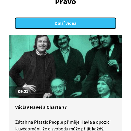
Právo
a zákazy se stupňují, na což Havel reaguje dopisem
Gustávu Husákovi a různými kroky vystupuje
i nadále proti režimu. Poslední kapkou je
Další videa
pro disidenty v čele s Havlem zátah na členy
kapely The Plastic People of the Universe v roce
1976. Video je součástí vzdělávací série Každý může
změnit svět z produkce Knihovny Václava Havla,
která provází životem Václava Havla a bojem
Československa za lidská práva.
09:21
Václav Havel a Charta 77
Zátah na Plastic People přiměje Havla a opozici
k uvědomění, že o svobodu může přijít každý.