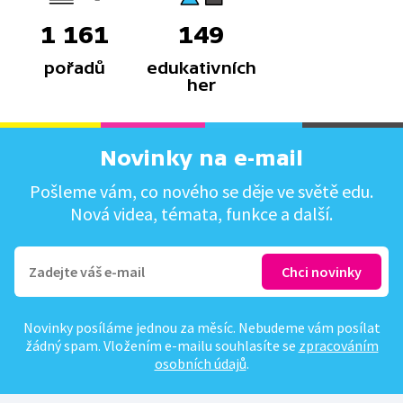
1 161
149
pořadů
edukativních
her
Novinky na e-mail
Pošleme vám, co nového se děje ve světě edu.
Nová videa, témata, funkce a další.
Novinky posíláme jednou za měsíc. Nebudeme vám posílat
žádný spam. Vložením e-mailu souhlasíte se
zpracováním
osobních údajů
.