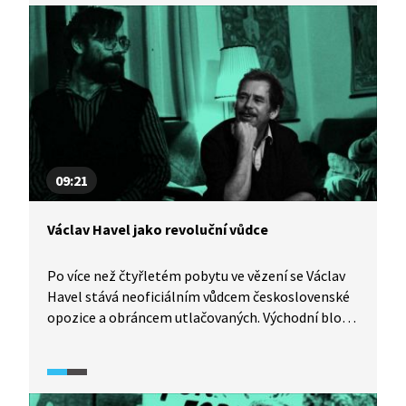
na vrcholu své popularity. Poklidné rozdělení
Československa, kterému napomohl svými
výzvami k toleranci, dialogu a respektu, je
v kontrastu s drastickým rozpadem Jugoslávie.
Video je součástí vzdělávací série Každý může
změnit svět z produkce Knihovny Václava Havla,
která provází životem Václava Havla a bojem
Československa za lidská práva.
09:21
Václav Havel jako revoluční vůdce
Po více než čtyřletém pobytu ve vězení se Václav
Havel stává neoficiálním vůdcem československé
opozice a obráncem utlačovaných. Východní blok
se mezitím rozpadá a dochází k pádu
komunistických režimů. Kromě toho
československého. Během Palachova týdne
v lednu 1989 dochází ke střetům demonstrantů