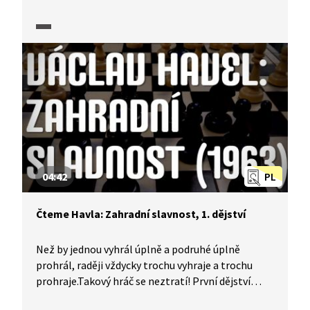
herci v ukázce, která vznikla v produkci Knihovny
Václava Havla.
04:42
PL
Čteme Havla: Zahradní slavnost, 1. dějství
Než by jednou vyhrál úplně a podruhé úplně
prohrál, raději vždycky trochu vyhraje a trochu
prohraje.Takový hráč se neztratí! První dějství
dramatu Zahradní slavnost vám představí herci