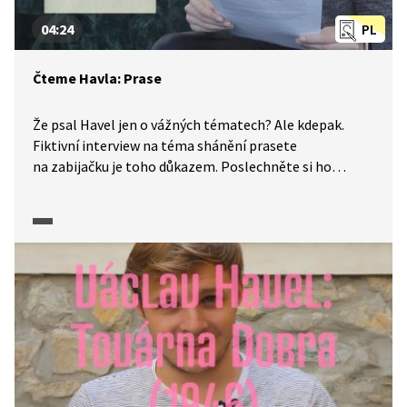
04:24
PL
Čteme Havla: Prase
Že psal Havel jen o vážných tématech? Ale kdepak.
Fiktivní interview na téma shánění prasete
na zabijačku je toho důkazem. Poslechněte si ho
v podání Kovyho. Video je z produkce Knihovny Václava
Havla.