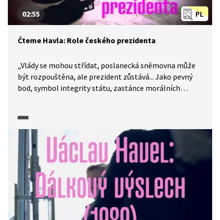
02:55
PL
Čteme Havla: Role českého prezidenta
„Vlády se mohou střídat, poslanecká sněmovna může
být rozpouštěna, ale prezident zůstává... Jako pevný
bod, symbol integrity státu, zastánce morálních
hodnot...“. Článek, který napsal Václav Havel před svým
zvolením do úřadu prezidenta nově vzniklé České
republiky, čte Ben Cristovao. Video vzniklo v produkci
Knihovny Václava Havla.