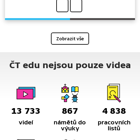
Zobrazit vše
ČT edu nejsou pouze videa
13 733
867
4 838
videí
námětů do
pracovních
výuky
listů