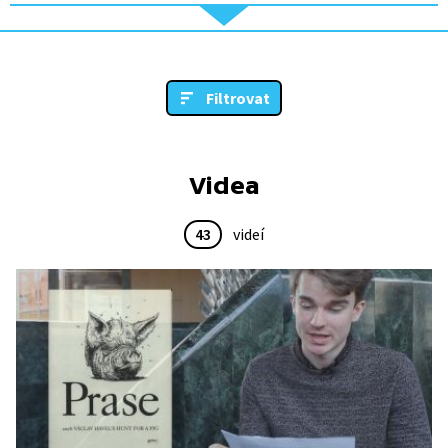
Filtrovat
Videa
43
videí