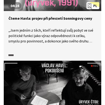
04:24
PL
Čteme Havla: projev při převzetí Sonningovy ceny
„Jsem jedním z těch, kteří reflektují svůj pobyt ve své
politické funkci jako výraz odpovědnosti k celku,
smyslu pro povinnost, a dokonce jako svého druhu
oběť.“ Matouš Ruml čte ukázku z projevu Václava Havla
při převzetí Sonningovy ceny v roce 1991. Video je
z produkce Knihovny Václava Havla.