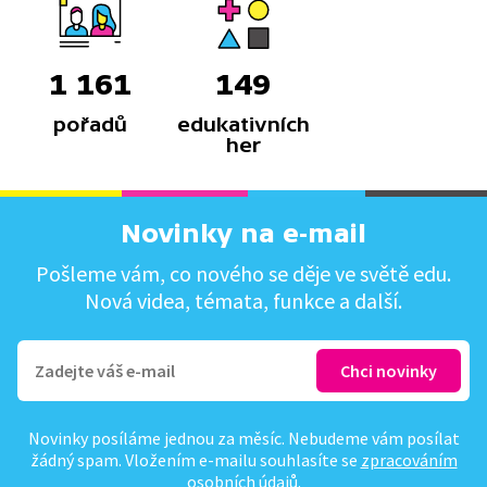
1 161
149
pořadů
edukativních
her
Novinky na e-mail
Pošleme vám, co nového se děje ve světě edu.
Nová videa, témata, funkce a další.
Novinky posíláme jednou za měsíc. Nebudeme vám posílat
žádný spam. Vložením e-mailu souhlasíte se
zpracováním
osobních údajů
.