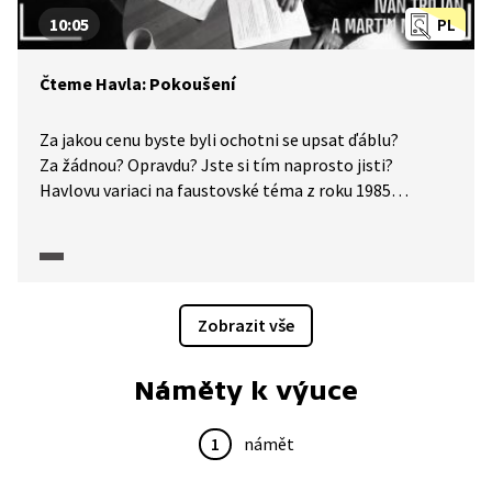
10:05
PL
Čteme Havla: Pokoušení
Za jakou cenu byste byli ochotni se upsat ďáblu?
Za žádnou? Opravdu? Jste si tím naprosto jisti?
Havlovu variaci na faustovské téma z roku 1985
představí Ivan Trojan a Martin Myšička. Video vzniklo
v produkci Knihovny Václava Havla.
Zobrazit vše
Náměty k výuce
1
námět