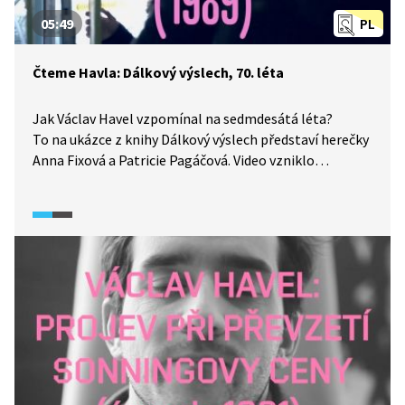
05:49
PL
Čteme Havla: Dálkový výslech, 70. léta
Jak Václav Havel vzpomínal na sedmdesátá léta?
To na ukázce z knihy Dálkový výslech představí herečky
Anna Fixová a Patricie Pagáčová. Video vzniklo
v produkci Knihovny Václava Havla.