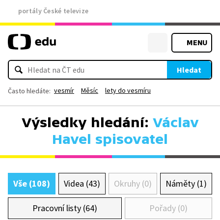
portály České televize
MENU
Hledat
vesmír
Měsíc
lety do vesmíru
Často hledáte:
Výsledky hledání:
Václav
Havel spisovatel
Vše (108)
Videa (43)
Okruhy (0)
Náměty (1)
Pracovní listy (64)
Pořady (0)