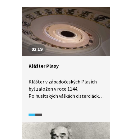
02:19
Klášter Plasy
Klášter v západočeských Plasích
byl založen v roce 1144.
Po husitských válkách cisterciácká
komunita znovu přivedla klášter
k rozkvětu za barokní doby. Dnešní
barokní areál je dílem architektů
Matheye, Dientzenhofera
a především Santiniho, který mu
dal otisk své architektonické