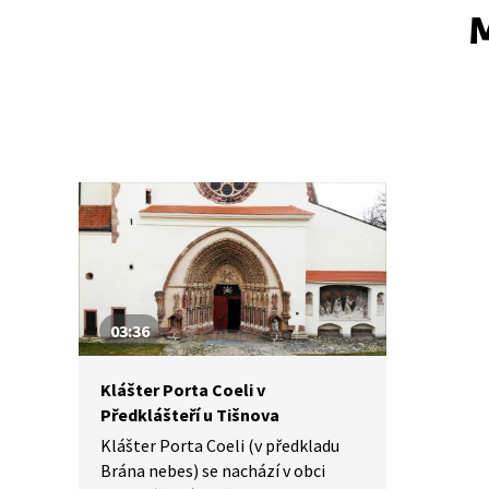
M
03:36
Klášter Porta Coeli v
Předklášteří u Tišnova
Klášter Porta Coeli (v předkladu
Brána nebes) se nachází v obci