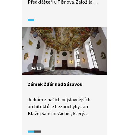
Předklášteří u Tišnova. Založila ho
ve 13. století matka svaté Anežky,
česká královna Konstancie
Uherská. Je jediným klášterem
v České republice, kde sídlí ženský
cisterciácký řád. Unikátní je
zejména gotický portál románsko-
gotického kostela Nanebevzetí
Panny Marie.
04:13
Zámek Žďár nad Sázavou
Jedním z našich nejslavnějších
architektů je bezpochyby Jan
Blažej Santini-Aichel, který
proměnil Žďár nad Sázavou i jeho
okolí v nejvýznamnější centrum
barokní gotiky v Evropě. Mezi jeho