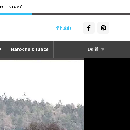
rt
Vše o ČT
Přihlásit
y
Náročné situace
Další