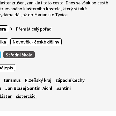
lášter zrušen, zanikla i tato cesta. Dnes se však po cestě
truovaného klášterního kostela, který si také
vydáme dál, až do Mariánské Týnice.
era
Přehrát celý pořad
ika
Novověk - české dějiny
Střední škola
Dějepis
turismus
Plzeňský kraj
západní Čechy
a
Jan Blažej Santini Aichl
Santini
lášter
cisterciáci