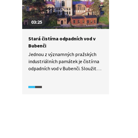
rybník Rožmberk. Dnes je oblast
chráněna jako národní přírodní
rezervace.
03:25
Stará čistírna odpadních vod v
Bubenči
Jednou z významných pražských
industriálních památek je čistírna
odpadních vod v Bubenči. Sloužit
začala na počátku 20. století. Dnes
je poslední kompletně dochovanou
svého druhu na světě. I proto je
od roku 2010 národní kulturní
památkou.