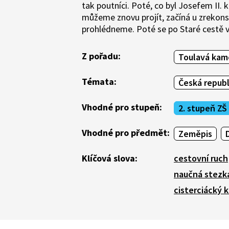
tak poutníci. Poté, co byl Josefem II. k
můžeme znovu projít, začíná u zrekons
prohlédneme. Poté se po Staré cestě 
Z pořadu:
Toulavá kam
Témata:
Česká republ
Vhodné pro stupeň:
2. stupeň ZŠ
Vhodné pro předmět:
Zeměpis
Klíčová slova:
cestovní ruch
naučná stezk
cisterciácký k