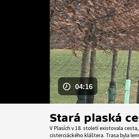
04:16
Stará plaská ce
V Plasích v 18. století existovala ces
cisterciáckého kláštera. Trasa byla lemo