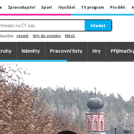
e
Zpravodajství
Sport
iVysílání
TV program
Pro děti
A
Hledat
vesmír
lety do vesmíru
Měsíc
hledáte:
ruhy
Náměty
Pracovní listy
Hry
Přijímačk