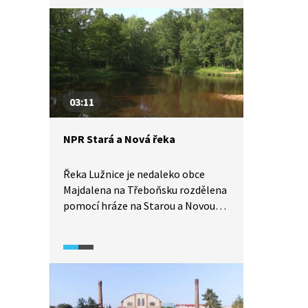
díla patří kostel sv. Jana
Nepomuckého na Zelené hoře
nebo areál cisterciáckého kláštera,
který se později změnil na zámek.
Právě tento zámek si prohlédneme
v následujícím videu.
03:11
NPR Stará a Nová řeka
Řeka Lužnice je nedaleko obce
Majdalena na Třeboňsku rozdělena
pomocí hráze na Starou a Novou
řeku. Toto vodní dílo zde vzniklo
koncem 16. století podle návrhu
nejslavnějšího třeboňského
rybníkáře Jakuba Krčína z Jelčan
a Sedlčan. Zatímco Nová řeka se
vlévá do Nežárky, Stará řeka napájí