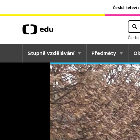
Česká televiz
Často 
Stupně vzdělávání
Předměty
Ok