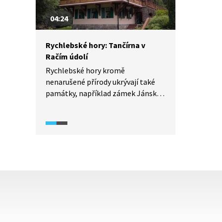
dochovalo už jenom pár. Velmi
často u mlýnů stávaly i vodárenské
04:24
věže, které využívaly mlýnská kola.
Rychlebské hory: Tančírna v
Račím údolí
Rychlebské hory kromě
nenarušené přírody ukrývají také
památky, například zámek Jánský
vrch nebo secesní stavbu Georgs-
Halle (dnes Tančírna v Račím
údolí), která sloužila jako kulturní
a turistické místo. Během druhé
poloviny minulého století byl
objekt opuštěn a začal chátrat,
zašlý lesk mu byl navrácen v roce
2015 a opět je možné se zde
zúčastnit kulturních akcí.