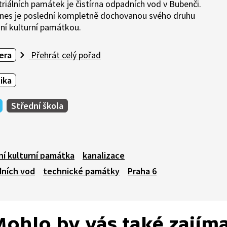
iálních památek je čistírna odpadních vod v Bubenči.
. Dnes je poslední kompletně dochovanou svého druhu
dní kulturní památkou.
era
Přehrát celý pořad
ika
Střední škola
ní kulturní památka
kanalizace
dních vod
technické památky
Praha 6
ohlo by vás také zajím