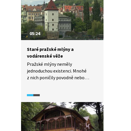
najednou. Sokolnictví má u nás však
tradici již více než tisíciletou
a přišlo k nám z Orientu.
Ve středověku byl sokolník osobou
blízkou samotnému panovníkovi.
05:24
Malé sokolnické muzeum najdete
i na Pražském hradě.
Staré pražské mlýny a
vodárenské věže
Pražské mlýny neměly
jednoduchou existenci. Mnohé
z nich poničily povodně nebo
požáry. Proto také byly mnohdy
přestavovány. Z počátku patřily
církevním řádům, později náležely
jednotlivým pražským obcím nebo
i soukromým podnikatelům.
Na Vltavě jich byly v průběhu staletí
postaveny desítky, dodnes se jich