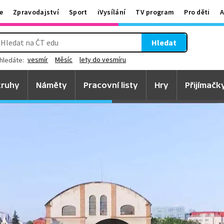
e
Zpravodajství
Sport
iVysílání
TV program
Pro děti
A
Hledat
vesmír
Měsíc
lety do vesmíru
hledáte:
ruhy
Náměty
Pracovní listy
Hry
Přijímačk