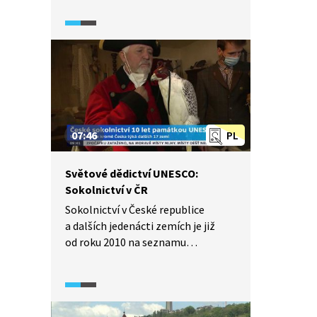
Tento kostel je známou
a nepřehlédnutelnou dominantou
pražských Vinohrad. Od roku 2010 je
národní kulturní památkou. Jeho
autorem je světoznámý slovinský
architekt Jože Plečnik, který byl
hlavním architektem Pražského
hradu v době T. G. Masaryka.
07:46
PL
Světové dědictví UNESCO:
Sokolnictví v ČR
Sokolnictví v České republice
a dalších jedenácti zemích je již
od roku 2010 na seznamu
nehmotného kulturního dědictví
UNESCO. Ještě nikdy předtím se
nestalo, aby jednu kulturní
památku nominovalo tolik zemí