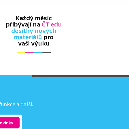
Každý měsíc
přibývají na
ČT edu
desítky nových
materiálů
pro
vaši výuku
unkce a další.