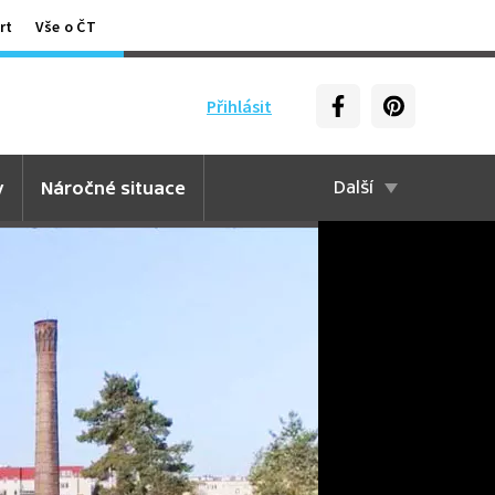
rt
Vše o ČT
Přihlásit
y
Náročné situace
Další