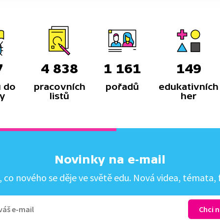
7
4 838
1 161
149
 do
pracovních
pořadů
edukativních
y
listů
her
Novinky na e-mail
co nového se děje ve světě edu. Nová videa, témata, f