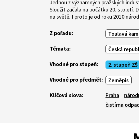
Jednou z významných pražských industr
Sloužit začala na počátku 20. století
na světě. I proto je od roku 2010 náro
Z pořadu:
Toulavá kam
Témata:
Česká republ
Vhodné pro stupeň:
2. stupeň ZŠ
Vhodné pro předmět:
Zeměpis
Klíčová slova:
Praha
národ
čistírna odpa
M