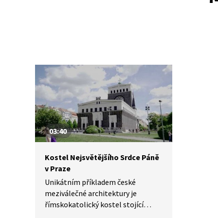
03:40
Kostel Nejsvětějšího Srdce Páně
v Praze
Unikátním příkladem české
meziválečné architektury je
římskokatolický kostel stojící
na náměstí Jiřího z Poděbrad.