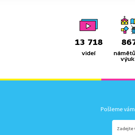
13 718
86
videí
námětů
výuk
Pošleme vám, 