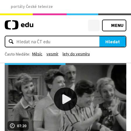
portály České televize
MENU
Hledat
Měsíc
vesmír
lety do vesmíru
Často hledáte:
07:20