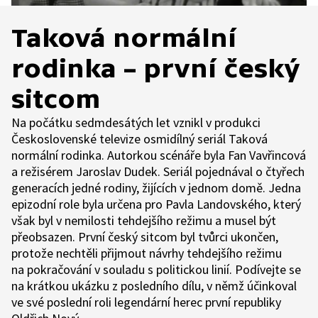
Taková normální
rodinka – první český
sitcom
Na počátku sedmdesátých let vznikl v produkci
Československé televize osmidílný seriál Taková
normální rodinka. Autorkou scénáře byla Fan Vavřincová
a režisérem Jaroslav Dudek. Seriál pojednával o čtyřech
generacích jedné rodiny, žijících v jednom domě. Jedna
epizodní role byla určena pro Pavla Landovského, který
však byl v nemilosti tehdejšího režimu a musel být
přeobsazen. První český sitcom byl tvůrci ukončen,
protože nechtěli přijmout návrhy tehdejšího režimu
na pokračování v souladu s politickou linií. Podívejte se
na krátkou ukázku z posledního dílu, v němž účinkoval
ve své poslední roli legendární herec první republiky