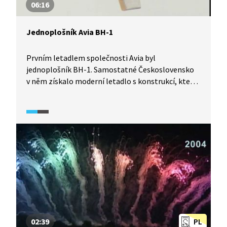
06:16
Jednoplošník Avia BH-1
Prvním letadlem společnosti Avia byl
jednoplošník BH-1. Samostatné Československo
v něm získalo moderní letadlo s konstrukcí, která
v mnohém předběhla tehdejší dobu. Konstruktéry
byli Pavel Beneš a Miroslav Hajn a poprvé vzlétl
v říjnu 1920. Letuschopnou repliku postavil
a představuje Marcel Sezemský.
02:39
PL