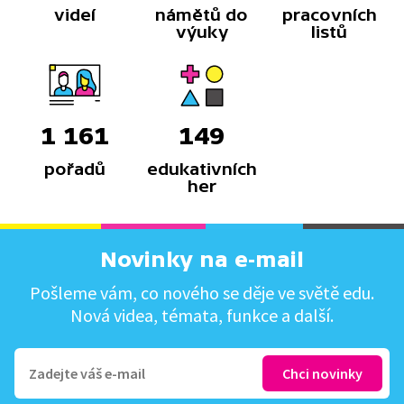
videí
námětů do
pracovních
výuky
listů
1 161
149
pořadů
edukativních
her
Novinky na e-mail
Pošleme vám, co nového se děje ve světě edu.
Nová videa, témata, funkce a další.