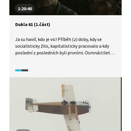
1:20:40
Dukla 61 (1.část)
Ja su haviř, kdo je vic! Příběh (z) doby, kdy se
socialisticky žilo, kapitalisticky pracovalo a kdy
poslední z posledních byli prvními. Osmnáctiletý
Petr přivede do jiného stavu svou první lásku Janu.
Aby získal byt, nastoupí přes odpor rodičů do dolu,
ve kterém pracuje jeho otec Milan. Elitní havíř
pronásledovaný záchvaty klaustrofobie
po prožitém závalu. Petrovýma očima poznáváme
drsné parťáctví i fyzicky a psychicky
nepředstavitelně tvrdou práci 600 metrů
pod zemí.