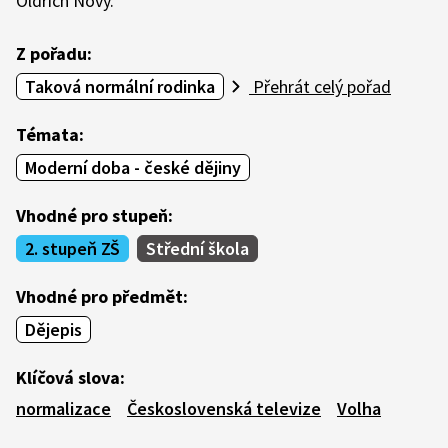
Oldřich Nový.
Z pořadu:
Taková normální rodinka
Přehrát celý pořad
Témata:
Moderní doba - české dějiny
Vhodné pro stupeň:
2. stupeň ZŠ
Střední škola
Vhodné pro předmět:
Dějepis
Klíčová slova:
normalizace
Československá televize
Volha