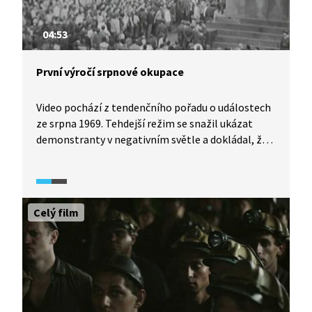
04:53
První výročí srpnové okupace
Video pochází z tendenčního pořadu o událostech
ze srpna 1969. Tehdejší režim se snažil ukázat
demonstranty v negativním světle a dokládal, že
za nepokoji stojí zahraničí.
Celý film