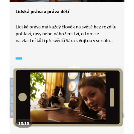
Lidská práva a práva dětí
Lidská práva má každý člověk na světě bez rozdílu
pohlaví, rasy nebo náboženství, o tom se
na vlastní kůži přesvědčí Sára s Vojtou v seriálu
Občanka (2021). S ředitelem Císařem to ovšem
nebude tak jednoduché, dojde i na citování Úmluvy
o právech dítěte, novinářské schopnosti sousedky
Lidu a demonstraci proti potlačování lidských
a dětských práv. Z hlediska práva nejsou ani děti
samy a bezmocné!
13:15