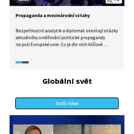
Propaganda a mezinárodní vztahy
Bezpečnostní analytik a diplomat otevírají otázky
aktuálního směřování politické propagandy
na poli Evropské unie. Co je dle nich klíčové
pro Českou republiku, naše občany, ale i Evropu
jako celek? Zmíněn bude i rozdíl mezi
propagandou a dezinformacemi a význam
Evropské unie pro bezpečnost celého
společenství.
Globální svět
Další videa