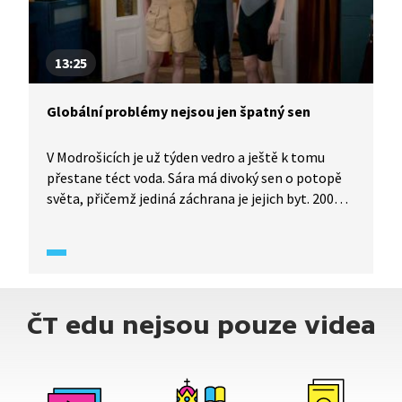
13:25
Globální problémy nejsou jen špatný sen
V Modrošicích je už týden vedro a ještě k tomu
přestane téct voda. Sára má divoký sen o potopě
světa, přičemž jediná záchrana je jejich byt. 200
spolubydlících a kritický stav plastů v oceánu ji
probudí a přiměje k zamyšlení. Do akcí na pomoc
planetě se můžeme snadno zapojit – čistit břehy
řek, sázet stromy, neprodukovat tolik odpadu,
snížit spotřebu masa a mnoho dalšího. Globální
ČT edu nejsou pouze videa
problémy nejsou jen Sářin špatný sen a každý
může svým chováním pomoci jejich řešení!