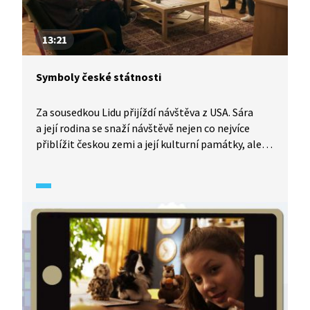
13:21
Symboly české státnosti
Za sousedkou Lidu přijíždí návštěva z USA. Sára
a její rodina se snaží návštěvě nejen co nejvíce
přiblížit českou zemi a její kulturní památky, ale
také tradice, zvyklosti a symboly české státnosti.
Mladý George z USA a Sára se utkají v soutěži, kdo
zná Česko lépe. Oba mile překvapí a Lidu se raduje,
že mládež na tom se znalostmi o vlasti není tak
špatně, ba naopak.