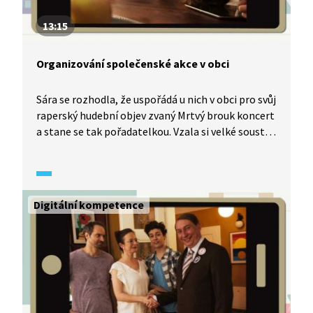
13:15
Organizování společenské akce v obci
Sára se rozhodla, že uspořádá u nich v obci pro svůj
raperský hudební objev zvaný Mrtvý brouk koncert
a stane se tak pořadatelkou. Vzala si velké sousto,
ale pečlivě se připravuje. Rodina ji v akci podporuje
a fandí jí. Jen brácha Vojta jí nevěří, dokonce se se
Sárou vsadí. Na zasedání obecního zastupitelstva
je pořádání koncertu odsouhlaseno a obec si bere
Digitální kompetence
akci na starost. Objevuje se však petice. Kdo tedy
sázku vyhraje? Sára nebo Vojta? A kdo je tajemný
Mrtvý brouk?