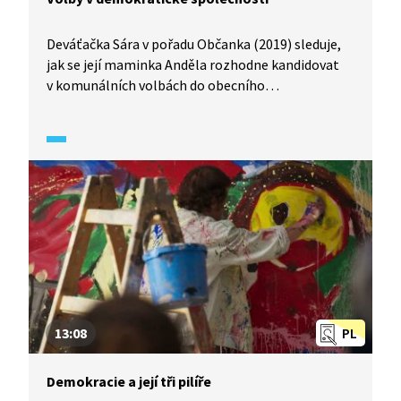
Deváťačka Sára v pořadu Občanka (2019) sleduje,
jak se její maminka Anděla rozhodne kandidovat
v komunálních volbách do obecního
zastupitelstva. Z nadšené podpory se rychle stává
zodpovědnost – Sára má vytvořit předvolební
spot. Společně s dalšími členy rodiny přibližují
typy voleb a jejich fungování v Česku a význam
svobodných voleb jako jednoho ze základních
pilířů demokracie.
13:08
PL
Demokracie a její tři pilíře