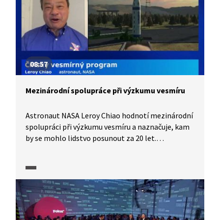
08:57
Mezinárodní spolupráce při výzkumu vesmíru
Astronaut NASA Leroy Chiao hodnotí mezinárodní
spolupráci při výzkumu vesmíru a naznačuje, kam
by se mohlo lidstvo posunout za 20 let.
Spolupráce při stavbě a zajišťování provozu
mezinárodní stanice ISS přinesla dle jeho názoru
i zlepšení vztahů mezi spolupracujícími zeměmi.
Navzdory očekávání se ale nezlepšila spolupráce
s Čínou. V rozhovoru s redaktorem ČT Danielem
Stachem popisuje Leroy Chiao čínský vesmírný
program jako těžko předvídatelný. Čína bere svůj