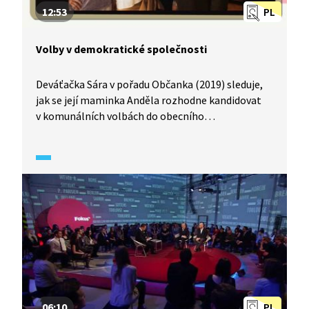
12:53
PL
Volby v demokratické společnosti
Deváťačka Sára v pořadu Občanka (2019) sleduje,
jak se její maminka Anděla rozhodne kandidovat
v komunálních volbách do obecního
zastupitelstva. Z nadšené podpory se rychle stává
zodpovědnost – Sára má vytvořit předvolební
spot. Společně s dalšími členy rodiny přibližují
typy voleb a jejich fungování v Česku a význam
svobodných voleb jako jednoho ze základních
pilířů demokracie.
06:10
PL