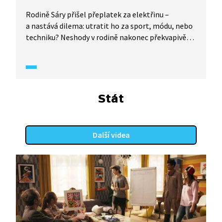
Rodině Sáry přišel přeplatek za elektřinu –
a nastává dilema: utratit ho za sport, módu, nebo
techniku? Neshody v rodině nakonec překvapivě
„vyřeší“ malíř pokojů - despotický autokrat, který
ukáže, jak to vypadá, když o věcech rozhoduje
jeden bez ohledu na ostatní. Video ze seriálu
Občanka (2019) zábavnou a srozumitelnou
formou přibližuje tři pilíře demokracie:
Stát
zákonodárnou moc (parlament), výkonnou moc
(vládu) a soudní moc, která na vše dohlíží
Další videa