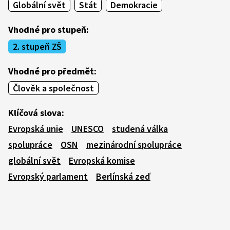
Globální svět
Stát
Demokracie
Vhodné pro stupeň:
2. stupeň ZŠ
Vhodné pro předmět:
Člověk a společnost
Klíčová slova:
Evropská unie
UNESCO
studená válka
spolupráce
OSN
mezinárodní spolupráce
globální svět
Evropská komise
Evropský parlament
Berlínská zeď