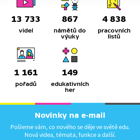
13 733
867
4 838
videí
námětů do
pracovních
výuky
listů
1 161
149
pořadů
edukativních
her
Novinky na e-mail
Pošleme vám, co nového se děje ve světě edu.
Nová videa, témata, funkce a další.