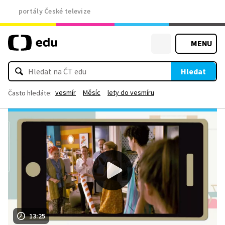
portály České televize
MENU
Hledat
vesmír
Měsíc
lety do vesmíru
Často hledáte:
13:25