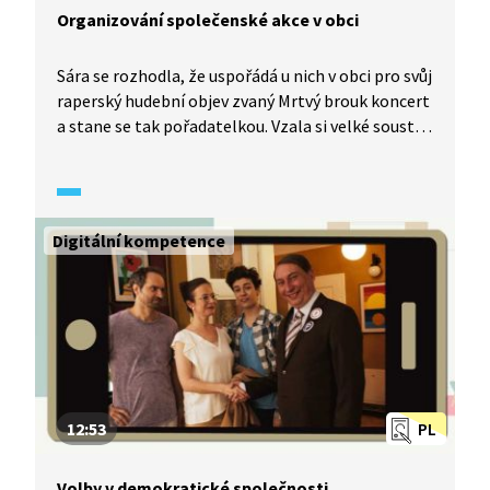
Organizování společenské akce v obci
Sára se rozhodla, že uspořádá u nich v obci pro svůj
raperský hudební objev zvaný Mrtvý brouk koncert
a stane se tak pořadatelkou. Vzala si velké sousto,
ale pečlivě se připravuje. Rodina ji v akci podporuje
a fandí jí. Jen brácha Vojta jí nevěří, dokonce se se
Sárou vsadí. Na zasedání obecního zastupitelstva
je pořádání koncertu odsouhlaseno a obec si bere
Digitální kompetence
akci na starost. Objevuje se však petice. Kdo tedy
sázku vyhraje? Sára nebo Vojta? A kdo je tajemný
Mrtvý brouk?
12:53
PL
Volby v demokratické společnosti