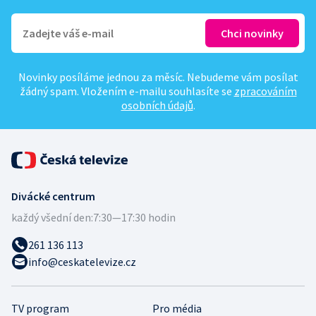
Novinky posíláme jednou za měsíc. Nebudeme vám posílat
žádný spam. Vložením e-mailu souhlasíte se
zpracováním
osobních údajů
.