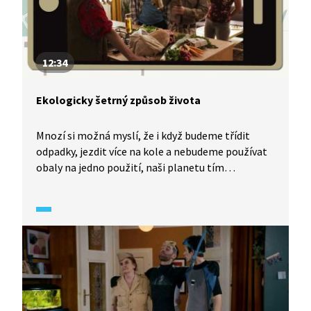
12:34
Ekologicky šetrný způsob života
Mnozí si možná myslí, že i když budeme třídit
odpadky, jezdit více na kole a nebudeme používat
obaly na jedno použití, naši planetu tím
nezachráníme. Jsou přesvědčeni, že to musí
zařídit politici nebo jiní vlivní dospělí. Tak tomu
ale není! Nikdy nejsme příliš malí na to, abychom
mohli něco změnit. Musíme jít ostatním
příkladem a jde jím i Sára, která spolu se svou
rodinou zažívá „overshoot day“.