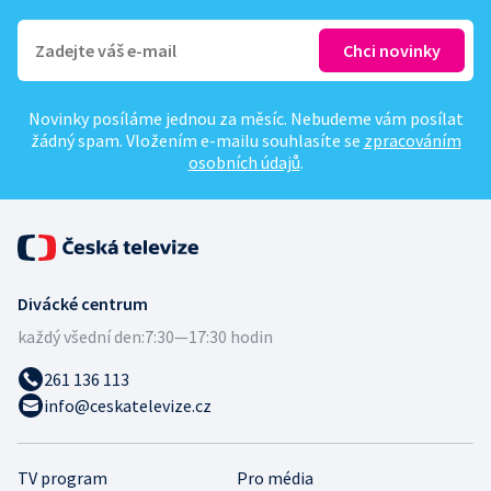
Novinky posíláme jednou za měsíc. Nebudeme vám posílat
žádný spam. Vložením e-mailu souhlasíte se
zpracováním
osobních údajů
.