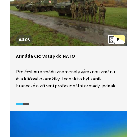
04:03
PL
Armáda ČR: Vstup do NATO
Pro českou armádu znamenaly výraznou změnu
dva klíčové okamžiky. Jednak to byl zánik
branecké a zřízení profesionální armády, jednak
vstup do Severoatlantické aliance. Ten znamenal
především najetí na standardy NATO, na západní
systém řízení či velení a také koordinaci všech
podpůrných služeb. NATO je organizace nejen
vojenská, ale hlavně politická a svým členským
státům poskytuje velkou míru bezpečnosti
a rovnocenné podmínky partnerství.