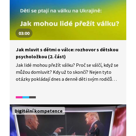
03:00
Jak mluvit s dětmi o válce: rozhovor s dětskou
psycholožkou (2. část)
Jak lidé mohou přežít válku? Proč se válčí, když se
můžou domluvit? Kdy už to skončí? Nejen tyto
otázky pokládají dnes a denně děti svým rodičům
i učitelům. Jak s dětmi mluvit o válce, aby
rozuměly tomu, co se děje, ale zároveň se cítily
v bezpečí? K tématu hovoří dětská psycholožka
z Linky bezpečí Hana Nečina Vaníčková.
Digitální kompetence