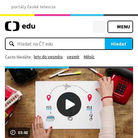
portály České televize
MENU
Hledat
lety do vesmíru
vesmír
Měsíc
Často hledáte:
03:48