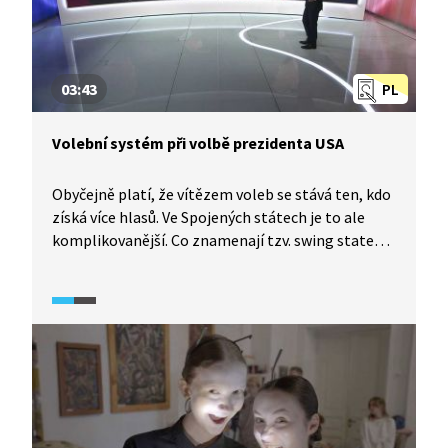
03:43
PL
Volební systém při volbě prezidenta USA
Obyčejně platí, že vítězem voleb se stává ten, kdo
získá více hlasů. Ve Spojených státech je to ale
komplikovanější. Co znamenají tzv. swing states
neboli klíčové státy? A kdo jsou vlastně volitelé?
Volební systém v USA rozebírá následující video,
které vzniklo v roce 2020, kdy proti sobě stáli
Donald Trump a Joe Biden.