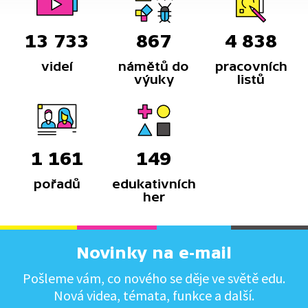
13 733
867
4 838
videí
námětů do
pracovních
výuky
listů
1 161
149
pořadů
edukativních
her
Novinky na e-mail
Pošleme vám, co nového se děje ve světě edu.
Nová videa, témata, funkce a další.