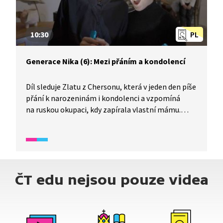
10:30
PL
Generace Nika (6): Mezi přáním a kondolencí
Díl sleduje Zlatu z Chersonu, která v jeden den píše
přání k narozeninám i kondolenci a vzpomíná
na ruskou okupaci, kdy zapírala vlastní mámu.
Mluví o tom, co je v jejím životě skutečně důležité,
i o tom, že chce studovat medicínu, přestože ji
čeká branná povinnost. Zlata vede chersonský
filmový štáb, zatímco v Charkově se Viktorie
a Valéra připravují na vlastní natáčení. Přípravy
ČT edu nejsou pouze videa
však přeruší výbuchy u domovů dětí, které kvůli
tomu nemohou dorazit.