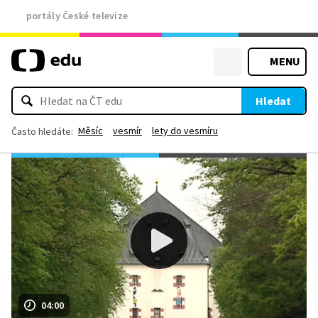
portály České televize
MENU
Hledat
Měsíc
vesmír
lety do vesmíru
Často hledáte:
04:00