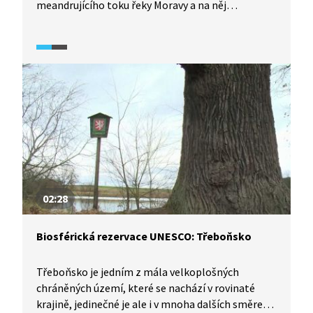
meandrujícího toku řeky Moravy a na něj
navazujícího komplexu lužních lesů. Území je
rovněž chráněno jako ptačí oblast. Páteří CHKO je
řeka Morava a srdcem město Litovel – odtud také
název CHKO. Součástí CHKO je Národní přírodní
rezervace Vrapač – komplex přirozeného
ekosystému lužního lesa se systémem periodicky
zaplavovaných ramen řeky.
02:28
Biosférická rezervace UNESCO: Třeboňsko
Třeboňsko je jedním z mála velkoplošných
chráněných území, které se nachází v rovinaté
krajině, jedinečné je ale i v mnoha dalších směrech.