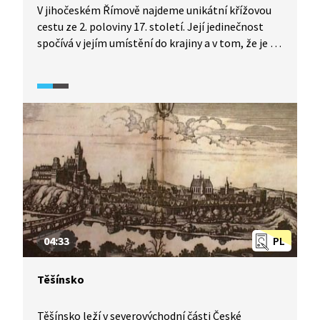
V jihočeském Římově najdeme unikátní křížovou
cestu ze 2. poloviny 17. století. Její jedinečnost
spočívá v jejím umístění do krajiny a v tom, že je co
do vzdáleností a umístění skutečnou kopií pravé
křížové cesty v Jeruzalémě. Na pětikilometrovém
okruhu stojí celkem 25 kapliček, původně
s dřevěnými sochami. Centrálním bodem celé
křížové cesty je poutní kostel sv. Ducha s ambity
a zvonicí.
04:33
PL
Těšínsko
Těšínsko leží v severovýchodní části České