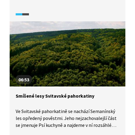
Třeboňsko bylo zapsáno na seznam UNESCO jako
biosférická rezervace už v roce 1977, což svědčí
o velkém významu tohoto unikátního území.
06:53
Smíšené lesy Svitavské pahorkatiny
Ve Svitavské pahorkatině se nachází Semanínský
les opředený pověstmi. Jeho nejzachovalejší část
se jmenuje Psí kuchyně a najdeme v ní rozsáhlé
smíšené porosty v čele s buky a smrky. Díky