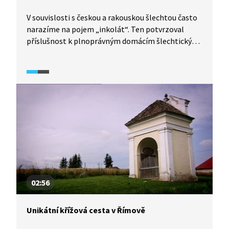
V souvislosti s českou a rakouskou šlechtou často
narazíme na pojem „inkolát“. Ten potvrzoval
příslušnost k plnoprávným domácím šlechtickým
rodům a byly s ním spojeny určité výhody a práva.
Získával se udělením od zemského sněmu nebo
od panovníka, a na další příslušníky rodu přecházel
dědičně.
02:56
Unikátní křížová cesta v Římově