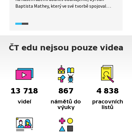
Baptista Mathey, který ve své tvorbě spojoval
italské a francouzské vlivy. Architektonicky
předchází tvorbu Santiniho, Dientzenhofera
a Alliprandiho. Je autorem vůbec prvního kostela
na našem území, který je korunován kupolí.
Tipnete si, který to je? A kde všude u nás můžeme
ČT edu nejsou pouze videa
díla tohoto mimořádného architekta potkat?
13 718
867
4 838
videí
námětů do
pracovních
výuky
listů