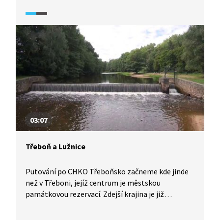
ochraně tohoto území v podobě vyhlášení přírodní
rezervace zde můžeme sledovat přirozený
koloběh lesa. Pojďte se podívat s námi.
03:07
Třeboň a Lužnice
Putování po CHKO Třeboňsko začneme kde jinde
než v Třeboni, jejíž centrum je městskou
památkovou rezervací. Zdejší krajina je již
od středověku přetvářena člověkem, většině z nás
se nejspíš jako první vybaví rybníkářství. Chráněná