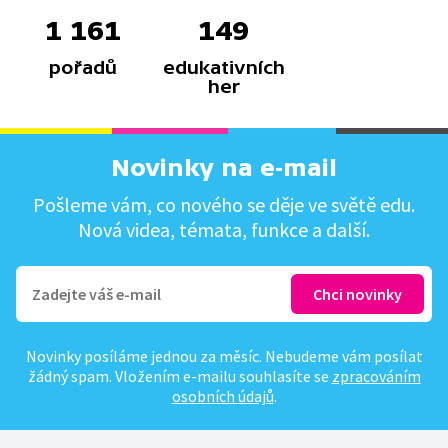
1 161
149
pořadů
edukativních
her
Novinky na e-mail
Pošleme vám, co nového se děje ve světě edu.
Nová videa, témata, funkce a další.
Novinky posíláme jednou za měsíc. Nebudeme vám posílat
žádný spam. Vložením e-mailu souhlasíte se
zpracováním
osobních údajů
.