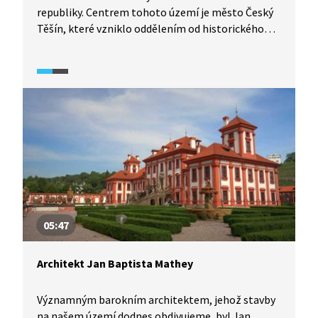
republiky. Centrem tohoto území je město Český
Těšín, které vzniklo oddělením od historického
města Cieszyna po první světové válce. Podívejte
se na stručnou historii tohoto území.
05:47
Architekt Jan Baptista Mathey
Významným barokním architektem, jehož stavby
na našem území dodnes obdivujeme, byl Jan