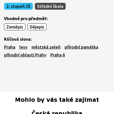
2. stupeň ZŠ
Střední škola
Vhodné pro předmět:
Zeměpis
Dějepis
Klíčová slova:
Praha
lesy
městská zeleň
přírodní památka
přírodní oblasti Prahy
Praha 6
Mohlo by vás také zajímat
Česká republika