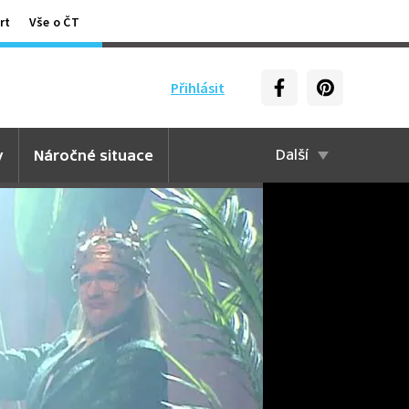
rt
Vše o ČT
Přihlásit
y
Náročné situace
Další