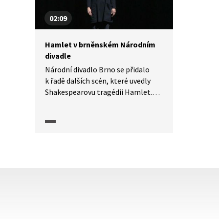
Shakespearových komedií můžete
říct u maturity?
02:09
Hamlet v brněnském Národním
divadle
Národní divadlo Brno se přidalo
k řadě dalších scén, které uvedly
Shakespearovu tragédii Hamlet.
Základní myšlenku tragédie
aktualizuje režisér Martin Čičvák.
V roli Hamleta se představil Tomáš
David.