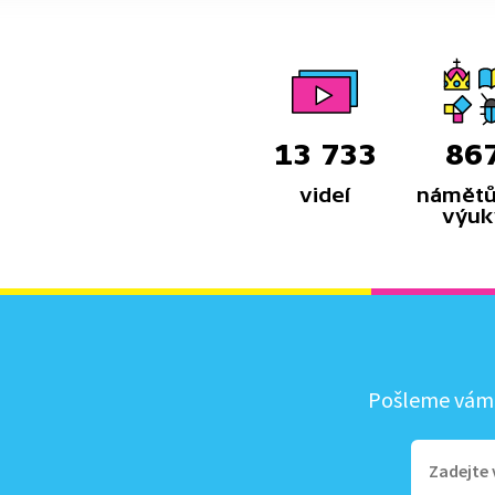
13 733
86
videí
námětů
výuk
Pošleme vám, 