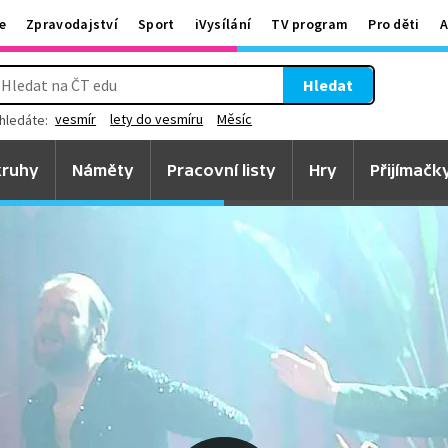
e
Zpravodajství
Sport
iVysílání
TV program
Pro děti
A
Hledat
vesmír
lety do vesmíru
Měsíc
hledáte:
ruhy
Náměty
Pracovní listy
Hry
Přijímačk