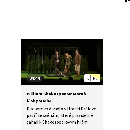
04:44
PL
William Shakespeare: Marná
lásky snaha
Klicperovo divadlo v Hradci Králové
patří ke scénám, které pravidelně
sahají k Shakespearovým hrám.
Pod vedením režiséra Braňa