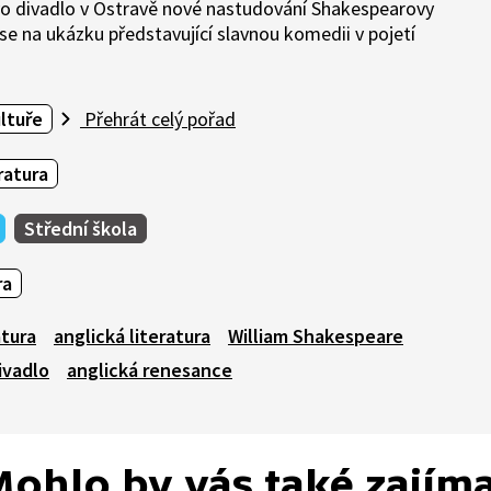
o divadlo v Ostravě nové nastudování Shakespearovy
e na ukázku představující slavnou komedii v pojetí
ultuře
Přehrát celý pořad
ratura
Střední škola
ra
atura
anglická literatura
William Shakespeare
ivadlo
anglická renesance
ohlo by vás také zajím