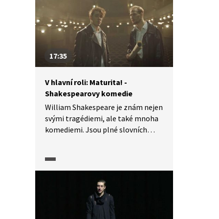
17:35
V hlavní roli: Maturita! -
Shakespearovy komedie
William Shakespeare je znám nejen
svými tragédiemi, ale také mnoha
komediemi. Jsou plné slovních
hříček, dvojsmyslností
a zmatených situací, které vytvářejí
humor. Jeho postavy často
pronikají do absurdních situací
a komplikují si život svými
rozhodnutími. Jaké další
charakteristické prvky