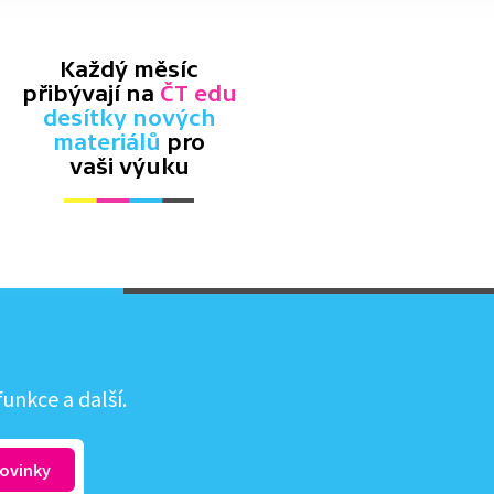
Každý měsíc
přibývají na
ČT edu
desítky nových
materiálů
pro
vaši výuku
unkce a další.