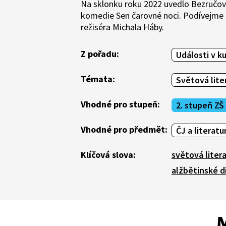
Na sklonku roku 2022 uvedlo Bezručov
komedie Sen čarovné noci. Podívejme s
režiséra Michala Háby.
Z pořadu:
Události v k
Témata:
Světová lite
Vhodné pro stupeň:
2. stupeň ZŠ
Vhodné pro předmět:
ČJ a literatu
Klíčová slova:
světová liter
alžbětinské d
M