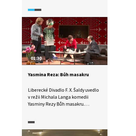
Mazúcha uvádí originálně
zhudebněnou komedii Marná lásky
snaha. Čím si, kromě své
nadčasovosti, slovenského režiséra
získala? A proč se rozhodl ji
zhudebnit?
01:30
Yasmina Reza: Bůh masakru
Liberecké Divadlo F. X. Šaldy uvedlo
v režii Michala Langa komedii
Yasminy Rezy Bůh masakru.
Komedii francouzské spisovatelky,
jejíž hry se hrají po celém světě
a sbírají různá ocenění, v Liberci
představili v české premiéře.