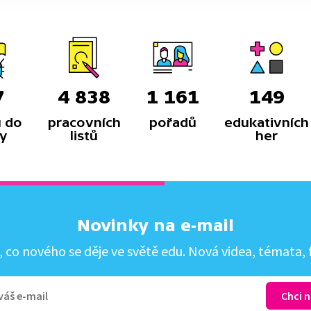
7
4 838
1 161
149
 do
pracovních
pořadů
edukativních
y
listů
her
Novinky na e-mail
co nového se děje ve světě edu. Nová videa, témata, f