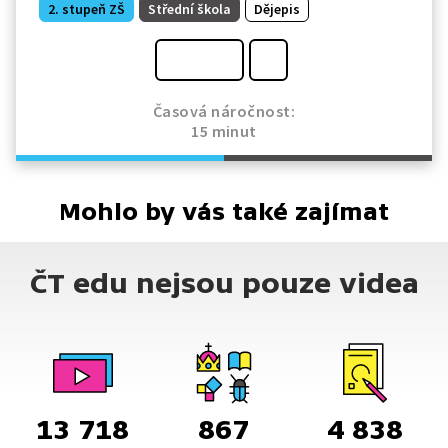
2. stupeň ZŠ
Střední škola
Dějepis
Časová náročnost:
15 minut
Mohlo by vás také zajímat
ČT edu nejsou pouze videa
13 718
867
4 838