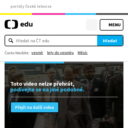
portály České televize
MENU
Hledat
vesmír
lety do vesmíru
Měsíc
Často hledáte:
Toto video nelze přehrát,
podívejte se na jiné podobné.
Přejít na další videa