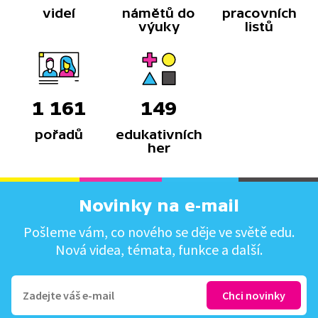
videí
námětů do
pracovních
výuky
listů
1 161
149
pořadů
edukativních
her
Novinky na e-mail
Pošleme vám, co nového se děje ve světě edu.
Nová videa, témata, funkce a další.