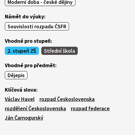
Moderní doba - české dějiny
Námět do výuky:
Souvislosti rozpadu ČSFR
Vhodné pro stupeň:
2. stupeň ZŠ
Střední škola
Vhodné pro předmět:
Dějepis
Klíčová slova:
Václav Havel
rozpad Československa
rozdělení Československa
rozpad federace
Ján Čarnogurský