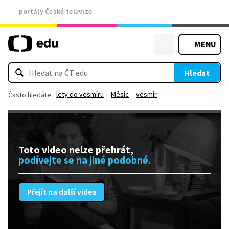
portály České televize
MENU
Hledat
lety do vesmíru
Měsíc
vesmír
Často hledáte:
Toto video nelze přehrát,
podívejte se na jiné podobné.
Přejít na další videa