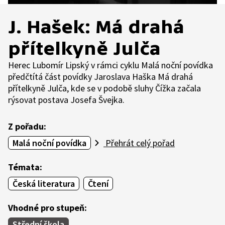
J. Hašek: Má drahá
přítelkyně Julča
Herec Lubomír Lipský v rámci cyklu Malá noční povídka
předčtítá část povídky Jaroslava Haška Má drahá
přítelkyně Julča, kde se v podobě sluhy Čížka začala
rýsovat postava Josefa Švejka.
Z pořadu:
Malá noční povídka
Přehrát celý pořad
Témata:
Česká literatura
Čtení
Vhodné pro stupeň:
Střední škola