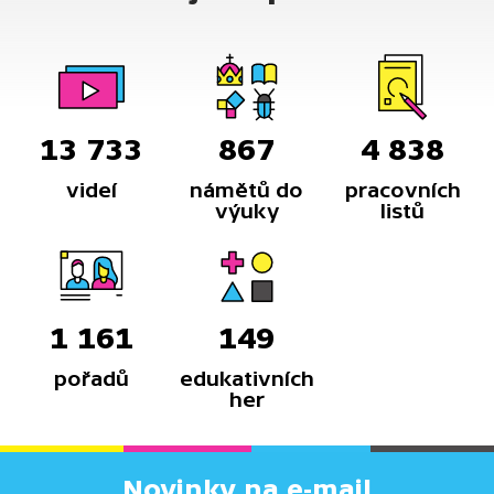
13 733
867
4 838
videí
námětů do
pracovních
výuky
listů
1 161
149
pořadů
edukativních
her
Novinky na e-mail