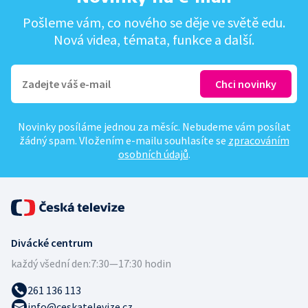
Pošleme vám, co nového se děje ve světě edu.
Nová videa, témata, funkce a další.
Novinky posíláme jednou za měsíc. Nebudeme vám posílat
žádný spam. Vložením e-mailu souhlasíte se
zpracováním
osobních údajů
.