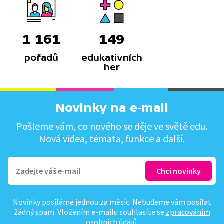
1 161
149
pořadů
edukativních
her
Novinky na e-mail
Pošleme vám, co nového se děje ve světě edu.
Nová videa, témata, funkce a další.
Novinky posíláme jednou za měsíc. Nebudeme vám posílat
žádný spam. Vložením e-mailu souhlasíte se
zpracováním
osobních údajů
.