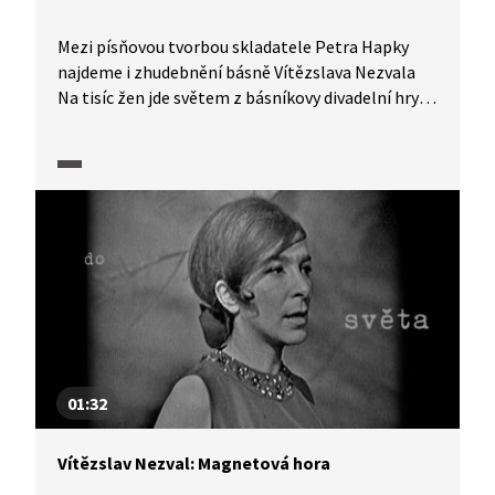
Mezi písňovou tvorbou skladatele Petra Hapky
najdeme i zhudebnění básně Vítězslava Nezvala
Na tisíc žen jde světem z básníkovy divadelní hry
Schovávaná na schodech (1931). Píseň nazpíval
Karel Zich v roce 1975, poslechnout si ji můžeme
ve vybrané pasáži z pořadu Písně českých básníků.
01:32
Vítězslav Nezval: Magnetová hora