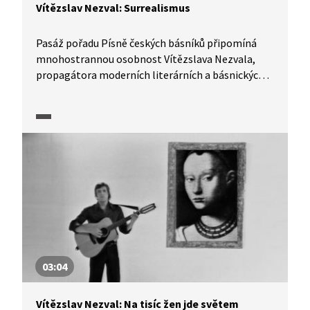
Vítězslav Nezval: Surrealismus
Pasáž pořadu Písně českých básníků připomíná
mnohostrannou osobnost Vítězslava Nezvala,
propagátora moderních literárních a básnických
směrů a zakladatele pražské surrealistické
skupiny. Čím vším se Nezval zabýval a čím obohatil
československou literární scénu? To vám poví
Tomáš Klus.
03:04
Vítězslav Nezval: Na tisíc žen jde světem