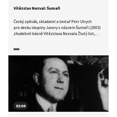
Vítězslav Nezval: Šumaři
Český zpěvák, skladatel a textař Petr Ulrych
pro desku skupiny Javory s názvem Šumaři (2003)
zhudebnil básně Vítězslava Nezvala Žlutý list,
Šumaři a Prosinec. V pasáži si v podání sourozenců
Ulrychových a hudební skupiny Javory můžeme
poslechnout titulní píseň Šumaři, která zazněla
v pořadu Písně českých básníků.
02:04