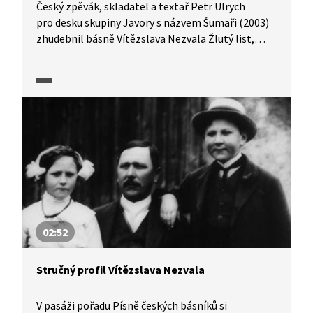
Český zpěvák, skladatel a textař Petr Ulrych
pro desku skupiny Javory s názvem Šumaři (2003)
zhudebnil básně Vítězslava Nezvala Žlutý list,
Šumaři a Prosinec. V pasáži si v podání sourozenců
Ulrychových a hudební skupiny Javory můžeme
poslechnout titulní píseň Šumaři, která zazněla
v pořadu Písně českých básníků.
02:52
Stručný profil Vítězslava Nezvala
V pasáži pořadu Písně českých básníků si