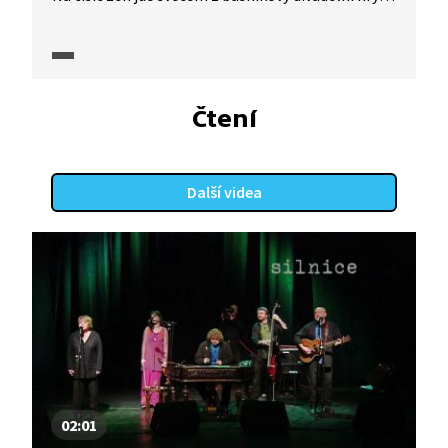
Schovávaná na schodech (1931). Píseň nazpíval
Karel Zich v roce 1975, poslechnout si ji můžeme
ve vybrané pasáži z pořadu Písně českých básníků.
Čtení
Další videa
02:01