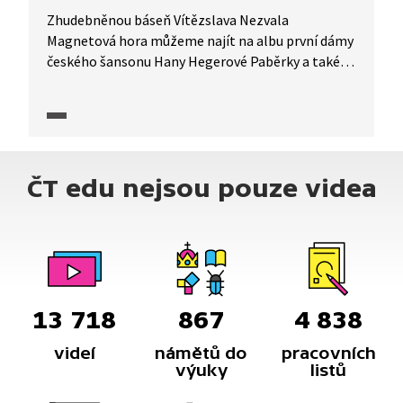
Zhudebněnou báseň Vítězslava Nezvala
Magnetová hora můžeme najít na albu první dámy
českého šansonu Hany Hegerové Paběrky a také si
ji poslechnout ve vybrané pasáži pořadu Písně
českých básníků.
ČT edu nejsou pouze videa
13 718
867
4 838
videí
námětů do
pracovních
výuky
listů