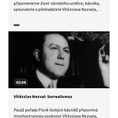
připomeneme život národního umělce, básníka,
spisovatele a překladatele Vítězslava Nezvala,
který se stal nejen spoluzakladatelem poetismu,
ale i vůdčí osobností českého surrealismu a po 2.
světové válce také autorem tzv. socialistického
realismu.
02:04
Vítězslav Nezval: Surrealismus
Pasáž pořadu Písně českých básníků připomíná
mnohostrannou osobnost Vítězslava Nezvala,