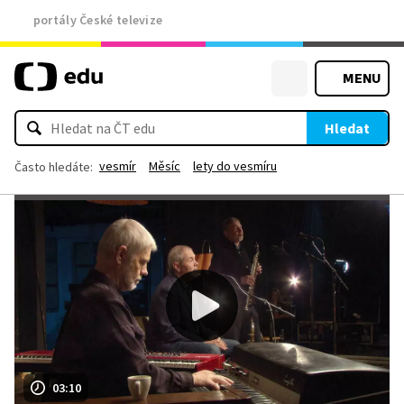
portály České televize
MENU
Hledat
vesmír
Měsíc
lety do vesmíru
Často hledáte:
03:10