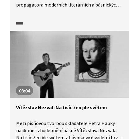
propagátora moderních literárních a básnických
směrů a zakladatele pražské surrealistické
skupiny. Čím vším se Nezval zabýval a čím obohatil
československou literární scénu? To vám poví
Tomáš Klus.
03:04
Vítězslav Nezval: Na tisíc žen jde světem
Mezi písňovou tvorbou skladatele Petra Hapky
najdeme i zhudebnění básně Vítězslava Nezvala
Na tisíc žen jde světem z básníkovy divadelní hry