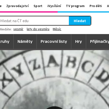
e
Zpravodajství
Sport
iVysílání
TV program
Pro děti
A
Hledat
vesmír
lety do vesmíru
Měsíc
hledáte:
ruhy
Náměty
Pracovní listy
Hry
Přijímačk