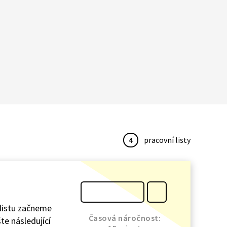
4
pracovní listy
 listu začneme
Časová náročnost:
te následující