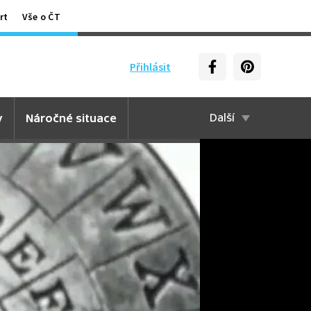
rt
Vše o ČT
Přihlásit
y
Náročné situace
Další