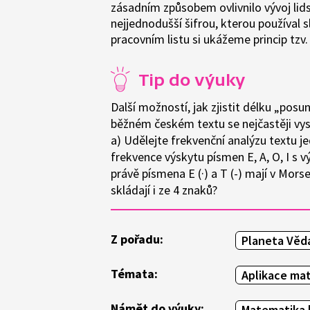
zásadním způsobem ovlivnilo vývoj lids
nejjednodušší šifrou, kterou používal 
pracovním listu si ukážeme princip tzv. 
Tip do výuky
Další možností, jak zjistit délku „posu
běžném českém textu se nejčastěji vysk
a) Udělejte frekvenční analýzu textu j
frekvence výskytu písmen E, A, O, I s
právě písmena E (·) a T (-) mají v Mor
skládají i ze 4 znaků?
Z pořadu:
Planeta Věd
Témata:
Aplikace ma
Námět do výuky:
Matematika 