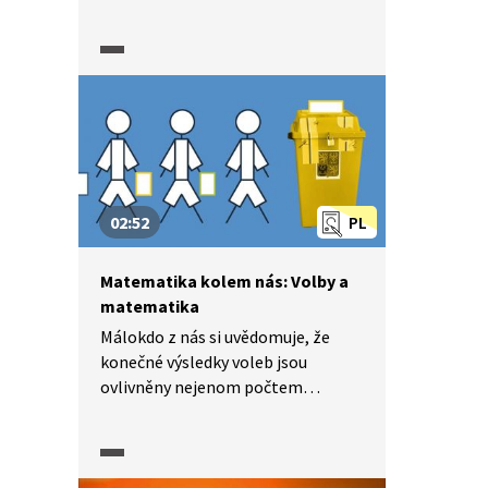
jeskynní systém v Čechách starý
desítky milionů let s unikátní
krápníkovou výzdobou. Chcete-li se
něco dozvědět o krápnících nebo
způsobu, jak se určuje stáří
kosterních pozůstatků, podívejte
se na pracovní list.
02:52
PL
Matematika kolem nás: Volby a
matematika
Málokdo z nás si uvědomuje, že
konečné výsledky voleb jsou
ovlivněny nejenom počtem
odevzdaných hlasů jednotlivým
kandidátům a stranám, ale
i způsobem, jakým se
z odevzdaných hlasů určí celkový