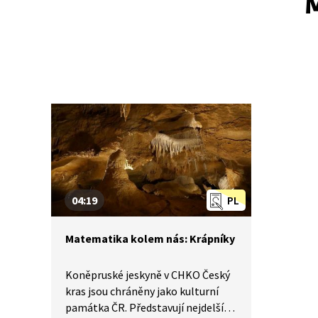
M
04:19
PL
Matematika kolem nás: Krápníky
Koněpruské jeskyně v CHKO Český
kras jsou chráněny jako kulturní
památka ČR. Představují nejdelší