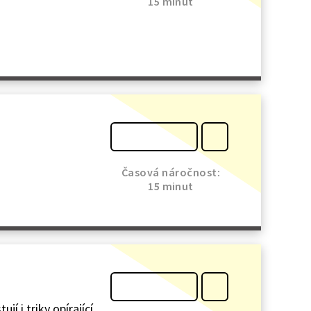
15 minut
Časová náročnost:
15 minut
jí i triky opírající