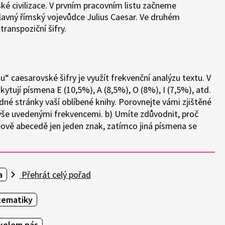
ké civilizace. V prvním pracovním listu začneme
slavný římský vojevůdce Julius Caesar. Ve druhém
transpoziční šifry.
nu“ caesarovské šifry je využít frekvenční analýzu textu. V
ytují písmena E (10,5%), A (8,5%), O (8%), I (7,5%), atd.
edné stránky vaší oblíbené knihy. Porovnejte vámi zjištěné
 výše uvedenými frekvencemi. b) Umíte zdůvodnit, proč
seově abecedě jen jeden znak, zatímco jiná písmena se
a
Přehrát celý pořad
tematiky
kolem nás