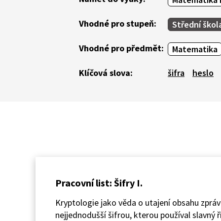
Vhodné pro stupeň:
Střední škol
Vhodné pro předmět:
Matematika
Klíčová slova:
šifra
heslo
Pracovní list: Šifry I.
Kryptologie jako věda o utajení obsahu zpráv
nejjednodušší šifrou, kterou používal slavný 