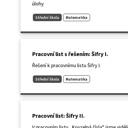
úlohy.
Střední škola
Matematika
Pracovní list s řešením: Šifry I.
Řešení k pracovnímu listu Šifry I.
Střední škola
Matematika
Pracovní list: Šifry II.
V pracovním listu „Kouzelná čísla“ jsme viděli,