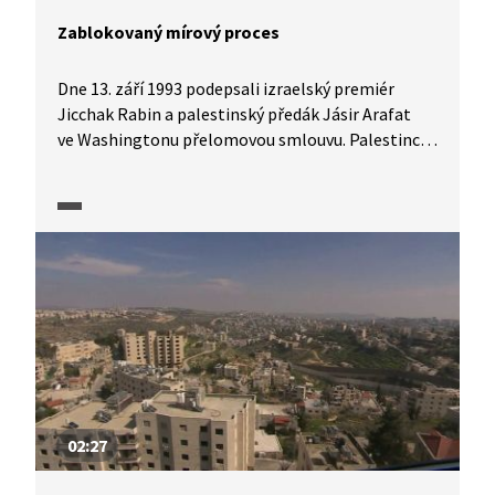
Zablokovaný mírový proces
Dne 13. září 1993 podepsali izraelský premiér
Jicchak Rabin a palestinský předák Jásir Arafat
ve Washingtonu přelomovou smlouvu. Palestinci
v ní uznali existenci Státu Izrael a ten na oplátku
uznal Arafatovu Palestinskou osvobozeneckou
organizaci za partnera v jednání. Součástí dohody
bylo i vytvoření tzv. palestinské samosprávy
na izraelském území. Mírový proces se od počátku
90. let poněkud zablokoval a Palestinci svůj stát
stále nemají. Jak vypadaly palestinsko-izraelské
vztahy o čtvrtstoletí později přibližuje reportáž
Událostí ze září 2018.
02:27