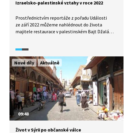
Izraelsko-palestinské vztahy v roce 2022
Prostřednictvím reportáže z pořadu Události
ze září 2022 můžeme nahlédnout do života
majitele restaurace v palestinském Bajt Džalá
nacházející se na Západním břehu Jordánu. Ten
popisuje, jak jeho podnikání i život ovlivnila tzv.
druhá intifáda v letech 2000-2005. Zároveň
přibližuje i aktuální situaci v této oblasti - mimo
Nové díly
Aktuálně
jiné i to, jaké problémy musí denně překonávat
při cestování do Izraele.
09:48
Život v Sýrii po občanské válce