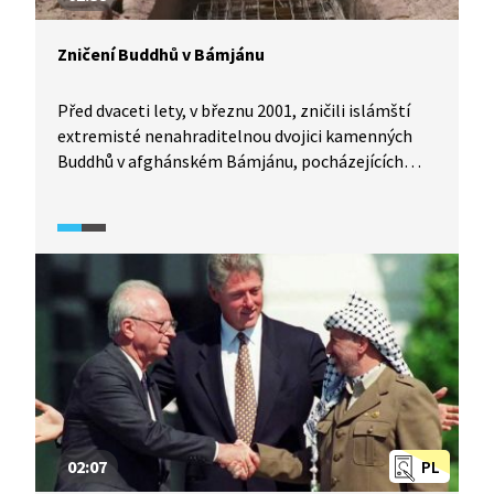
Zničení Buddhů v Bámjánu
Před dvaceti lety, v březnu 2001, zničili islámští
extremisté nenahraditelnou dvojici kamenných
Buddhů v afghánském Bámjánu, pocházejících
z přelomu 6. a 7. století. Ačkoliv se proti tomuto
barbarství extrémního islámu stavěla celá řada
muslimů, podle tehdejšího tálibánského vůdce
jejich existence odporovala Koránu. Tálibán se
mstil i politicky. Místní se na likvidaci odmítali
podílet a slova jako Tálibán nebo Afghánistán
tehdy vstoupily do myslí lidí po celém světě. Za pár
měsíců poté došlo k teroristickému útoku 11. září
na Světové obchodní centrum.
02:07
PL