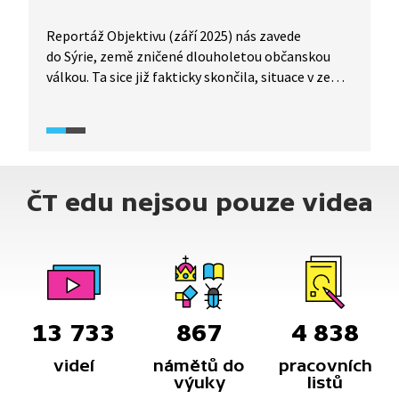
Reportáž Objektivu (září 2025) nás zavede
do Sýrie, země zničené dlouholetou občanskou
válkou. Ta sice již fakticky skončila, situace v zemi
je však stále velmi nestabilní a následky války jsou
patrné dodnes. Jak se lidem žije v Sýrii dnes, nám
přiblíží reportáž ze dvou syrských měst - hlavního
města Damašku a třetího největšího syrského
města Homsu. V reportáži kromě toho ale uvidíme
ČT edu nejsou pouze videa
i řadu významných syrských památek.
13 733
867
4 838
videí
námětů do
pracovních
výuky
listů