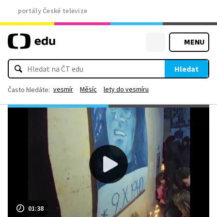
portály České televize
MENU
Hledat
vesmír
Měsíc
lety do vesmíru
Často hledáte:
01:38