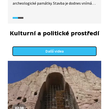
archeologické památky. Stavba je dodnes vnímána
jako kontroverzní a stále vyvolává silné emoce.
Čím je toto místo tak výjimečné?
Kulturní a politické prostředí
Další videa
02:38