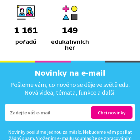
1 161
149
pořadů
edukativních
her
Novinky na e-mail
Pošleme vám, co nového se děje ve světě edu.
Nová videa, témata, funkce a další.
Novinky posíláme jednou za měsíc. Nebudeme vám posílat
žádný spam. Vložením e-mailu souhlasíte se
zpracováním