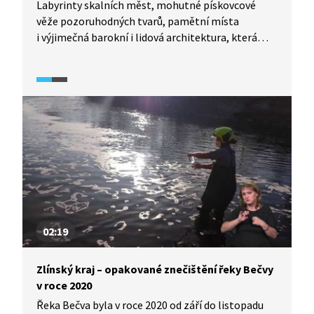
Labyrinty skalních měst, mohutné pískovcové
věže pozoruhodných tvarů, pamětní místa
i výjimečná barokní i lidová architektura, která
sem doputovala spolu s osidlováním oblasti.
Najdete zde i hmatatelné pozůstatky někdejšího
moře. To všechno nabízí chráněná krajinná oblast
Broumovsko.
02:19
Zlínský kraj – opakované znečištění řeky Bečvy
v roce 2020
Řeka Bečva byla v roce 2020 od září do listopadu