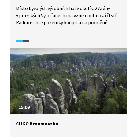
Místo bývalých výrobních hal v okolí O2 Arény
v pražských Vysočanech má vzniknout nová čtvrť.
Radnice chce pozemky koupit a na proměně
brownfieldu se podílet s majiteli ostatních parcel.
15:09
CHKO Broumovsko