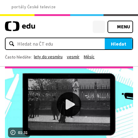
portály České televize
MENU
Hledat
lety do vesmíru
vesmír
Měsíc
Často hledáte:
01:31