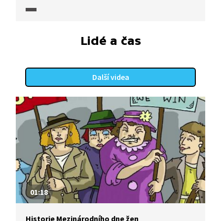
či obecně roli muže a ženy v procesu výchovy dětí?
A jak s tím souvisí známé „Husákovy děti“?
Lidé a čas
Další videa
01:18
Historie Mezinárodního dne žen