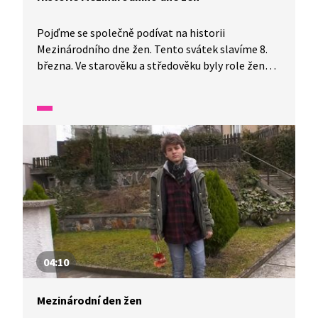
Pojďme se společně podívat na historii
Mezinárodního dne žen. Tento svátek slavíme 8.
března. Ve starověku a středověku byly role žen
a mužů většinou rozdělené. Muž pracoval a žena se
starala o domácnost. Jenže s rozvojem vědy
a techniky se společnost začala měnit. Vývoj
v oblasti ženských práv urychlila první světová
válka, protože ženy nahradily chybějící muže
ve spoustě rolí a dokázaly tak, že jsou stejně
schopné jako oni. I dnes je ale na světě spousta
míst, kde se ženám jejich práv nedostává. Boj
za ženská práva je dobré si stále připomínat.
04:10
Mezinárodní den žen