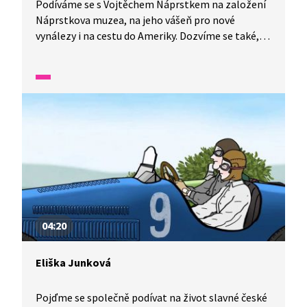
Podíváme se s Vojtěchem Náprstkem na založení
Náprstkova muzea, na jeho vášeň pro nové
vynálezy i na cestu do Ameriky. Dozvíme se také,
jak pomáhal zažehnout emancipační hnutí žen
v Čechách.
04:20
Eliška Junková
Pojďme se společně podívat na život slavné české