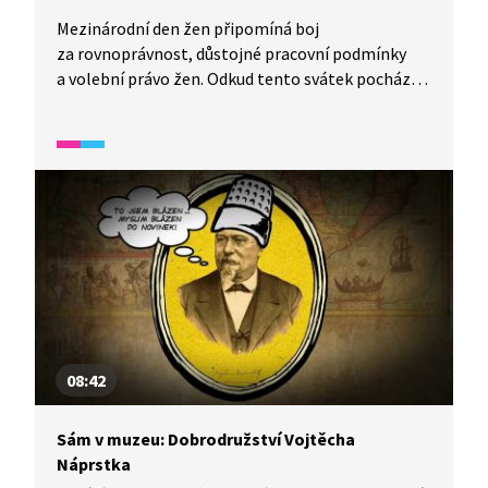
Mezinárodní den žen připomíná boj
za rovnoprávnost, důstojné pracovní podmínky
a volební právo žen. Odkud tento svátek pochází?
Jak se proměňoval v průběhu 20. století a jaký
význam má dnes? Video přibližuje historické
souvislosti vzniku MDŽ, ale i to, že i dnes jsou
nerovnosti mezi přístupem k ženám a mužům.
08:42
Sám v muzeu: Dobrodružství Vojtěcha
Náprstka