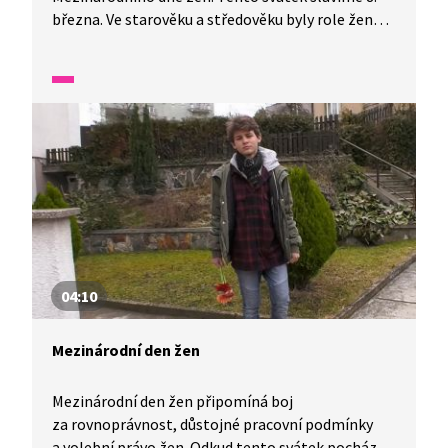
března. Ve starověku a středověku byly role žen
a mužů většinou rozdělené. Muž pracoval a žena se
starala o domácnost. Jenže s rozvojem vědy
a techniky se společnost začala měnit. Vývoj
v oblasti ženských práv urychlila první světová
válka, protože ženy nahradily chybějící muže
ve spoustě rolí a dokázaly tak, že jsou stejně
schopné jako oni. I dnes je ale na světě spousta
míst, kde se ženám jejich práv nedostává. Boj
za ženská práva je dobré si stále připomínat.
04:10
Mezinárodní den žen
Mezinárodní den žen připomíná boj
za rovnoprávnost, důstojné pracovní podmínky
a volební právo žen. Odkud tento svátek pochází?