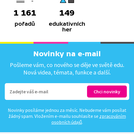
1 161
149
pořadů
edukativních
her
Novinky na e-mail
Pošleme vám, co nového se děje ve světě edu.
Nová videa, témata, funkce a další.
Novinky posíláme jednou za měsíc. Nebudeme vám posílat
žádný spam. Vložením e-mailu souhlasíte se
zpracováním
osobních údajů
.