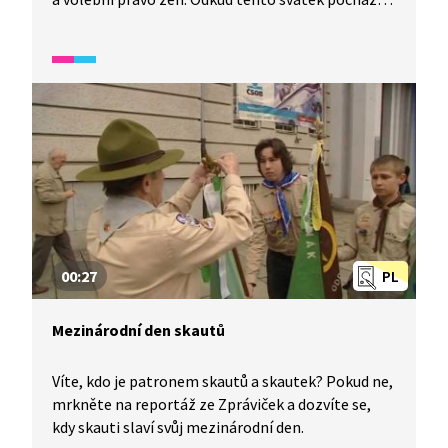
Jak se proměňoval v průběhu 20. století a jaký
význam má dnes? Video přibližuje historické
souvislosti vzniku MDŽ, ale i to, že i dnes jsou
nerovnosti mezi přístupem k ženám a mužům.
00:27
PL
Mezinárodní den skautů
Víte, kdo je patronem skautů a skautek? Pokud ne,
mrkněte na reportáž ze Zpráviček a dozvíte se,
kdy skauti slaví svůj mezinárodní den.