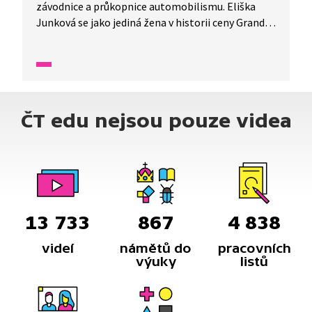
závodnice a průkopnice automobilismu. Eliška
Junková se jako jediná žena v historii ceny Grand
Prix dokázala vyrovnat nejvýznamnějším
mužským závodníkům. Stala se vzorem
pro mnoho žen v tehdejším Československu
i po celém světe.
ČT edu nejsou pouze videa
13 733
867
4 838
videí
námětů do
pracovních
výuky
listů