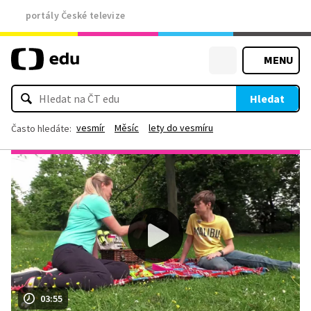
portály České televize
MENU
Hledat
vesmír
Měsíc
lety do vesmíru
Často hledáte:
03:55