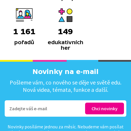
1 161
149
pořadů
edukativních
her
Novinky na e-mail
Pošleme vám, co nového se děje ve světě edu.
Nová videa, témata, funkce a další.
Novinky posíláme jednou za měsíc. Nebudeme vám posílat