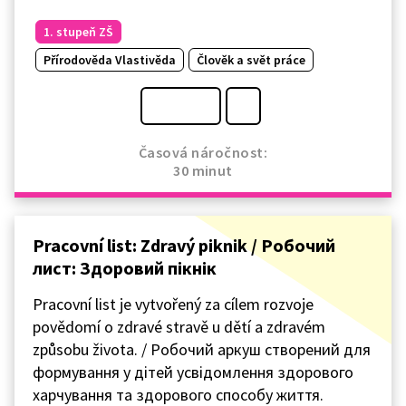
1. stupeň ZŠ
Přírodověda Vlastivěda
Člověk a svět práce
Časová náročnost:
30 minut
Pracovní list: Zdravý piknik / Робочий
лист: Здоровий пікнік
Pracovní list je vytvořený za cílem rozvoje
povědomí o zdravé stravě u dětí a zdravém
způsobu života. / Робочий аркуш створений для
формування у дітей усвідомлення здорового
харчування та здорового способу життя.