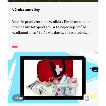
Výroba zmrzliny
Víte, že první zmrzlina vznikla v Persii mnoho let
před naším letopočtem? A ta nejnovější může
vzniknout právě teď u vás doma. Je to snadné.
Nevěříte? Přesvěčte se sami, jak jednoduché může
být si takovou domácí zmrzlinu vyrobit.
03:46
PL