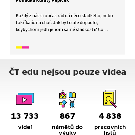
Pohádka Kulatý Pepíček
Každý z nás si občas rád dá něco sladkého, nebo
takříkajíc na chuť. Jak by to ale dopadlo,
kdybychom jedli jenom samé sladkosti? Co
by na to řeklo naše tělo a mohli bychom vůbec
takto fungovat? Naštěstí to nemusíme zkoušet,
protože už to za nás vyzkoušel Pepík Coufal. A jak
to s ním dopadlo? Inu podívejte se sami. Příběh je
simultánně tlumočen do znakového jazyka.
ČT edu nejsou pouze videa
13 733
867
4 838
videí
námětů do
pracovních
výuky
listů