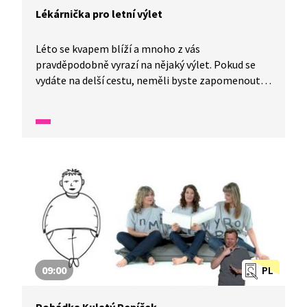
Lékárnička pro letní výlet
Léto se kvapem blíží a mnoho z vás
pravděpodobně vyrazí na nějaký výlet. Pokud se
vydáte na delší cestu, neměli byste zapomenout
vzít si s sebou lékárničku a hlavně dodržovat pitný
režim. Ten za vás klidně pohlídá chytrý telefon,
stačí jen použít správnou aplikaci.
09:00
PL