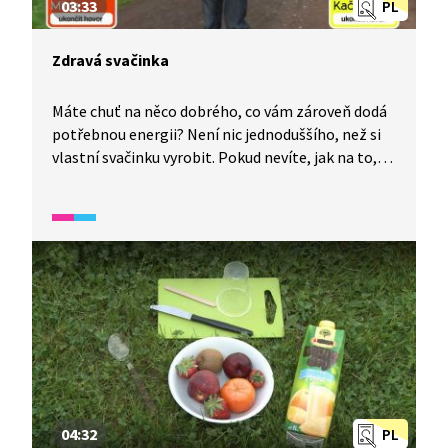
03:33
PL
Zdravá svačinka
Máte chuť na něco dobrého, co vám zároveň dodá
potřebnou energii? Není nic jednoduššího, než si
vlastní svačinku vyrobit. Pokud nevíte, jak na to,
pomůže vám následující video. Dozvíte se u toho
i zajímavé věci. Dobrou chuť. Video je také vhodné
jako doplňková aktivita k výuce češtiny pro cizince.
Děti si procvičí slovní zásobu spojenou se zdravým
stravováním. Určeno pro mírně pokročilé žáky
mladšího i staršího školního věku.
04:32
PL