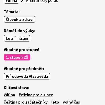
Wifina
Přehrát celý pořad
Témata:
Člověk a zdraví
Námět do výuky:
Letní mlsání
Vhodné pro stupeň:
1. stupeň ZŠ
Vhodné pro předmět:
Přírodověda Vlastivěda
Klíčová slova:
Wifina
čeština pro cizince
čeština pro začátečníky
léto
volný čas