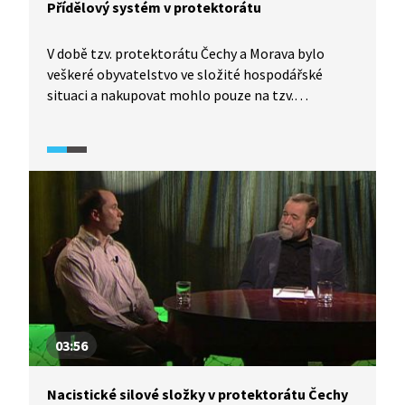
Přídělový systém v protektorátu
V době tzv. protektorátu Čechy a Morava bylo
veškeré obyvatelstvo ve složité hospodářské
situaci a nakupovat mohlo pouze na tzv.
potravinové lístky. Kromě toho museli obyvatelé
ze svého hospodářství odvádět část úrody říši.
Z toho důvodu začali lidé pěstovat a chovat, co se
dalo...
03:56
Nacistické silové složky v protektorátu Čechy