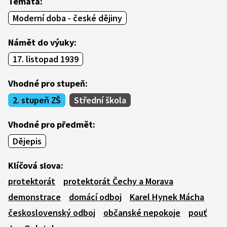
Témata:
Moderní doba - české dějiny
Námět do výuky:
17. listopad 1939
Vhodné pro stupeň:
2. stupeň ZŠ
Střední škola
Vhodné pro předmět:
Dějepis
Klíčová slova:
protektorát
protektorát Čechy a Morava
demonstrace
domácí odboj
Karel Hynek Mácha
československý odboj
občanské nepokoje
pouť