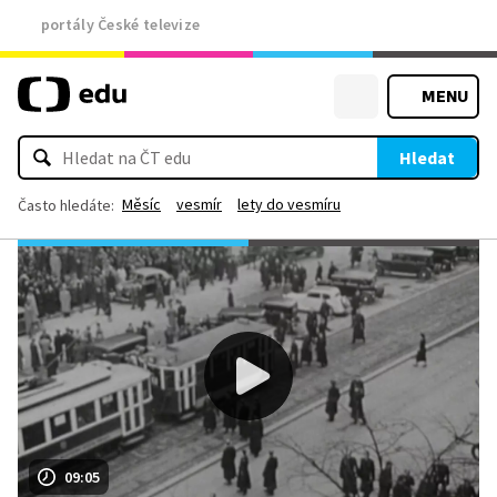
portály České televize
MENU
Hledat
Měsíc
vesmír
lety do vesmíru
Často hledáte:
09:05