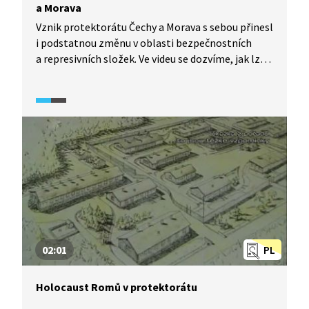
a Morava
Vznik protektorátu Čechy a Morava s sebou přinesl
i podstatnou změnu v oblasti bezpečnostních
a represivních složek. Ve videu se dozvíme, jak lze
hierarchizovat nacistické silové složky
v protektorátu Čechy a Morava, s jakým typem
činnosti byly jednotlivé složky spjaty nebo jaké
postavení mělo v rámci nacistického aparátu
české četnictvo a jakou roli hrálo v rámci
Pražského povstání.
02:01
PL
Holocaust Romů v protektorátu