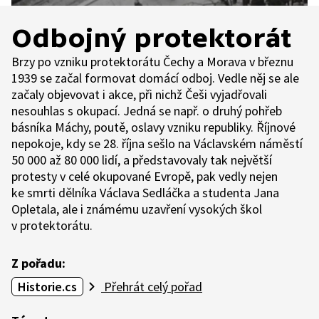
Odbojný protektorát
Brzy po vzniku protektorátu Čechy a Morava v březnu
1939 se začal formovat domácí odboj. Vedle něj se ale
začaly objevovat i akce, při nichž Češi vyjadřovali
nesouhlas s okupací. Jedná se např. o druhý pohřeb
básníka Máchy, poutě, oslavy vzniku republiky. Říjnové
nepokoje, kdy se 28. října sešlo na Václavském náměstí
50 000 až 80 000 lidí, a představovaly tak největší
protesty v celé okupované Evropě, pak vedly nejen
ke smrti dělníka Václava Sedláčka a studenta Jana
Opletala, ale i známému uzavření vysokých škol
v protektorátu.
Z pořadu:
Historie.cs
Přehrát celý pořad