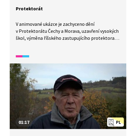
Protektorát
V animované ukázce je zachyceno dění
v Protektorátu Čechy a Morava, uzavření vysokých
škol, výměna říšského zastupujícího protektora,
atentát na Reinharda Heydricha, vypálení Lidic
a Ležáků.
01:17
PL