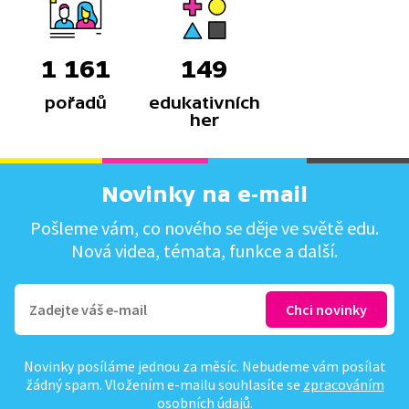
1 161
149
pořadů
edukativních
her
Novinky na e-mail
Pošleme vám, co nového se děje ve světě edu.
Nová videa, témata, funkce a další.
Novinky posíláme jednou za měsíc. Nebudeme vám posílat
žádný spam. Vložením e-mailu souhlasíte se
zpracováním
osobních údajů
.