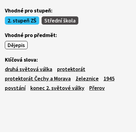
Vhodné pro stupeň:
2. stupeň ZŠ
Střední škola
Vhodné pro předmět:
Dějepis
Klíčová slova:
druhá světová válka
protektorát
protektorát Čechy a Morava
železnice
1945
povstání
konec 2. světové války
Přerov