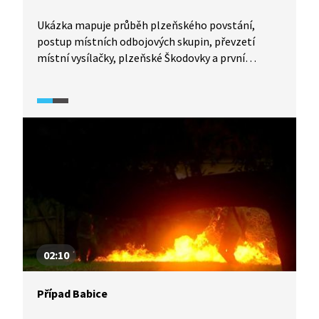
Ukázka mapuje průběh plzeňského povstání,
postup místních odbojových skupin, převzetí
místní vysílačky, plzeňské Škodovky a první
rozhlasové vysílání Karla Šindlera. Sleduje dále
organizovaný průběh povstání - vyjednávání
s místními nacistickými představiteli a význam
Karla Šindlera, který díky dezinformacím
ve vysílání zabránil krvavému potlačení povstání.
Ukázka obsahuje dobové záběry, hrané scény
a pamětnické vyprávění.
02:10
Případ Babice