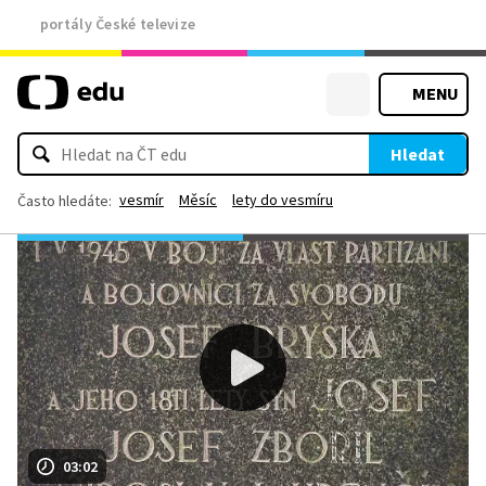
portály České televize
MENU
Hledat
vesmír
Měsíc
lety do vesmíru
Často hledáte:
03:02