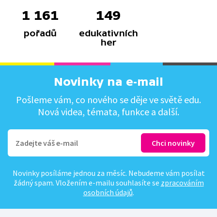
1 161
149
pořadů
edukativních
her
Novinky na e-mail
Pošleme vám, co nového se děje ve světě edu.
Nová videa, témata, funkce a další.
Novinky posíláme jednou za měsíc. Nebudeme vám posílat
žádný spam. Vložením e-mailu souhlasíte se
zpracováním
osobních údajů
.