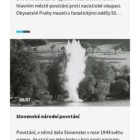
hlavním městě povstání proti nacistické okupaci.
Obyvatelé Prahy museli s fanatickými oddíly SS
svádět na barikádách tuhé boje. Během 4 dní
trvajícího povstání přišlo o život téměř 3000 lidí.
Podívejte se na reportáž regionálního
zpravodajského pořad Z metropole (2015).
06:07
Slovenské národní povstání
Povstání, v němž dalo Slovensko v roce 1944 světu
najevo, že stojí po jeho boku v boji proti nacismu.