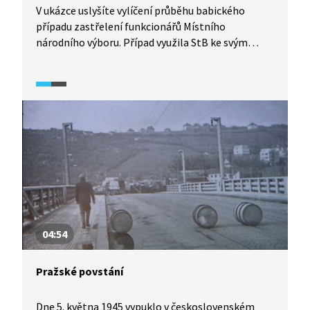
V ukázce uslyšíte vylíčení průběhu babického
případu zastřelení funkcionářů Místního
národního výboru. Případ využila StB ke svým
účelům. V následných procesech byly odsouzeny
desítky nevinných lidí, kteří byli z nějakého
vymyšleného důvodu vězněni již před červencem
1951. Akce byla zaměřena na duchovenstvo
a sedláky.
04:54
Pražské povstání
Dne 5. května 1945 vypuklo v československém