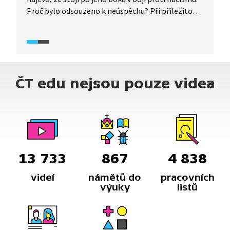
Proč bylo odsouzeno k neúspěchu? Při příležitosti
70. výročí povstání vysvětluje některé jeho aspekty
historik Tomáš Jakl.
ČT edu nejsou pouze videa
13 733
867
4 838
videí
námětů do
pracovních
výuky
listů