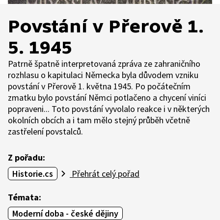
Povstání v Přerově 1.
5. 1945
Patrně špatně interpretovaná zpráva ze zahraničního
rozhlasu o kapitulaci Německa byla důvodem vzniku
povstání v Přerově 1. května 1945. Po počátečním
zmatku bylo povstání Němci potlačeno a chycení viníci
popraveni... Toto povstání vyvolalo reakce i v některých
okolních obcích a i tam mělo stejný průběh včetně
zastřelení povstalců.
Z pořadu:
Historie.cs
Přehrát celý pořad
Témata:
Moderní doba - české dějiny