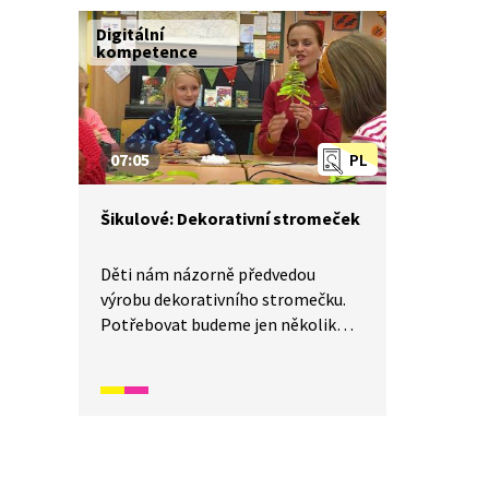
Digitální
kompetence
07:05
PL
Šikulové: Dekorativní stromeček
Děti nám názorně předvedou
výrobu dekorativního stromečku.
Potřebovat budeme jen několik
věcí: ozdobné stužky, plstěné
kuličky, ozdobu na stromeček,
klacík, provázek, nůžky a tavnou
pistoli. Nezbytné však budou
šikovné ruce a dobré nápady. Výroba
stromečku bude trvat přibližně 20