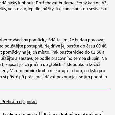
arodějnický klobouk. Potřebovat budeme: černý karton A3,
ky, voskovky, lepidlo, nůžky, fix, kancelářskou sešívačku
oberec všechny pomůcky. Sdělte jim, že budou pracovat
deo pouštějte postupně. Nejdříve jej pusťte do času 00:48.
it pomůcky na jejich místo. Pak pusťte video do 01:56 a
ouštějte a zastavujte podle pracovního tempa skupin. Na
, zapsat jejich jména do „tělíčka“ klobouku a kočičí
ecedy. V komunitním kruhu diskutujte o tom, co bylo pro
si příště při práci mají dávat pozor a jak se jim podařilo
Přehrát celý pořad
, tradice a řemesla
Práce s drobným materiálem