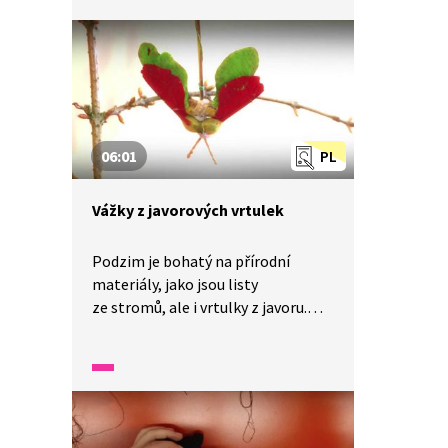
převlékají. Vyrobme si společně
ke kostýmu čarodějnice strašlivého
pavouka z balónků.
06:01
PL
Vážky z javorových vrtulek
Podzim je bohatý na přírodní
materiály, jako jsou listy
ze stromů, ale i vrtulky z javoru.
V tomto videu si ukážeme, jak právě
z těchto vrtulek vyrobit krásné
vážky. Kromě vrtulek budeme
potřebovat také akrylové barvy,
tavnou pistoli, tenké klacíky
a provázek nebo drátek