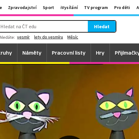
e
Zpravodajství
Sport
iVysílání
TV program
Pro děti
A
Hledat
vesmír
lety do vesmíru
Měsíc
hledáte:
ruhy
Náměty
Pracovní listy
Hry
Přijímačk