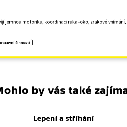
víjí jemnou motoriku, koordinaci ruka–oko, zrakové vnímání,
pracovní činnosti
ohlo by vás také zajím
Lepení a stříhání