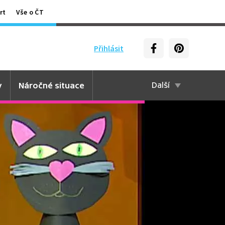
rt
Vše o ČT
Přihlásit
y
Náročné situace
Další