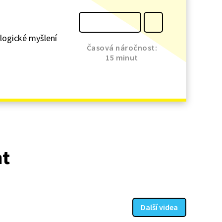
 logické myšlení
Časová náročnost:
15 minut
at
Další videa