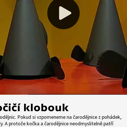
očičí klobouk
rodějnic. Pokud si vzpomeneme na čarodějnice z pohádek,
ády. A protože kočka a čarodějnice neodmyslitelně patří