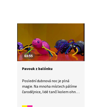
minut.
03:55
Pavouk z balónku
Poslední dubnová noc je plná
magie. Na mnoha místech pálíme
čarodějnice, lidé tančí kolem ohně,
zpívají, opékají si špekáčky
a někteří se dokonce za čarodějnice