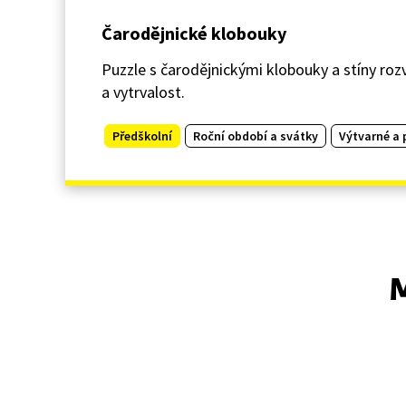
Čarodějnické klobouky
Puzzle s čarodějnickými klobouky a stíny roz
a vytrvalost.
Předškolní
Roční období a svátky
Výtvarné a 
M