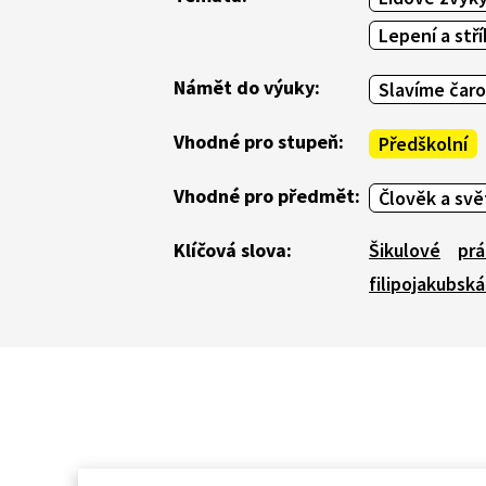
Lepení a stří
Námět do výuky:
Slavíme čaro
Vhodné pro stupeň:
Předškolní
Vhodné pro předmět:
Člověk a svě
Klíčová slova:
Šikulové
prá
filipojakubsk