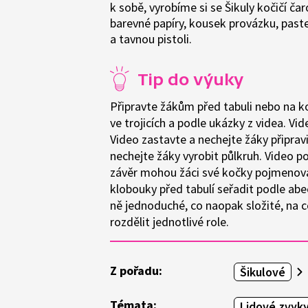
k sobě, vyrobíme si se Šikuly kočičí č
barevné papíry, kousek provázku, pastel
a tavnou pistoli.
Tip do výuky
Připravte žákům před tabuli nebo na k
ve trojicích a podle ukázky z videa. Vi
Video zastavte a nechejte žáky připrav
nechejte žáky vyrobit půlkruh. Video p
závěr mohou žáci své kočky pojmenovat
klobouky před tabulí seřadit podle ab
ně jednoduché, co naopak složité, na co 
rozdělit jednotlivé role.
Z pořadu:
Šikulové
Témata:
Lidové zvyky