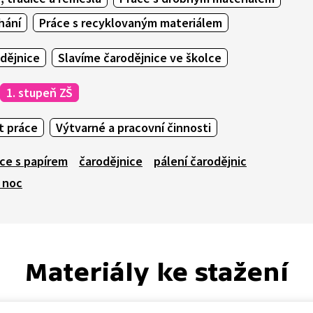
hání
Práce s recyklovaným materiálem
dějnice
Slavíme čarodějnice ve školce
1. stupeň ZŠ
t práce
Výtvarné a pracovní činnosti
ce s papírem
čarodějnice
pálení čarodějnic
á noc
Materiály ke stažení