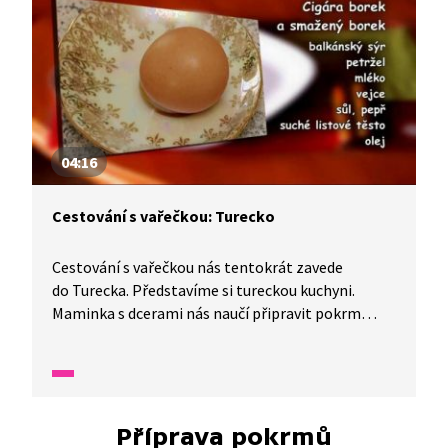
04:16
Cestování s vařečkou: Turecko
Cestování s vařečkou nás tentokrát zavede
do Turecka. Představíme si tureckou kuchyni.
Maminka s dcerami nás naučí připravit pokrm
smažený borek, zatímco tatínek se synem typická
cigára borek. Snídaně patří v Turecku mezi
důležité momenty.
Příprava pokrmů