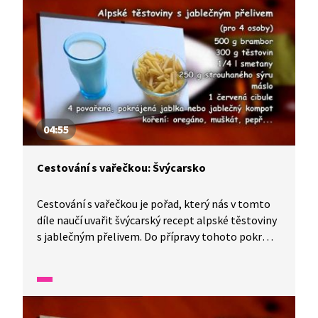
04:55
Cestování s vařečkou: Švýcarsko
Cestování s vařečkou je pořad, který nás v tomto
díle naučí uvařit švýcarský recept alpské těstoviny
s jablečným přelivem. Do přípravy tohoto pokrmu
se zapojí celá rodina a děti nám řeknou, kde všude
tato rodina žila.