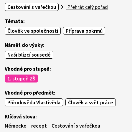
Cestování s vařečkou
Přehrát celý pořad
Témata:
Člověk ve společnosti
Příprava pokrmů
Námět do výuky:
Naši blízcí sousedé
Vhodné pro stupeň:
1. stupeň ZŠ
Vhodné pro předmět:
Přírodověda Vlastivěda
Člověk a svět práce
Klíčová slova:
Německo
recept
Cestování s vařečkou