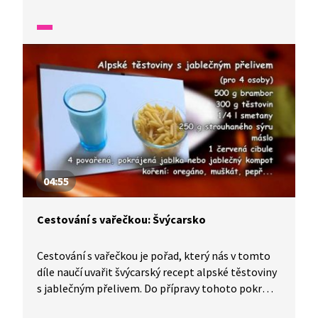
Do přípravy tohoto pokrmu se zapojí celá rodina
při příležitosti svátku jara. Uvidíme také
netradičně prostřený stůl, na kterém toho
nakonec bude spousta k hodování.
04:55
Cestování s vařečkou: Švýcarsko
Cestování s vařečkou je pořad, který nás v tomto
díle naučí uvařit švýcarský recept alpské těstoviny
s jablečným přelivem. Do přípravy tohoto pokrmu
se zapojí celá rodina a děti nám řeknou, kde všude