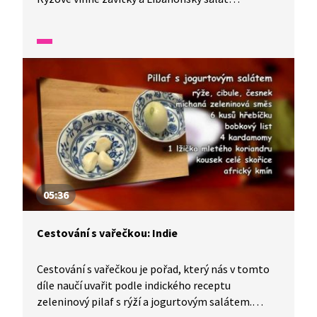
s citrónem. Do přípravy tohoto pokrmu se zapojí
celá rodina a na závěr připraví maminka
překvapení.
05:36
Cestování s vařečkou: Indie
Cestování s vařečkou je pořad, který nás v tomto
díle naučí uvařit podle indického receptu
zeleninový pilaf s rýží a jogurtovým salátem.