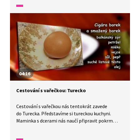
tato rodina žila.
04:16
Cestování s vařečkou: Turecko
Cestování s vařečkou nás tentokrát zavede
do Turecka. Představíme si tureckou kuchyni.
Maminka s dcerami nás naučí připravit pokrm
smažený borek, zatímco tatínek se synem typická
cigára borek. Snídaně patří v Turecku mezi