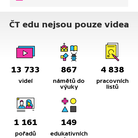
důležité momenty.
ČT edu nejsou pouze videa
13 733
867
4 838
videí
námětů do
pracovních
výuky
listů
1 161
149
pořadů
edukativních