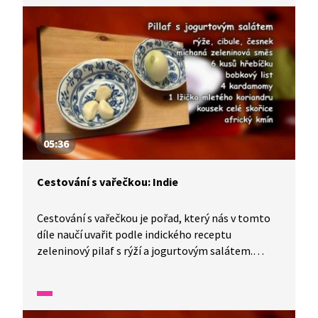
05:36
Cestování s vařečkou: Indie
Cestování s vařečkou je pořad, který nás v tomto
díle naučí uvařit podle indického receptu
zeleninový pilaf s rýží a jogurtovým salátem.
Do přípravy tohoto pokrmu se zapojí celá rodina
při příležitosti svátku jara. Uvidíme také
netradičně prostřený stůl, na kterém toho
nakonec bude spousta k hodování.