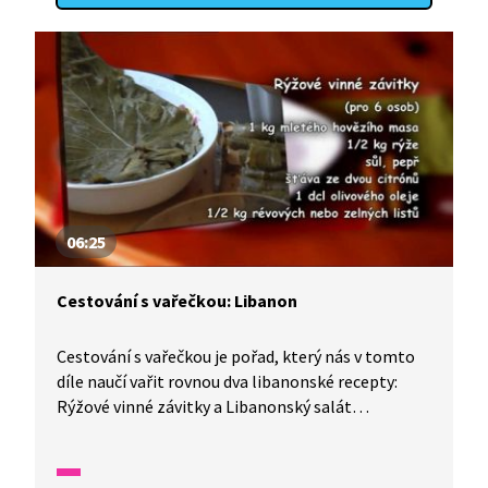
06:25
Cestování s vařečkou: Libanon
Cestování s vařečkou je pořad, který nás v tomto
díle naučí vařit rovnou dva libanonské recepty:
Rýžové vinné závitky a Libanonský salát
s citrónem. Do přípravy tohoto pokrmu se zapojí
celá rodina a na závěr připraví maminka
překvapení.