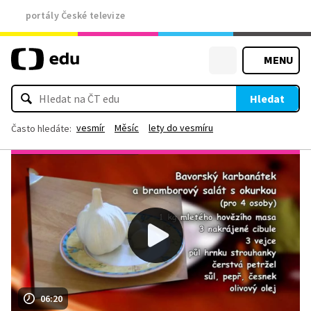
portály České televize
MENU
Hledat
vesmír
Měsíc
lety do vesmíru
Často hledáte:
06:20