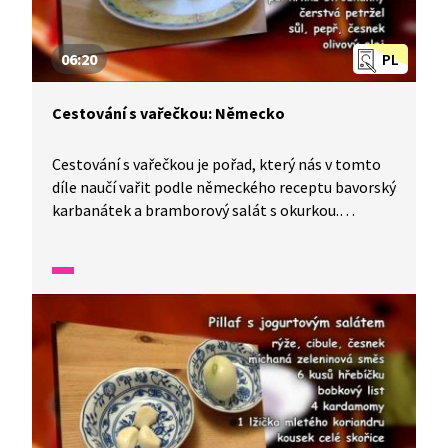
06:20
PL
Cestování s vařečkou: Německo
Cestování s vařečkou je pořad, který nás v tomto
díle naučí vařit podle německého receptu bavorský
karbanátek a bramborový salát s okurkou.
Do přípravy tohoto pokrmu se zapojí celá rodina
včetně německého tatínka.