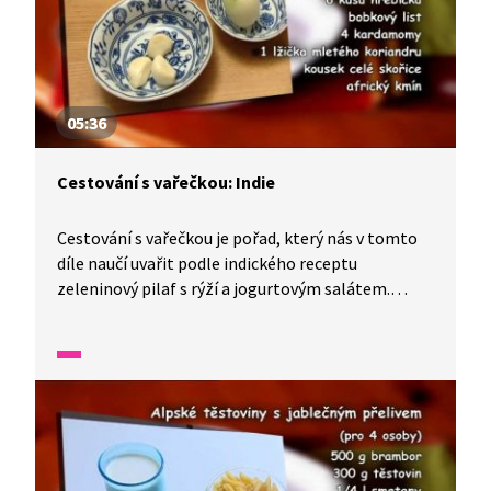
05:36
Cestování s vařečkou: Indie
Cestování s vařečkou je pořad, který nás v tomto
díle naučí uvařit podle indického receptu
zeleninový pilaf s rýží a jogurtovým salátem.
Do přípravy tohoto pokrmu se zapojí celá rodina
při příležitosti svátku jara. Uvidíme také
netradičně prostřený stůl, na kterém toho
nakonec bude spousta k hodování.