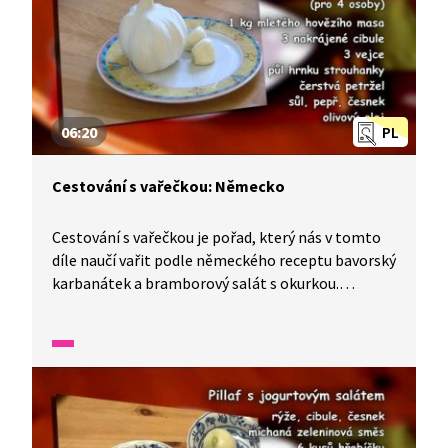
06:20
PL
Cestování s vařečkou: Německo
Cestování s vařečkou je pořad, který nás v tomto
díle naučí vařit podle německého receptu bavorský
karbanátek a bramborový salát s okurkou.
Do přípravy tohoto pokrmu se zapojí celá rodina
včetně německého tatínka.