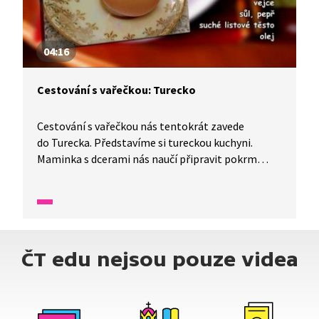
04:16
Cestování s vařečkou: Turecko
Cestování s vařečkou nás tentokrát zavede
do Turecka. Představíme si tureckou kuchyni.
Maminka s dcerami nás naučí připravit pokrm
smažený borek, zatímco tatínek se synem typická
cigára borek. Snídaně patří v Turecku mezi
důležité momenty.
ČT edu nejsou pouze videa