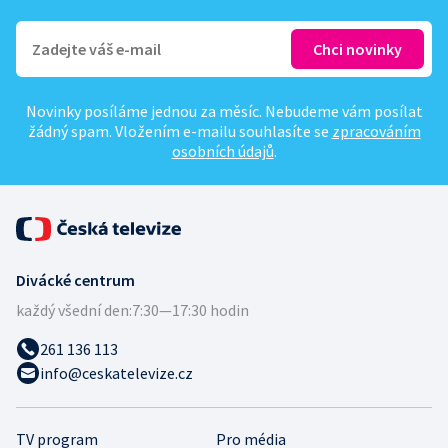
Novinky posíláme jednou za měsíc. Nebudeme vám posílat
žádný spam. Vložením e-mailu souhlasíte se
zpracováním
osobních údajů
.