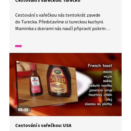
Cestování s vařečkou: Turecko
Cestování s vařečkou nás tentokrát zavede
do Turecka. Představíme si tureckou kuchyni.
Maminka s dcerami nás naučí připravit pokrm
smažený borek, zatímco tatínek se synem typická
cigára borek. Snídaně patří v Turecku mezi
důležité momenty.
05:35
Cestování s vařečkou: USA