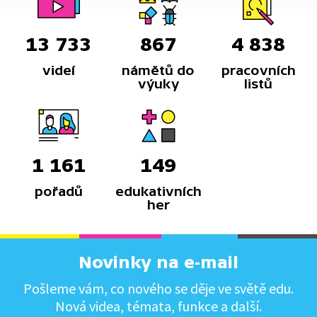
13 733
867
4 838
videí
námětů do
pracovních
výuky
listů
1 161
149
pořadů
edukativních
her
Novinky na e-mail
Pošleme vám, co nového se děje ve světě edu.
Nová videa, témata, funkce a další.