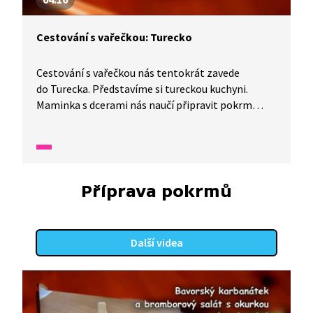
Cestování s vařečkou: Turecko
Cestování s vařečkou nás tentokrát zavede
do Turecka. Představíme si tureckou kuchyni.
Maminka s dcerami nás naučí připravit pokrm
smažený borek, zatímco tatínek se synem typická
cigára borek. Snídaně patří v Turecku mezi
důležité momenty.
Příprava pokrmů
Další videa