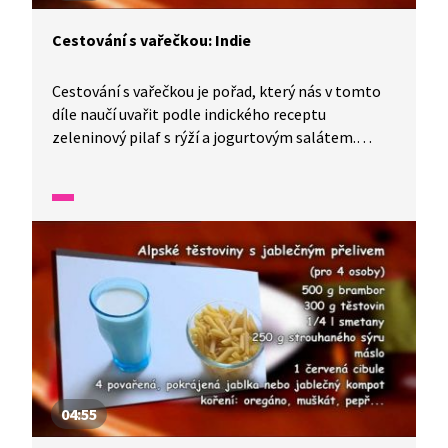
Cestování s vařečkou: Indie
Cestování s vařečkou je pořad, který nás v tomto
díle naučí uvařit podle indického receptu
zeleninový pilaf s rýží a jogurtovým salátem.
Do přípravy tohoto pokrmu se zapojí celá rodina
při příležitosti svátku jara. Uvidíme také
netradičně prostřený stůl, na kterém toho
nakonec bude spousta k hodování.
04:55