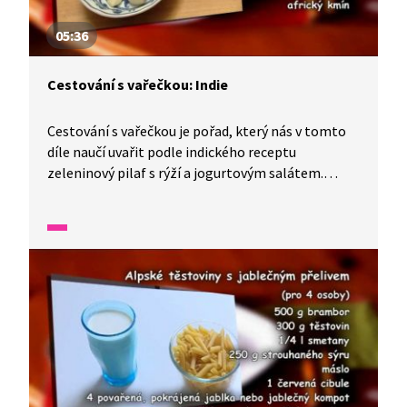
05:36
Cestování s vařečkou: Indie
Cestování s vařečkou je pořad, který nás v tomto
díle naučí uvařit podle indického receptu
zeleninový pilaf s rýží a jogurtovým salátem.
Do přípravy tohoto pokrmu se zapojí celá rodina
při příležitosti svátku jara. Uvidíme také
netradičně prostřený stůl, na kterém toho
nakonec bude spousta k hodování.