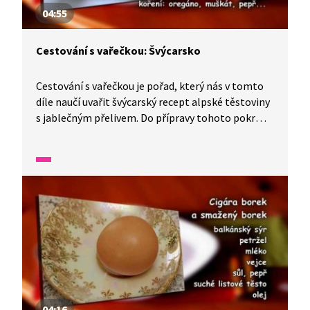
04:55
Cestování s vařečkou: Švýcarsko
Cestování s vařečkou je pořad, který nás v tomto
díle naučí uvařit švýcarský recept alpské těstoviny
s jablečným přelivem. Do přípravy tohoto pokrmu
se zapojí celá rodina a děti nám řeknou, kde všude
tato rodina žila.
04:16