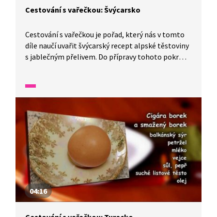
Cestování s vařečkou: Švýcarsko
Cestování s vařečkou je pořad, který nás v tomto
díle naučí uvařit švýcarský recept alpské těstoviny
s jablečným přelivem. Do přípravy tohoto pokrmu
se zapojí celá rodina a děti nám řeknou, kde všude
tato rodina žila.
04:16