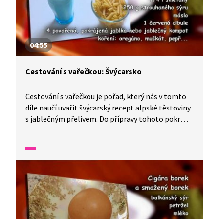
04:55
Cestování s vařečkou: Švýcarsko
Cestování s vařečkou je pořad, který nás v tomto
díle naučí uvařit švýcarský recept alpské těstoviny
s jablečným přelivem. Do přípravy tohoto pokrmu
se zapojí celá rodina a děti nám řeknou, kde všude
tato rodina žila.