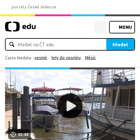
portály České televize
MENU
Hledat
vesmír
lety do vesmíru
Měsíc
Často hledáte:
01:44