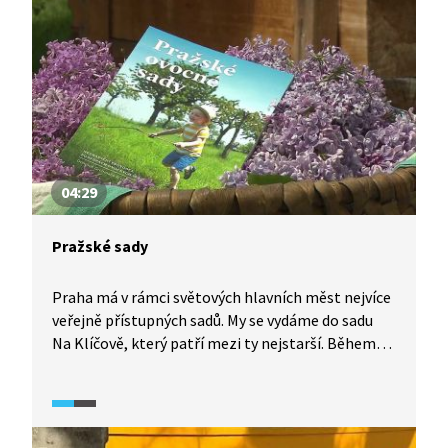
Buďánka pro Prahu – ostrov ve městě, díky
kterému by se z Buďánek měl stát veřejný
komunitní prostor kombinující kulturní,
společenské i vzdělávací aktivity s ekologickým
a udržitelným přístupem doplněný o bydlení.
04:29
Pražské sady
Praha má v rámci světových hlavních měst nejvíce
veřejně přístupných sadů. My se vydáme do sadu
Na Klíčově, který patří mezi ty nejstarší. Během
roku se v něm koná několik akcí. V době reportáže
zrovna probíhá výroba květové vody z růže
a šeříku. Nejvýznamnější ze všech akcí je
Jablkobraní, při kterém si mohou zájemci jablka