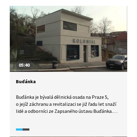
05:40
Buďánka
Buďánka je bývalá dělnická osada na Praze 5,
o jejíž záchranu a revitalizaci se již řadu let snaží
lidé a odborníci ze Zapsaného ústavu Buďánka.
Do sdružení jsou zapojeni architekti, sociologové,
urbanisté, ekonomové, právníci i filantropové.
Na základě jejich spolupráce vznikl projekt