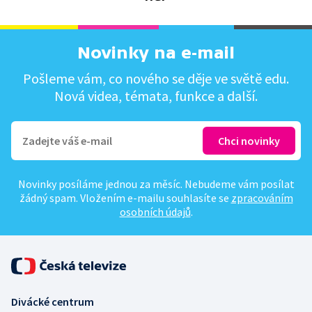
Novinky na e-mail
Pošleme vám, co nového se děje ve světě edu.
Nová videa, témata, funkce a další.
Novinky posíláme jednou za měsíc. Nebudeme vám posílat
žádný spam. Vložením e-mailu souhlasíte se
zpracováním
osobních údajů
.