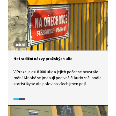
nejen natrhat, ale také z nich nechat vyrobit mošt
nebo je usušit.
04:28
Netradiční názvy pražských ulic
V Praze je asi 8 000 ulic a jejich počet se neustále
mění. Mnohé se jmenují podivně či kuriózně, podle
statistiky se ale polovina všech jmen pojí
s polohou nebo významnými osobnostmi. A co ty
ostatní?