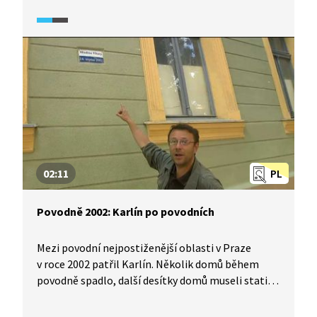
ostatní?
02:11
PL
Povodně 2002: Karlín po povodních
Mezi povodní nejpostiženější oblasti v Praze
v roce 2002 patřil Karlín. Několik domů během
povodně spadlo, další desítky domů museli statici
zbourat. Lidé se báli, že se Karlín zcela vylidní.
To se ale nestalo. Povodeň Karlínu paradoxně