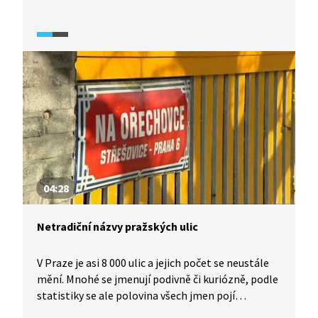
Do sdružení jsou zapojeni architekti, sociologové,
urbanisté, ekonomové, právníci i filantropové.
Na základě jejich spolupráce vznikl projekt
Buďánka pro Prahu – ostrov ve městě, díky
kterému by se z Buďánek měl stát veřejný
komunitní prostor kombinující kulturní,
společenské i vzdělávací aktivity s ekologickým
a udržitelným přístupem doplněný o bydlení.
04:28
Netradiční názvy pražských ulic
V Praze je asi 8 000 ulic a jejich počet se neustále
mění. Mnohé se jmenují podivně či kuriózně, podle
statistiky se ale polovina všech jmen pojí
s polohou nebo významnými osobnostmi. A co ty