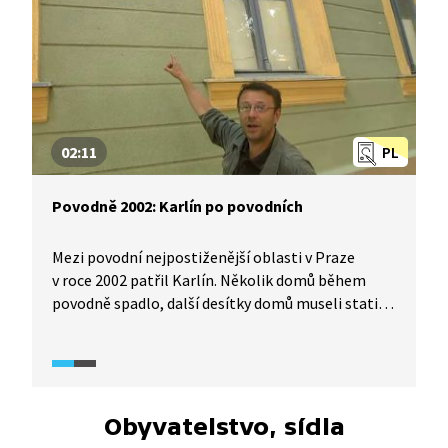
02:11
PL
Povodně 2002: Karlín po povodních
Mezi povodní nejpostiženější oblasti v Praze
v roce 2002 patřil Karlín. Několik domů během
povodně spadlo, další desítky domů museli statici
zbourat. Lidé se báli, že se Karlín zcela vylidní.
To se ale nestalo. Povodeň Karlínu paradoxně
prospěla. Karlín se po povodních proměnil
v moderní rezidenční čtvrť, která je vyhledávaná
nejen pro bydlení, ale i pro podnikatele.
Obyvatelstvo, sídla