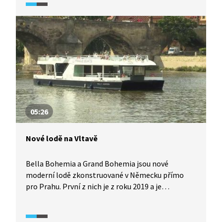
prospěla. Karlín se po povodních proměnil
v moderní rezidenční čtvrť, která je vyhledávaná
nejen pro bydlení, ale i pro podnikatele.
05:26
Nové lodě na Vltavě
Bella Bohemia a Grand Bohemia jsou nové
moderní lodě zkonstruované v Německu přímo
pro Prahu. První z nich je z roku 2019 a je
to pětadvacetimetrový elektrický katamarán.
Grand Bohemia je o rok starší a je nejnovější
z plavidel na klasický naftový pohon. Jedná se