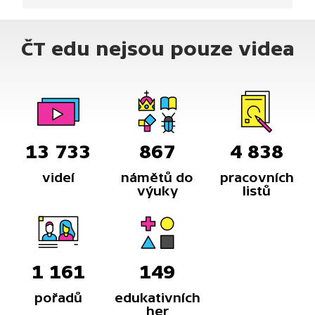
o jednu z největších pražských lodí, na délku měří
74 metrů a pojme až 550 pasažérů.
ČT edu nejsou pouze videa
13 733
867
4 838
videí
námětů do
pracovních
výuky
listů
1 161
149
pořadů
edukativních
her