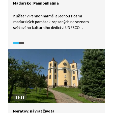
Maďarsko: Pannonhalma
Klášter v Pannonhalmě je jednou z osmi
maďarských památek zapsaných na seznam
světového kulturního dědictví UNESCO.
Na seznam bylo toto místo přidáno v roce 1996,
tedy 1000 let po svém založení. Pannonhalmské
opatství mělo v maďarské historii velký význam
a má i zajímavou spojitost s dějinami českých
zemí.
19:11
Neratov: návrat života