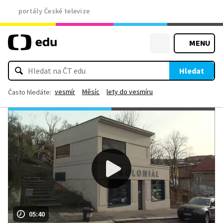
portály České televize
MENU
Hledat
vesmír
Měsíc
lety do vesmíru
Často hledáte:
05:40