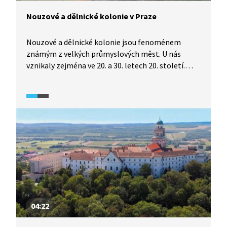
Nouzové a dělnické kolonie v Praze
Nouzové a dělnické kolonie jsou fenoménem
známým z velkých průmyslových měst. U nás
vznikaly zejména ve 20. a 30. letech 20. století.
V posledních desetiletích řada z nich zmizela.
Zbylé jsou dnes využívané jako zahrádkářské
kolonie, jiné jsou trvale obývané dodnes.
04:22