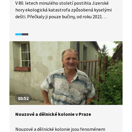
V 80. letech minulého století postihla Jizerské
hory ekologická katastrofa způsobená kyselými
dešti. Přečkaly ji pouze bučiny, od roku 2021
zapsané na seznam přírodních památek UNESCO.
Prohlédneme si horu Jizeru, 2. nejvyšší bod české
strany hor, ze které je krásný výhled. Dále se
podíváme na rozsáhlá rašeliniště zapsaná
v seznamu Ramsarské úmluvy a uvidíme
i vodopády.
03:52
Nouzové a dělnické kolonie v Praze
Nouzové a dělnické kolonie jsou fenoménem