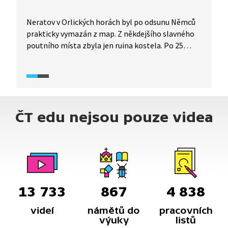
Neratov v Orlických horách byl po odsunu Němců
prakticky vymazán z map. Z někdejšího slavného
poutního místa zbyla jen ruina kostela. Po 25
letech činnosti Sdružení Neratov však vesnice
tepe životem. Místní chráněné dílny umožňují
lidem s postižením vést smysluplný život,
součástí komunity je i obchod, speciální škola,
pivovar, nebo opravený kostel s prosklenou
ČT edu nejsou pouze videa
střechou.
13 733
867
4 838
videí
námětů do
pracovních
výuky
listů