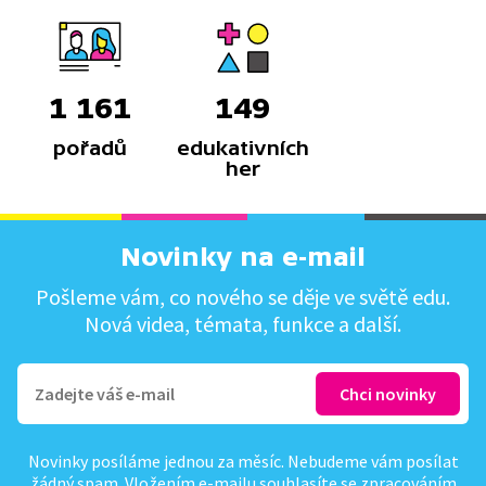
1 161
149
pořadů
edukativních
her
Novinky na e-mail
Pošleme vám, co nového se děje ve světě edu.
Nová videa, témata, funkce a další.
Novinky posíláme jednou za měsíc. Nebudeme vám posílat
žádný spam. Vložením e-mailu souhlasíte se
zpracováním