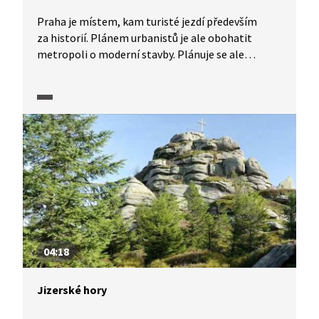
Praha je místem, kam turisté jezdí především
za historií. Plánem urbanistů je ale obohatit
metropoli o moderní stavby. Plánuje se ale
i výstavba nových bytových čtvrtí, nový most
a revitalizace vybraných lokalit. Podívejte se, co
nového metropole a její Institut plánování
a rozvoje chystá.
04:18
Jizerské hory