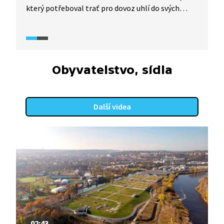
který potřeboval trať pro dovoz uhlí do svých
továren. Tato dopravní cesta musela překonat
značný výškový rozdíl, proto byla vedena
v širokých obloucích po úbočí kopců. Provoz byl
zahájen roku 1902. Později byla trať
zdokonalována, významné bylo její doplnění
Obyvatelstvo, sídla
o ozubnicové výhybky.
Další videa
02:43