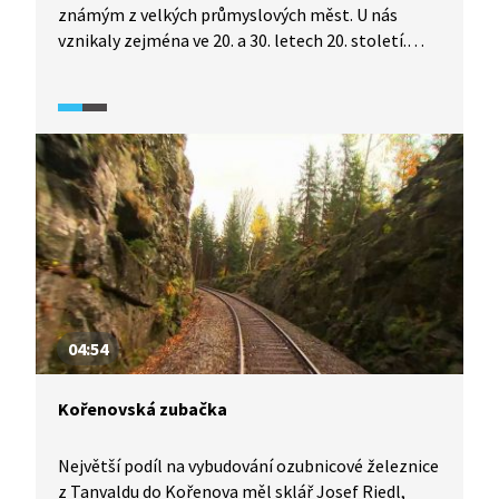
známým z velkých průmyslových měst. U nás
vznikaly zejména ve 20. a 30. letech 20. století.
V posledních desetiletích řada z nich zmizela.
Zbylé jsou dnes využívané jako zahrádkářské
kolonie, jiné jsou trvale obývané dodnes.
04:54
Kořenovská zubačka
Největší podíl na vybudování ozubnicové železnice
z Tanvaldu do Kořenova měl sklář Josef Riedl,