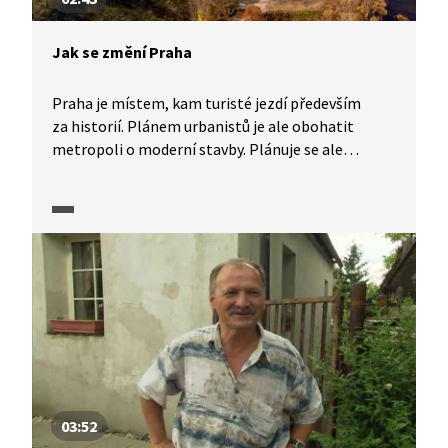
Jak se změní Praha
Praha je místem, kam turisté jezdí především
za historií. Plánem urbanistů je ale obohatit
metropoli o moderní stavby. Plánuje se ale
i výstavba nových bytových čtvrtí, nový most
a revitalizace vybraných lokalit. Podívejte se, co
nového metropole a její Institut plánování
a rozvoje chystá.
03:52