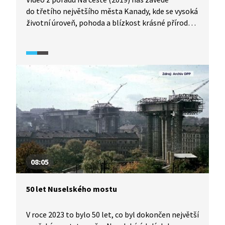
do třetího největšího města Kanady, kde se vysoká
životní úroveň, pohoda a blízkost krásné přírody
střídá s drsným prostředím drogově závislých a lidí
bez domova na jedné z hlavních tříd nedaleko
olympijské vesnice.
08:05
50 let Nuselského mostu
V roce 2023 to bylo 50 let, co byl dokončen největší