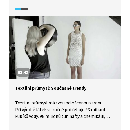
z černého uhlí, které se tu těží. Proces výroby
železa ve vysoké peci je z velké části řízený
počítačem a trvá přibližně osm hodin.
03:42
Textilní průmysl: Současné trendy
Textilní průmysl má svou odvrácenou stranu.
Při výrobě látek se ročně potřebuje 93 miliard
kubíků vody, 98 milionů tun nafty a chemikálií,
celkem za 21 miliard USD. Oděvní průmysl se také
podílí na průmyslovém znečištění vody