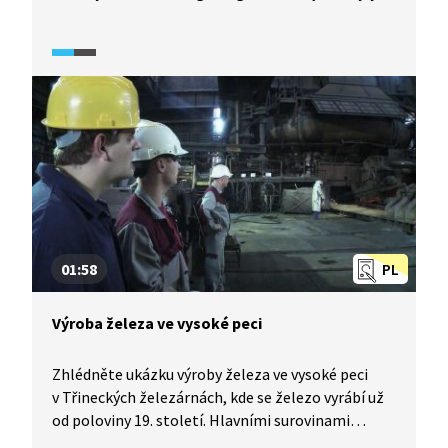
hlavní úkoly patří detailní popis geologické stavby
Česka. Geologická služba se věnuje i znečištění
životního prostředí nebo třeba paleontologii.
01:58
PL
Výroba železa ve vysoké peci
Zhlédněte ukázku výroby železa ve vysoké peci
v Třineckých železárnách, kde se železo vyrábí už
od poloviny 19. století. Hlavními surovinami
k výrobě surového železa jsou železná ruda a koks