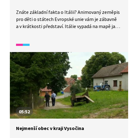
Znáte základní fakta o Itálii? Animovaný zeměpis
pro děti o státech Evropské unie vám je zábavně
a v krátkosti představí. Itálie vypadá na mapě jako
vysoká bota obklopená mořem. Italové se v létě
koupou a v zimě lyžují ve vysokých horách. Jestli
máte rádi pizzu a těstoviny, bude se vám tu líbit.
V Itálii je hodně kostelů a bazilik a spousty dalších
zajímavých staveb. Benátky jsou slavné turistické
lákadlo, město celé postavené na vodě, kde místo
aut jezdí gondoly.
05:52
Nejmenší obec v kraji Vysočina