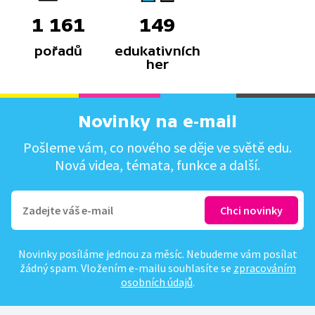
1 161
149
pořadů
edukativních
her
Novinky na e-mail
Pošleme vám, co nového se děje ve světě edu.
Nová videa, témata, funkce a další.
Novinky posíláme jednou za měsíc. Nebudeme vám posílat
žádný spam. Vložením e-mailu souhlasíte se
zpracováním
osobních údajů
.