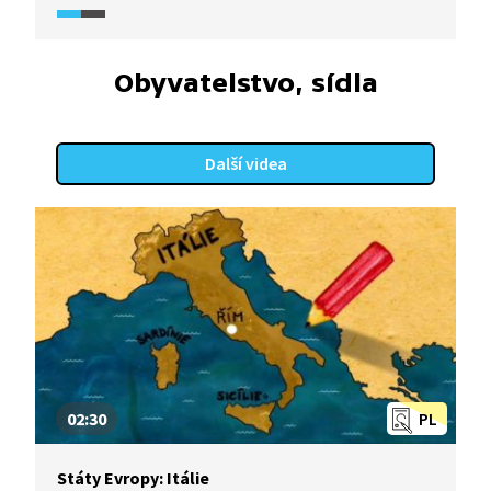
a produkuje značné množství mikroplastů.
Z těchto důvodů se stále častěji skloňuje pojem
„slow fashion". Jaké další trendy jsou na obzoru?
Obyvatelstvo, sídla
Další videa
02:30
PL
Státy Evropy: Itálie