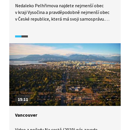
Nedaleko Pelhřimova najdete nejmenší obec
v kraji Vysočina a pravděpodobně nejmenší obec
v České republice, která má svoji samosprávu.
Obec se jmenuje Vysoká Lhota. Mají tam starostu,
zastupitele a mají tam i své starosti. Co obnáší
starost o obec o 15 obyvatelích?
15:11
Vancouver
Video z pořadu Na cestě (2019) nás zavede