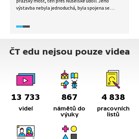
pražský most, ten přes Nuselské údolí. Jeho
výstavba nebyla jednoduchá, byla spojena se
spoustou problémů včetně vysoké hmotnosti
sovětských vlaků metra, které konstrukci
neúměrně zatěžovaly. Podívejte se na genezi,
která vedla k jeho dnes již ikonické podobě.
ČT edu nejsou pouze videa
13 733
867
4 838
videí
námětů do
pracovních
výuky
listů