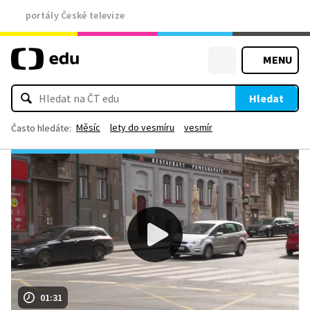
portály České televize
MENU
Hledat
Měsíc
lety do vesmíru
vesmír
Často hledáte:
01:31