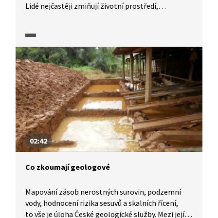
Lidé nejčastěji zmiňují životní prostředí,
znečištění ovzduší, přelidnění, globální
oteplování, zacházení s pitnou vodou a třídění
odpadů.
02:42
Co zkoumají geologové
Mapování zásob nerostných surovin, podzemní
vody, hodnocení rizika sesuvů a skalních řícení,
to vše je úloha České geologické služby. Mezi její