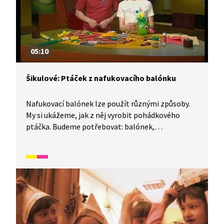
05:10
Šikulové: Ptáček z nafukovacího balónku
Nafukovací balónek lze použít různými způsoby.
My si ukážeme, jak z něj vyrobit pohádkového
ptáčka. Budeme potřebovat: balónek,
oboustrannou lepicí pásku, barevné papíry, nůžky,
tužku, krepový papír, fix, pohyblivá očička,
provázek a v neposlední řadě i šikovné ruce. Máte
je? Tak pojďme na to!