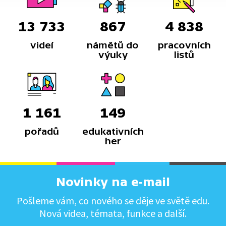
13 733
867
4 838
videí
námětů do
pracovních
výuky
listů
1 161
149
pořadů
edukativních
her
Novinky na e-mail
Pošleme vám, co nového se děje ve světě edu.
Nová videa, témata, funkce a další.