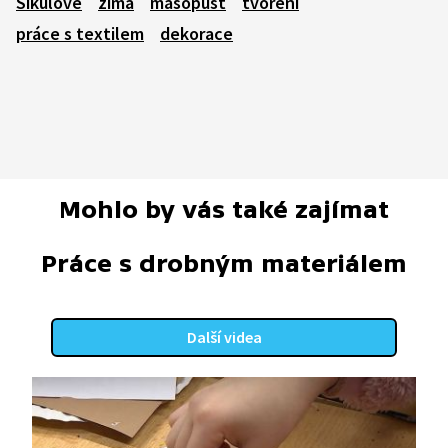
Šikulové
zima
masopust
tvoření
práce s textilem
dekorace
Mohlo by vás také zajímat
Práce s drobným materiálem
Další videa