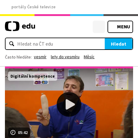
portály České televize
MENU
Hledat
vesmír
lety do vesmíru
Měsíc
Často hledáte:
Digitální kompetence
05:42