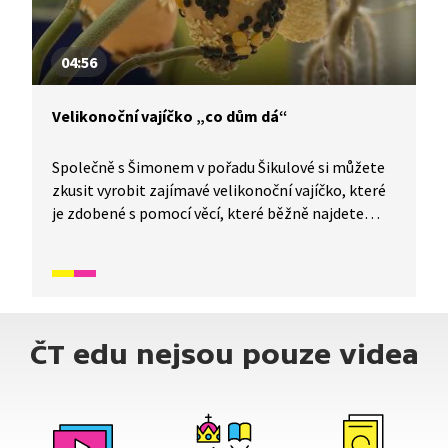
04:56
Velikonoční vajíčko „co dům dá“
Společně s Šimonem v pořadu Šikulové si můžete
zkusit vyrobit zajímavé velikonoční vajíčko, které
je zdobené s pomocí věcí, které běžně najdete
v každé kuchyni. Nůžky, provázek, drátek, koření,
vločky, vyfouknutá vejce, semínka, luštěniny,
štětec a disperzní lepidlo. Tak pojďte tvořit
s námi!
ČT edu nejsou pouze videa