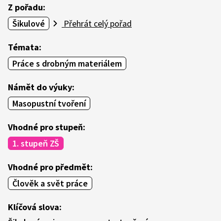
Z pořadu:
Šikulové
Přehrát celý pořad
Témata:
Práce s drobným materiálem
Námět do výuky:
Masopustní tvoření
Vhodné pro stupeň:
1. stupeň ZŠ
Vhodné pro předmět:
Člověk a svět práce
Klíčová slova: