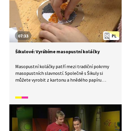
07:33
PL
Šikulové: Vyrábíme masopustní koláčky
Masopustní koláčky patří mezi tradiční pokrmy
masopustních slavností. Společně s Šikuly si
můžete vyrobit z kartonu a hnědého papíru
koláčky, které posypete mákem, rýží a čočkou. Sice
se nedají jíst, ale parády nadělají dost. Budete
k tomu potřebovat: papírové talířky, šablonu,
tužku, disperzní lepidlo, rýži, čočku, mák, nůžky,
hnědý a bílý papír a štětec.