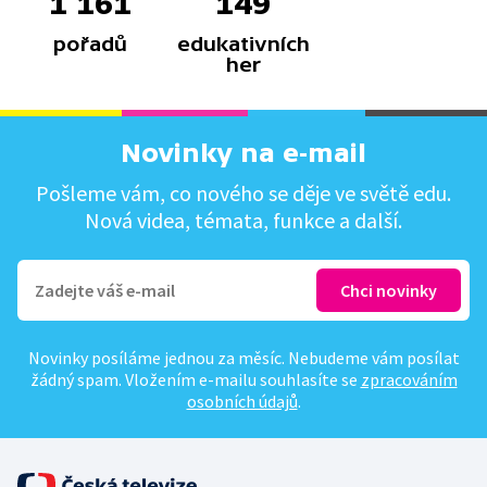
1 161
149
pořadů
edukativních
her
Novinky na e-mail
Pošleme vám, co nového se děje ve světě edu.
Nová videa, témata, funkce a další.
Novinky posíláme jednou za měsíc. Nebudeme vám posílat
žádný spam. Vložením e-mailu souhlasíte se
zpracováním
osobních údajů
.