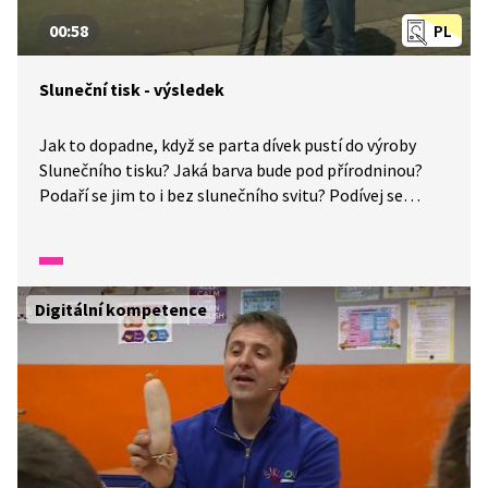
00:58
PL
Sluneční tisk - výsledek
Jak to dopadne, když se parta dívek pustí do výroby
Slunečního tisku? Jaká barva bude pod přírodninou?
Podaří se jim to i bez slunečního svitu? Podívej se
na výsledek, možná tě inspiruje k výrobě vlastního
plátýnka. No není to krása.
Digitální kompetence