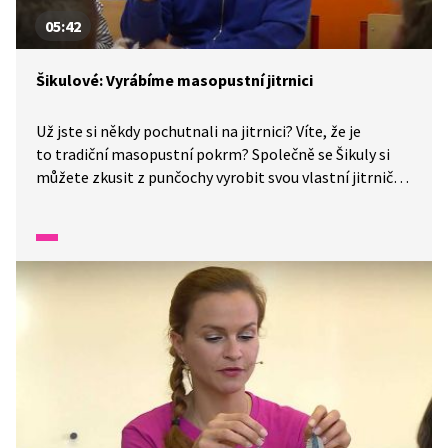
05:42
Šikulové: Vyrábíme masopustní jitrnici
Už jste si někdy pochutnali na jitrnici? Víte, že je
to tradiční masopustní pokrm? Společně se Šikuly si
můžete zkusit z punčochy vyrobit svou vlastní jitrničku.
Budete k tomu potřebovat: starou silonovou
punčochu, vatu, nebo náplň do polštářů, provázek,
nůžky, špejle.