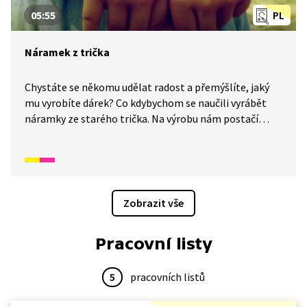
05:55
PL
Náramek z trička
Chystáte se někomu udělat radost a přemýšlíte, jaký
mu vyrobíte dárek? Co kdybychom se naučili vyrábět
náramky ze starého trička. Na výrobu nám postačí
pouze staré tričko, nůžky a lepidlo. Udělejme radost
tatínkovi nebo třeba kamarádovi krásným pleteným
náramkem.
Zobrazit vše
Pracovní listy
5
pracovních listů