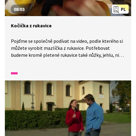
08:03
PL
Kočička z rukavice
Pojďme se společně podívat na video, podle kterého si
můžete vyrobit mazlíčka z rukavice. Potřebovat
budeme kromě pletené rukavice také nůžky, jehlu, nit,
knoflíky, ze kterých budou oči nebo čumáček, duté
vlákno na výplň kočičky a třeba mašličku jako ozdobu
kolem kočičího krku. Výroba není složitá a výsledek je
moc pěkný.