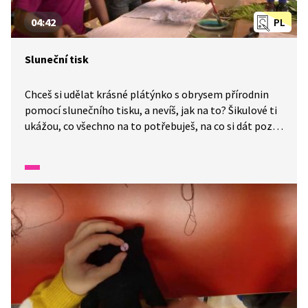
04:42
PL
Sluneční tisk
Chceš si udělat krásné plátýnko s obrysem přírodnin
pomocí slunečního tisku, a nevíš, jak na to? Šikulové ti
ukážou, co všechno na to potřebuješ, na co si dát pozor
i jak postupovat krok za krokem. Aktivita není náročná,
jistě ji zvládneš i ty. Potřebovat budeš plátýnko, kyblík
s vodou nebo rozprašovač, akrylové barvy, štětce,
přírodniny dle vlastního výběru a kamínky na jejich
zatížení. A pak už jen to sluníčko.