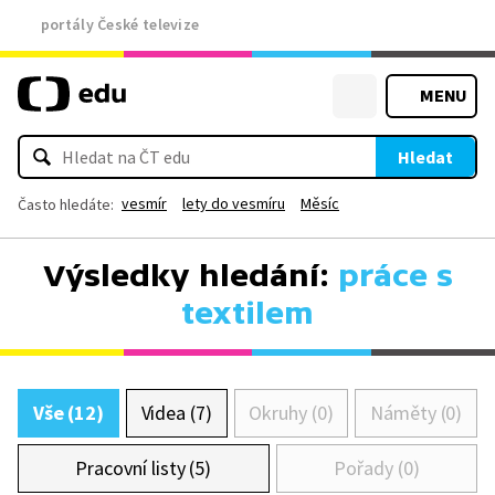
portály České televize
MENU
Hledat
vesmír
lety do vesmíru
Měsíc
Často hledáte:
Výsledky hledání:
práce s
textilem
Vše (12)
Videa (7)
Okruhy (0)
Náměty (0)
Pracovní listy (5)
Pořady (0)