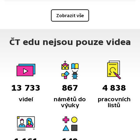
Zobrazit vše
ČT edu nejsou pouze videa
13 733
867
4 838
videí
námětů do
pracovních
výuky
listů