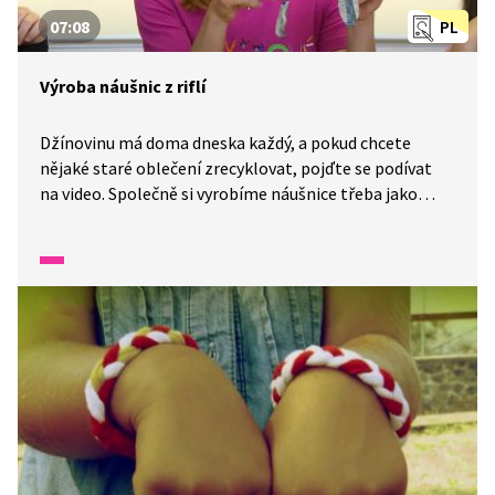
07:08
PL
Výroba náušnic z riflí
Džínovinu má doma dneska každý, a pokud chcete
nějaké staré oblečení zrecyklovat, pojďte se podívat
na video. Společně si vyrobíme náušnice třeba jako
dárek pro někoho blízkého. Potřebovat budeme staré
rifle, nůžky, nit, dva kroužky, dva háčky na náušnice
a jehlu. Výroba je trochu zdlouhavější. Určitě ale stojí
za to, a to nejen proto, že si při ní procvičíte trpělivost,
ale hlavně pro ten výsledek.