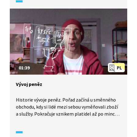
zůstatek. Každý majitel i disponent účtu obdrží
platební kartu.
01:39
PL
Vývoj peněz
Historie vývoje peněz. Pořad začíná u směnného
obchodu, kdy si lidé mezi sebou vyměňovali zboží
a služby. Pokračuje vznikem platidel až po mince
a bankovky. Na závěr popisuje moderní platební
systémy – platební kartu nebo platbu přes
internet.