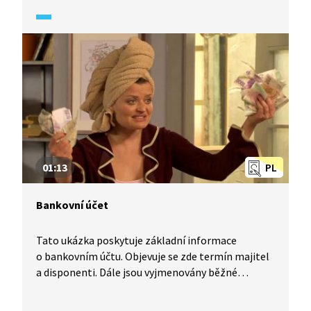
01:13
PL
Bankovní účet
Tato ukázka poskytuje základní informace
o bankovním účtu. Objevuje se zde termín majitel
a disponenti. Dále jsou vyjmenovány běžné
operace v bankovním účtu: že je možné peníze
vkládat, vybírat, provádět transakce a kontrolovat