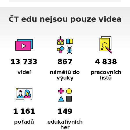
ČT edu nejsou pouze videa
13 733
867
4 838
videí
námětů do
pracovních
výuky
listů
1 161
149
pořadů
edukativních
her