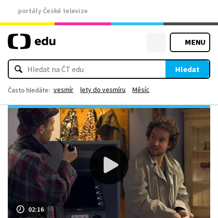
portály České televize
MENU
Hledat
vesmír
lety do vesmíru
Měsíc
Často hledáte:
02:16