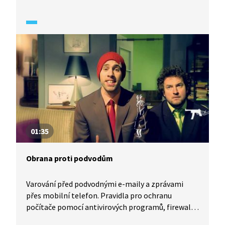
o číslo bankovního účtu a přístupové údaje. Ukázky
obrany proti phishingu, jakou je např. antivirový
systém v počítači, který je nutné průběžně
aktualizovat.
01:35
Obrana proti podvodům
Varování před podvodnými e-maily a zprávami
přes mobilní telefon. Pravidla pro ochranu
počítače pomocí antivirových programů, firewallů
a význam jejich pravidelné aktualizace.