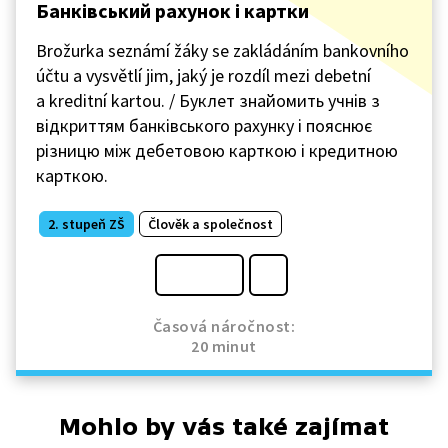
Банківський рахунoк і картки
Brožurka seznámí žáky se zakládáním bankovního
účtu a vysvětlí jim, jaký je rozdíl mezi debetní
a kreditní kartou. / Буклет знайомить учнів з
відкриттям банківського рахунку і пояснює
різницю між дебетовою карткою і кредитною
карткою.
2. stupeň ZŠ
Člověk a společnost
Časová náročnost:
20 minut
Mohlo by vás také zajímat