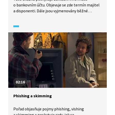
o bankovním účtu. Objevuje se zde termín majitel
a disponenti. Dále jsou vyjmenovány běžné
operace v bankovním účtu: že je možné peníze
vkládat, vybírat, provádět transakce a kontrolovat
zůstatek. Každý majitel i disponent účtu obdrží
platební kartu.
02:16
Phishing a skimming
Pořad objasňuje pojmy phishing, vishing
a skimming a poskytuje rady, jak se