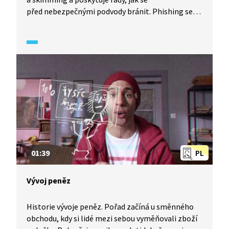
před nebezpečnými podvody bránit. Phishing se
snaží získat citlivé osobní údaje prostřednictvím
e-mailu, vishing prostřednictvím mobilního
telefonu a skimming kopíruje údaje přímo
z platební karty.
01:39
PL
Vývoj peněz
Historie vývoje peněz. Pořad začíná u směnného
obchodu, kdy si lidé mezi sebou vyměňovali zboží