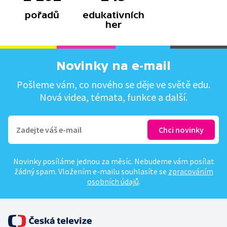
pořadů
edukativních
her
Novinky na e-mail
Pošleme vám, co nového se děje ve světě edu.
Nová videa, témata, funkce a další.
Novinky posíláme jednou za měsíc. Nebudeme vám posílat
žádný spam. Vložením e-mailu souhlasíte se
zpracováním
osobních údajů
.