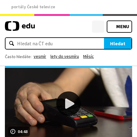
portály České televize
MENU
Hledat
vesmír
lety do vesmíru
Měsíc
Často hledáte:
04:48