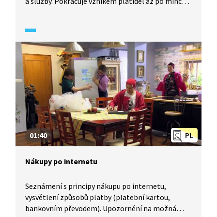
a služby. Pokračuje vznikem platidel až po mince
a bankovky. Na závěr popisuje moderní platební
systémy – platební kartu nebo platbu přes
internet.
01:40
PL
Nákupy po internetu
Seznámení s principy nákupu po internetu,
vysvětlení způsobů platby (platební kartou,
bankovním převodem). Upozornění na možná