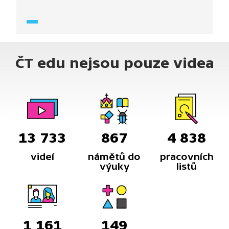
rizika nákupu po internetu, například, že je nutné
vždy započítat dodatečné náklady, jako je cena
dopravy.
ČT edu nejsou pouze videa
13 733
867
4 838
videí
námětů do
pracovních
výuky
listů
1 161
149