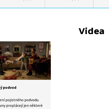
Videa
ný podvod
ení pojistného podvodu.
vny proplácejí jen některé