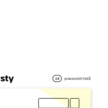
isty
14
pracovních listů