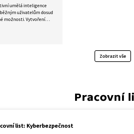
ivní umělá inteligence
í běžným uživatelům dosud
é možnosti. Vytvoření
 obrázků je nyní záležitostí
 pár vteřin. Jak ale ukazuje
ek z pořadu Hyde Park
ace (2025), tato technologie
 vzbuzuje obavy: ať už
Zobrazit vše
ektivity, nebo z využití
ě či zneužití za účely
ích podvodů.
Pracovní l
covní list: Kyberbezpečnost