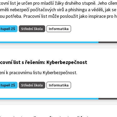
ovní list je určen pro mladší žáky druhého stupně. Jeho cílem
měli nebezpečí počítačových virů a phishingu a věděli, jak s
ou potřeba. Pracovní list může posloužit jako inspirace pro 
stupeň ZŠ
Střední škola
Informatika
covní list s řešením: Kyberbezpečnost
ení k pracovnímu listu Kyberbezpečnost.
stupeň ZŠ
Střední škola
Informatika