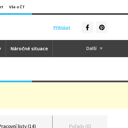
rt
Vše o ČT
Přihlásit
y
Náročné situace
Další
Pracovní listy (14)
Pořady (0)