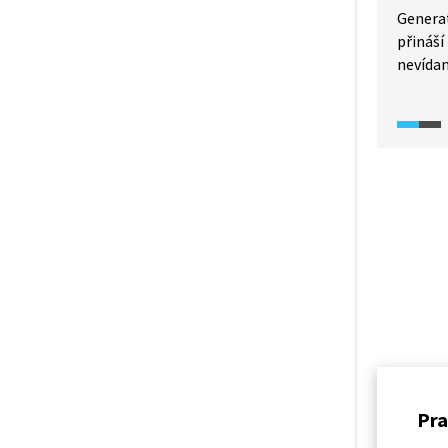
Generat
přináš
nevídan
textu i
doslova
příspěv
Civiliz
zároveň
z neobj
v armád
finančn
Pra