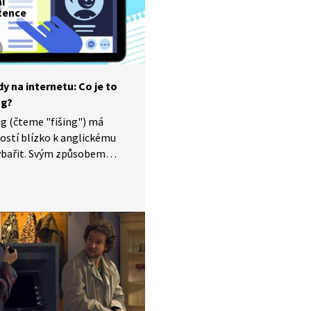
ní
tence
y na internetu: Co je to
ng?
g (čteme "fišing") má
ostí blízko k anglickému
ybařit. Svým způsobem
 druh rybaření jde. Jen místo
í podvodníci na internetu
 citlivé údaje o důvěřivých
lích. Stejně jako
dového rybaření používají
ávnady, jak uživatele
. Více si o tom povíme
u Králem, který je
vůrcem programu "Buď safe