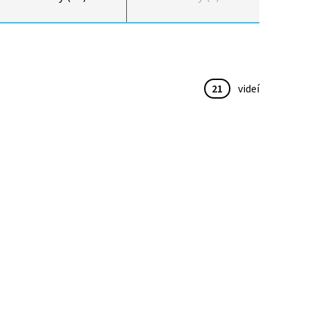
21
videí