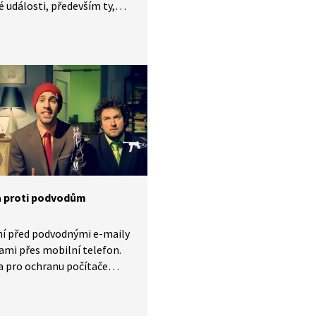
é události, především ty,
znikly nešťastnou náhodu.
dě zneužití pojistné
i se jedná o pojistný podvod
 trestný.
 proti podvodům
ní před podvodnými e-maily
ami přes mobilní telefon.
a pro ochranu počítače
 antivirových programů,
lů a význam jejich
lné aktualizace.