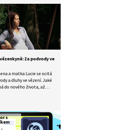
 vězenkyně: Za podvody ve
ena a matka Lucie se ocitá
ody a dluhy ve vězení. Jaké
á do nového života, až
 vězení?
or s
íkem