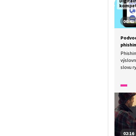
Digitál
kompe
00:41
Podvod
phishi
Phishin
výslovn
slovu r
o jistý
ryb lov
hesla a
uživate
u oprav
různé n
nalákat
s Jirko
spolut
02:16