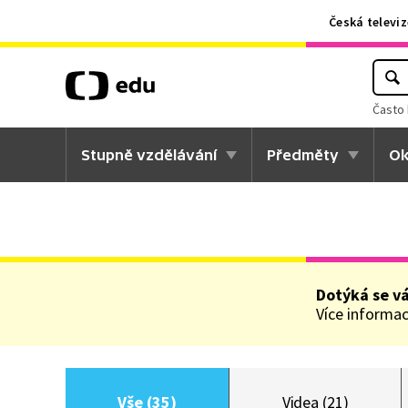
Česká televiz
Často 
Stupně vzdělávání
Předměty
Ok
Dotýká se v
Více informací
Vše (35)
Videa (21)