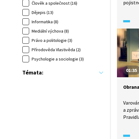
pojistn
Člověk a společnost (16)
které v
Dějepis (13)
V přípa
Informatika (8)
událost
a ten je
Mediální výchova (8)
Právo a politologie (3)
Přírodověda Vlastivěda (2)
Psychologie a sociologie (3)
01:35
Témata:
Obrana
Varová
a zpráv
Pravidl
pomocí
firewal
pravide