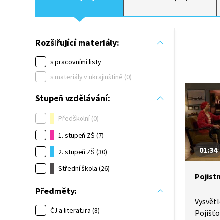
Rozšiřující materiály:
s pracovními listy
s materiály v ukrajinštině (0)
Stupeň vzdělávání:
Předškolní (0)
1. stupeň ZŠ (7)
01:34
2. stupeň ZŠ (30)
Střední škola (26)
Pojist
Předměty:
Vysvětl
ČJ a literatura (8)
Pojišťo