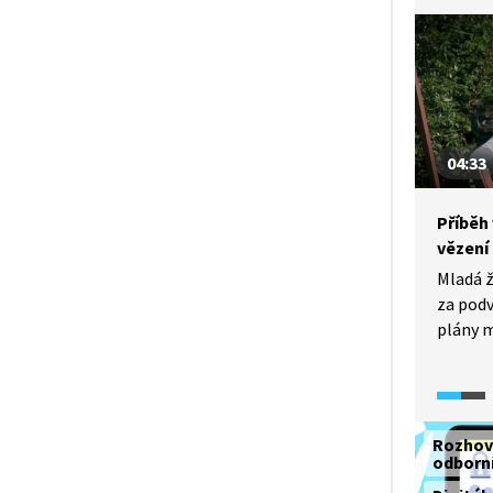
04:33
Příběh
vězení
Mladá ž
za podv
plány m
vyjde z
Rozhov
odborn