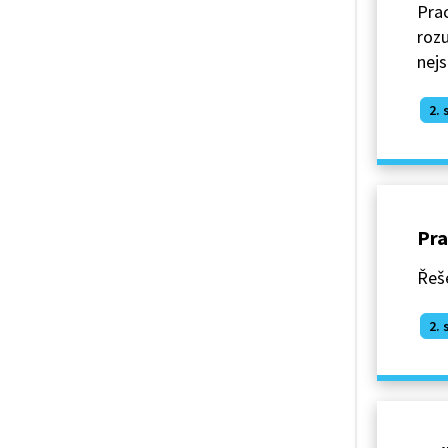
Prac
rozu
nejs
2. 
Pra
Řeš
2. 