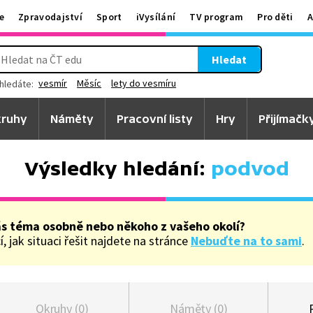
e
Zpravodajství
Sport
iVysílání
TV program
Pro děti
A
Hledat
vesmír
Měsíc
lety do vesmíru
hledáte:
ruhy
Náměty
Pracovní listy
Hry
Přijímačk
Výsledky hledání:
podvod
ás téma osobně nebo někoho z vašeho okolí?
, jak situaci řešit najdete na stránce
Nebuďte na to sami
.
Okruhy (0)
Náměty (0)