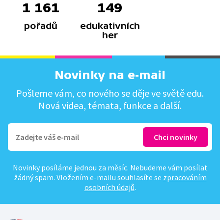
1 161
149
pořadů
edukativních
her
Novinky na e-mail
Pošleme vám, co nového se děje ve světě edu.
Nová videa, témata, funkce a další.
Novinky posíláme jednou za měsíc. Nebudeme vám posílat
žádný spam. Vložením e-mailu souhlasíte se
zpracováním
osobních údajů
.