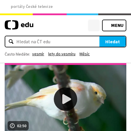
portály České televize
MENU
Hledat
vesmír
lety do vesmíru
Měsíc
Často hledáte:
02:50