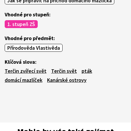
Jak se připravit na příchod domácího mazlíčka
Vhodné pro stupeň:
1. stupeň ZŠ
Vhodné pro předmět:
Přírodověda Vlastivěda
Klíčová slova:
Terčin zvířecí svět
Terčin svět
pták
domácí mazlíček
Kanárské ostrovy