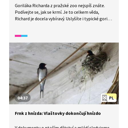
Goriláka Richarda z pražské zoo nejspíš znáte.
Podívejte se, jak se krmí. Je to celkem věda,
Richard je docela vybíravý. Uslyšíte i typické gorilí
mručení, které je uklidňuje.
04:37
PL
Frnk z hnízda: Vlaštovky dokončují hnízdo
V dokumentu o ptačím dětství a mládí sledujeme