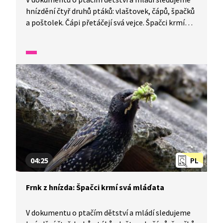
hnízdění čtyř druhů ptáků: vlaštovek, čápů, špačků
a poštolek. Čápi přetáčejí svá vejce. Špačci krmí
mláďata. Vlaštovky dokončují hnízdo.
04:25
PL
Frnk z hnízda: Špačci krmí svá mláďata
V dokumentu o ptačím dětství a mládí sledujeme