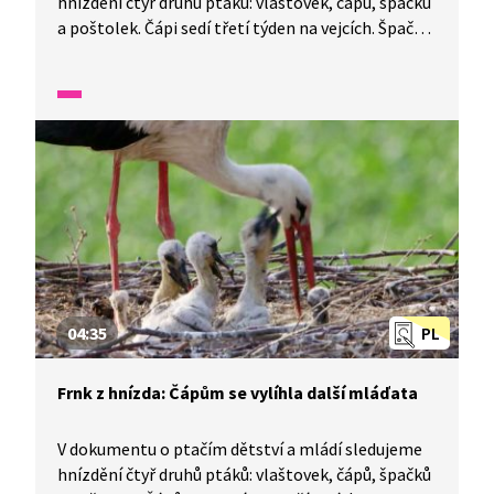
hnízdění čtyř druhů ptáků: vlaštovek, čápů, špačků
a poštolek. Čápi sedí třetí týden na vejcích. Špaččí
mláďata se vylíhla, rodiče je krmí housenkami
a larvami.
04:35
PL
Frnk z hnízda: Čápům se vylíhla další mláďata
V dokumentu o ptačím dětství a mládí sledujeme
hnízdění čtyř druhů ptáků: vlaštovek, čápů, špačků