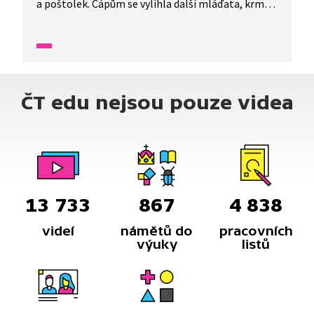
a poštolek. Čápům se vylíhla další mláďata, krmí je
a zahřívají. Poštolčím mláďatům rostou pera
na křídlech. A špačci se chystají na další mláďata.
ČT edu nejsou pouze videa
13 733
867
4 838
videí
námětů do
pracovních
výuky
listů