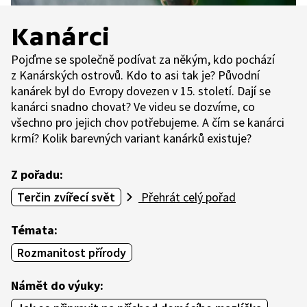
Kanárci
Pojďme se společně podívat za někým, kdo pochází
z Kanárských ostrovů. Kdo to asi tak je? Původní
kanárek byl do Evropy dovezen v 15. století. Dají se
kanárci snadno chovat? Ve videu se dozvíme, co
všechno pro jejich chov potřebujeme. A čím se kanárci
krmí? Kolik barevných variant kanárků existuje?
Z pořadu:
Terčin zvířecí svět
Přehrát celý pořad
Témata:
Rozmanitost přírody
Námět do výuky: