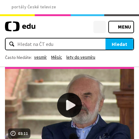
portály České televize
MENU
Hledat
vesmír
Měsíc
lety do vesmíru
Často hledáte:
03:11