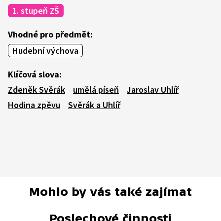
1. stupeň ZŠ
Vhodné pro předmět:
Hudební výchova
Klíčová slova:
Zdeněk Svěrák
umělá píseň
Jaroslav Uhlíř
Hodina zpěvu
Svěrák a Uhlíř
Mohlo by vás také zajímat
Poslechové činnosti