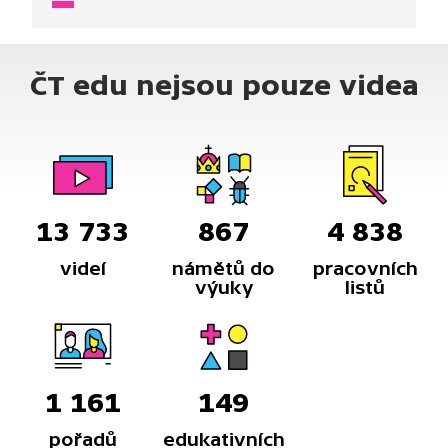
ČT edu nejsou pouze videa
13 733
867
4 838
videí
námětů do
pracovních
výuky
listů
1 161
149
pořadů
edukativních