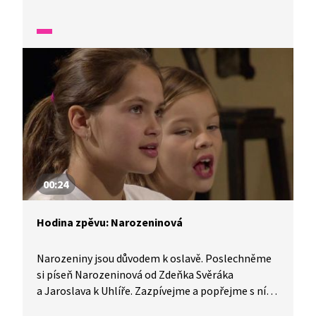
Podařilo se jim alespoň v písni vyrobit zlato?
Zazpívejme si s nimi!
00:24
Hodina zpěvu: Narozeninová
Narozeniny jsou důvodem k oslavě. Poslechněme
si píseň Narozeninová od Zdeňka Svěráka
a Jaroslava k Uhlíře. Zazpívejme a popřejme s ní
někomu, kdo právě slaví narozeniny.