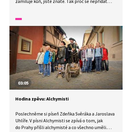
zamiluje kůň, jistě znáte. Tak proč se nepřidat
a nezazpívat si o lásce hluboké jak tůň? Zvlášť,
když se týká toho nejkrásnějšího zvířete, které lidi
nepřestává fascinovat.
03:05
Hodina zpěvu: Alchymisti
Poslechněme si píseň Zdeňka Svěráka a Jaroslava
Uhlíře. V písni Alchymisti se zpívá o tom, jak
do Prahy přišli alchymisté a co všechno uměli.