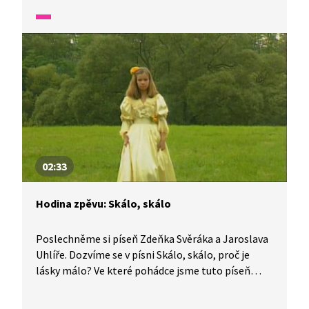
02:33
Hodina zpěvu: Skálo, skálo
Poslechněme si píseň Zdeňka Svěráka a Jaroslava
Uhlíře. Dozvíme se v písni Skálo, skálo, proč je
lásky málo? Ve které pohádce jsme tuto píseň
mohli slyšet? Jsme chytří nebo nám Honza
napoví? Zazpívejme si společně!