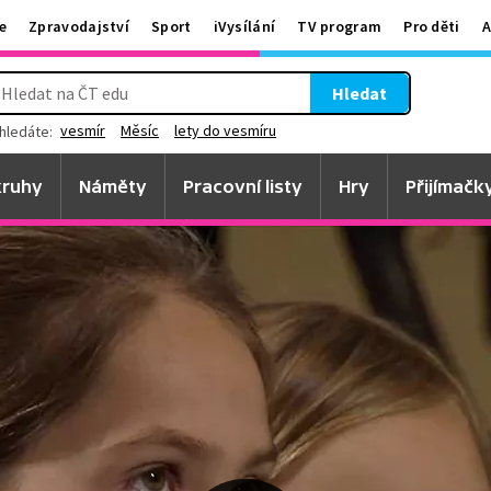
e
Zpravodajství
Sport
iVysílání
TV program
Pro děti
A
Hledat
vesmír
Měsíc
lety do vesmíru
hledáte:
ruhy
Náměty
Pracovní listy
Hry
Přijímačk