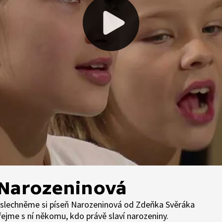
 Narozeninová
oslechněme si píseň Narozeninová od Zdeňka Svěráka
řejme s ní někomu, kdo právě slaví narozeniny.