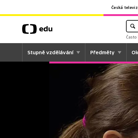
Česká televiz
Často 
Stupně vzdělávání
Předměty
Ok