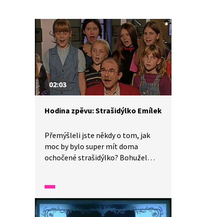
02:03
Hodina zpěvu: Strašidýlko Emílek
Přemýšleli jste někdy o tom, jak
moc by bylo super mít doma
ochočené strašidýlko? Bohužel
to není úplně možné, ale můžeme
si o tom alespoň zazpívat. Písničku
napsala oblíbená skladatelská
dvojice Jaroslav Uhlíř a Zdeněk
Svěrák. Tak si ji společně