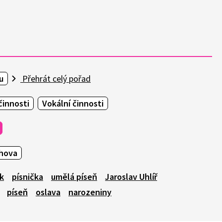
u
Přehrát celý pořad
činnosti
Vokální činnosti
hova
k
písnička
umělá píseň
Jaroslav Uhlíř
píseň
oslava
narozeniny