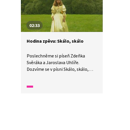
02:33
Hodina zpěvu: Skálo, skálo
Poslechněme si píseň Zdeňka
Svěráka a Jaroslava Uhlíře.
Dozvíme se v písni Skálo, skálo,
proč je lásky málo? Ve které
pohádce jsme tuto píseň mohli
slyšet? Jsme chytří nebo nám
Honza napoví? Zazpívejme si
společně!