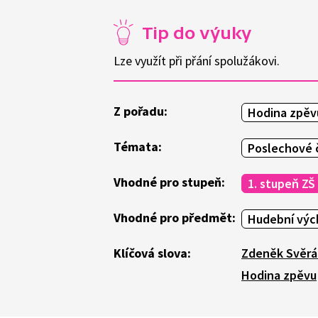
Tip do výuky
Lze využít při přání spolužákovi.
Z pořadu:
Hodina zpěv
Témata:
Poslechové 
Vhodné pro stupeň:
1. stupeň ZŠ
Vhodné pro předmět:
Hudební výc
Klíčová slova:
Zdeněk Svěrá
Hodina zpěvu