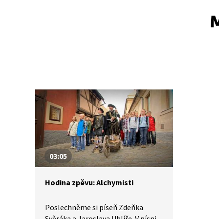
M
03:05
Hodina zpěvu: Alchymisti
Poslechněme si píseň Zdeňka
Svěráka a Jaroslava Uhlíře. V písni