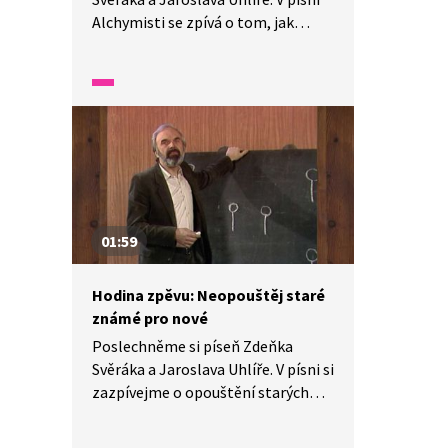
Alchymisti se zpívá o tom, jak
do Prahy přišli alchymisté a co
všechno uměli. Podařilo se jim
alespoň v písni vyrobit zlato?
Zazpívejme si s nimi!
01:59
Hodina zpěvu: Neopouštěj staré
známé pro nové
Poslechněme si píseň Zdeňka
Svěráka a Jaroslava Uhlíře. V písni si
zazpívejme o opouštění starých
známých a věcí a jejich výměně
za nové. Jak je to s plýtváním?