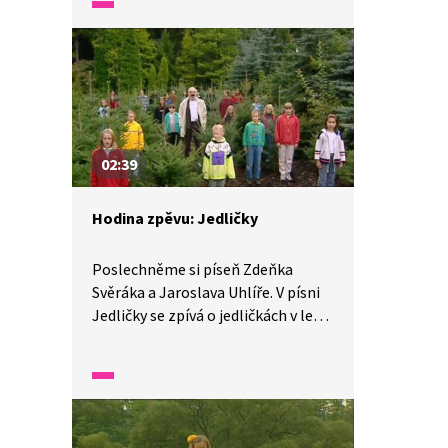
Opravdu je třeba ihned měnit věci
za nové?
02:39
Hodina zpěvu: Jedličky
Poslechněme si píseň Zdeňka
Svěráka a Jaroslava Uhlíře. V písni
Jedličky se zpívá o jedličkách v lesní
školce. Kdo je tam hlídá? Proč se
dávají stromky na hlídání
do školky? Nemají snad babičky?
A co na to hajný Hadrbolec?