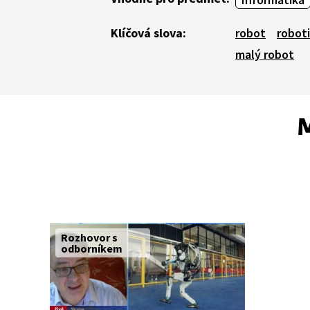
Klíčová slova:
robot
robot
malý robot
M
Rozhovor s
odborníkem