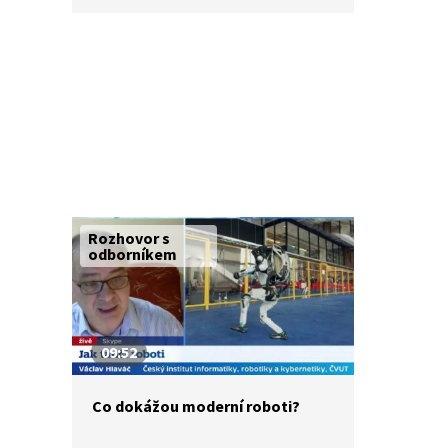
témata, která řeší Centrum umělé
inteligence na Fakultě
elektrotechniky ČVUT v Praze.
S Danielem Stachem o nich hovoří
kybernetik Michal Pěchouček,
ředitel centra, a další vědci,
podílející se na výzkumu.
Rozhovor s
odborníkem
09:52
Co dokážou moderní roboti?