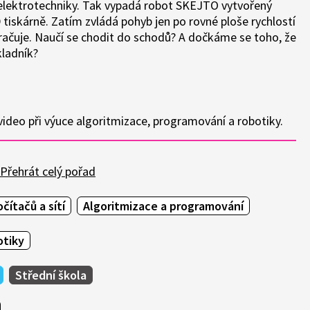
é elektrotechniky. Tak vypadá robot SKEJTO vytvořený
tiskárně. Zatím zvládá pohyb jen po rovné ploše rychlostí
kračuje. Naučí se chodit do schodů? A dočkáme se toho, že
kladník?
ideo při výuce algoritmizace, programování a robotiky.
Přehrát celý pořad
čítačů a sítí
Algoritmizace a programování
otiky
Střední škola