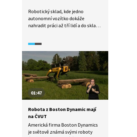
odpovídá Václav Hlaváč, zástupce
ředitele Českého institutu
Robotický sklad, kde jedno
informatiky, robotiky a kybernetiky
autonomní vozítko dokáže
z ČVUT Praha.
nahradit práci až tří lidí a do skladu
se vejde až o 50 % více zboží. Tak
vypadá výsledek společné práce
odborníků firmy Systematic
a Technické univerzity v Liberci.
Neunavitelné skladníky řídí
algoritmus, který hledá co
nejefektivnější cesty. Tento systém
má stále své nedostatky, ale jeho
autoři věří, že by mohl přinést
01:47
do skladového hospodářství
miliardové úspory.
Robota z Boston Dynamic mají
na ČVUT
Americká firma Boston Dynamics
je světově známá svými roboty