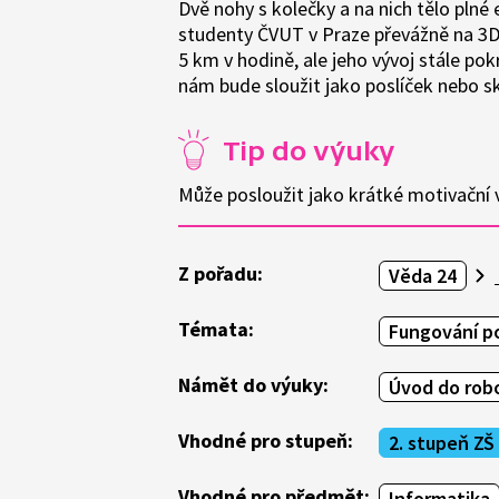
Dvě nohy s kolečky a na nich tělo pln
studenty ČVUT v Praze převážně na 3D 
5 km v hodině, ale jeho vývoj stále po
nám bude sloužit jako poslíček nebo s
Tip do výuky
Může posloužit jako krátké motivační v
Z pořadu:
Věda 24
Témata:
Fungování po
Námět do výuky:
Úvod do rob
Vhodné pro stupeň:
2. stupeň ZŠ
Vhodné pro předmět:
Informatika