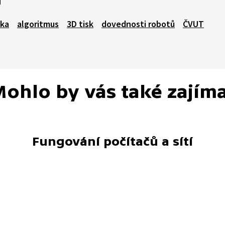
ika
algoritmus
3D tisk
dovednosti robotů
ČVUT
ohlo by vás také zajím
Fungování počítačů a sítí