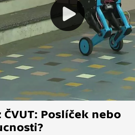
 ČVUT: Poslíček nebo
cnosti?