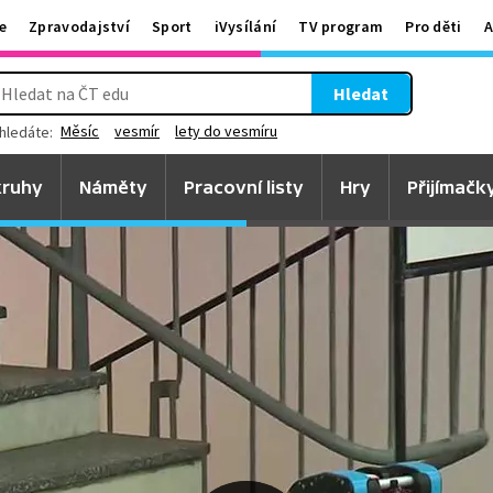
e
Zpravodajství
Sport
iVysílání
TV program
Pro děti
A
Hledat
Měsíc
vesmír
lety do vesmíru
hledáte:
ruhy
Náměty
Pracovní listy
Hry
Přijímačk