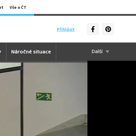
rt
Vše o ČT
Přihlásit
y
Náročné situace
Další