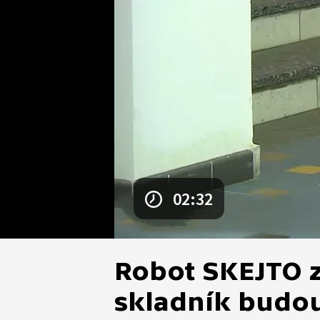
02:32
Robot SKEJTO z
skladník budou