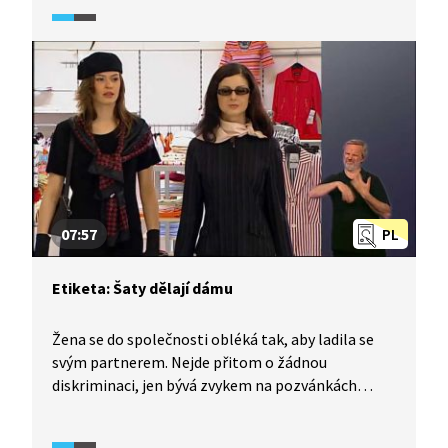
mohou mít navíc různou úroveň a tomu odpovídá
i oblečení: Kromě klasického obleku ještě existuje
smoking, žaket a frak. Ženy to mají o něco
jednodušší, v každém případě však spolu musí muž
a žena (pokud jde o slavnostní oblečení) ladit.
07:57
PL
Etiketa: Šaty dělají dámu
Žena se do společnosti obléká tak, aby ladila se
svým partnerem. Nejde přitom o žádnou
diskriminaci, jen bývá zvykem na pozvánkách
uvádět, co si má obléci právě muž. Kromě
slavnostnějších akcí je ale třeba umět se vhodně