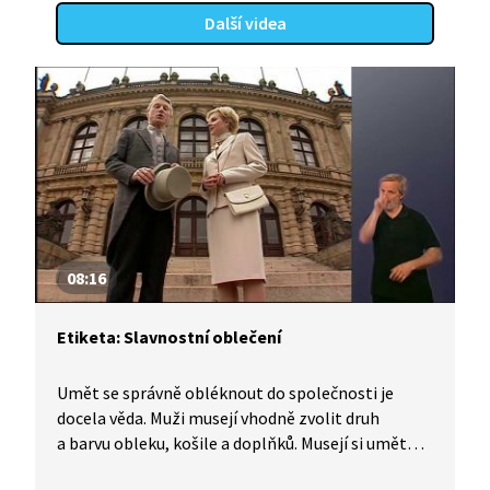
Další videa
08:16
Etiketa: Slavnostní oblečení
Umět se správně obléknout do společnosti je
docela věda. Muži musejí vhodně zvolit druh
a barvu obleku, košile a doplňků. Musejí si umět
uvázat správný uzel na kravatě. Společenské akce