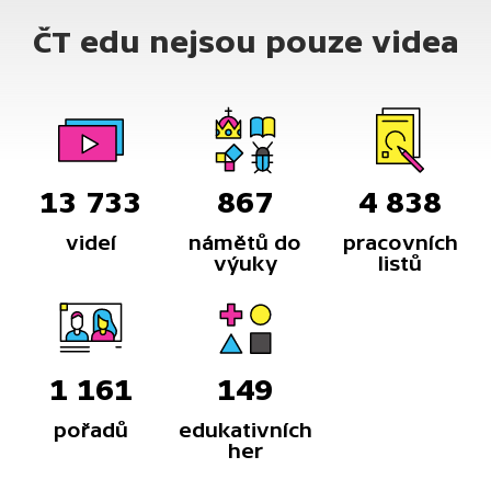
o obuvi, nelze se ani vyhnout otázce, jak je to se
ČT edu nejsou pouze videa
zouváním na návštěvě.
13 733
867
4 838
videí
námětů do
pracovních
výuky
listů
1 161
149
pořadů
edukativních
her