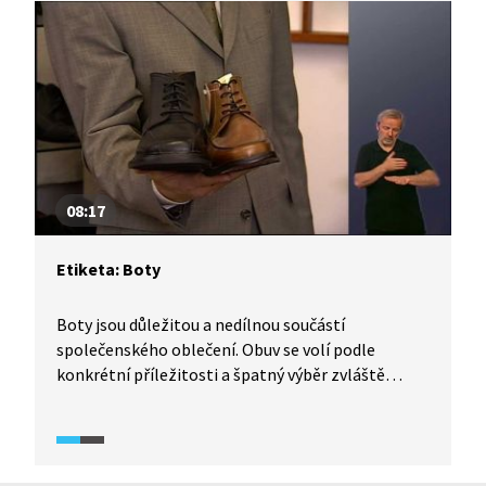
nestačí říci jen jméno. Na druhou stranu někdy
může být představování se jiným lidem vyloženě
nevhodné.
08:17
Etiketa: Boty
Boty jsou důležitou a nedílnou součástí
společenského oblečení. Obuv se volí podle
konkrétní příležitosti a špatný výběr zvláště
u mužů může snadno způsobit společenské faux
pas. Móda podléhá různým změnám, a co bylo
dříve nepřijatelné, dnes už možné je. Přesto
některé zásady zůstávají neměnné. A když už je řeč