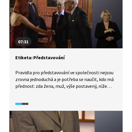
doplňky... ještě že většina žen ráda nakupuje.
07:31
Etiketa: Představování
Pravidla pro představování ve společnosti nejsou
zrovna jednoduchá a je potřeba se naučit, kdo má
přednost: zda žena, muž, výše postavený, níže
postavený, mladší nebo starší osoba. Čím větší
a různorodější skupina, tím je situace složitější.
I samotné představování má své zvyklosti a často
nestačí říci jen jméno. Na druhou stranu někdy
může být představování se jiným lidem vyloženě
nevhodné.