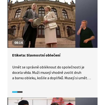
08:16
Etiketa: Slavnostní oblečení
Umět se správně obléknout do společnosti je
docela věda. Muži musejí vhodně zvolit druh
a barvu obleku, košile a doplňků. Musejí si umět
uvázat správný uzel na kravatě. Společenské akce
mohou mít navíc různou úroveň a tomu odpovídá
i oblečení: Kromě klasického obleku ještě existuje
smoking, žaket a frak. Ženy to mají o něco
jednodušší, v každém případě však spolu musí muž