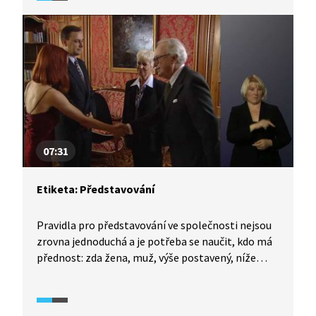
obléci i např. do zaměstnání. Je nutné rozumět
tolika věcem: šaty denní a večerní, malé černé,
druhy kostýmů, délka sukně, barvy, vhodné
doplňky... ještě že většina žen ráda nakupuje.
07:31
Etiketa: Představování
Pravidla pro představování ve společnosti nejsou
zrovna jednoduchá a je potřeba se naučit, kdo má
přednost: zda žena, muž, výše postavený, níže
postavený, mladší nebo starší osoba. Čím větší
a různorodější skupina, tím je situace složitější.
I samotné představování má své zvyklosti a často