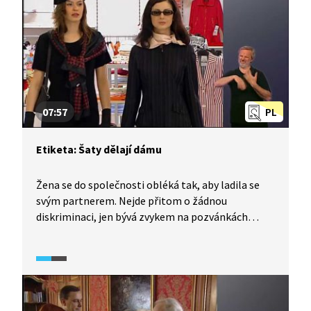
a žena (pokud jde o slavnostní oblečení) ladit.
07:57
PL
Etiketa: Šaty dělají dámu
Žena se do společnosti obléká tak, aby ladila se
svým partnerem. Nejde přitom o žádnou
diskriminaci, jen bývá zvykem na pozvánkách
uvádět, co si má obléci právě muž. Kromě
slavnostnějších akcí je ale třeba umět se vhodně
obléci i např. do zaměstnání. Je nutné rozumět
tolika věcem: šaty denní a večerní, malé černé,
druhy kostýmů, délka sukně, barvy, vhodné