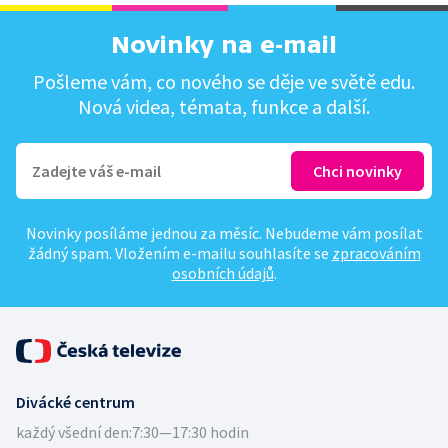
Novinky na e-mail
Pošleme vám, co nového se děje ve světě edu.
Nová videa, témata, funkce a další.
Novinky posíláme jednou za měsíc. Nebudeme vám posílat
žádný spam. Vložením e-mailu souhlasíte se
zpracováním
osobních údajů
.