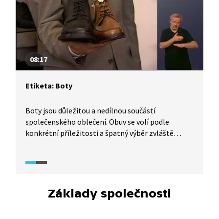
08:17
Etiketa: Boty
Boty jsou důležitou a nedílnou součástí
společenského oblečení. Obuv se volí podle
konkrétní příležitosti a špatný výběr zvláště
u mužů může snadno způsobit společenské faux
pas. Móda podléhá různým změnám, a co bylo
dříve nepřijatelné, dnes už možné je. Přesto
některé zásady zůstávají neměnné. A když už je řeč
o obuvi, nelze se ani vyhnout otázce, jak je to se
Základy společnosti
zouváním na návštěvě.