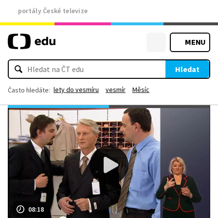
portály České televize
MENU
Hledat
lety do vesmíru
vesmír
Měsíc
Často hledáte:
08:18