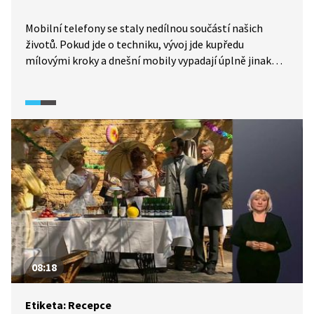
Mobilní telefony se staly nedílnou součástí našich
životů. Pokud jde o techniku, vývoj jde kupředu
mílovými kroky a dnešní mobily vypadají úplně jinak
než před několika lety. Pravidla pro používání mobilů
ve společnosti, potažmo pro telefonování vůbec však
zůstávají stejná. Důležité je především vědět, kdy, kde
a v jakých situacích je použití telefonu nevhodné, ať už
s ohledem na komfort ostatních přítomných, nebo
na svůj vlastní.
08:18
Etiketa: Recepce