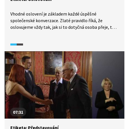
Vhodné oslovení je základem každé úspěšné
společenské konverzace. Zlaté pravidlo říká, že
oslovujeme vždy tak, jak si to dotyčná osoba přeje, tedy
například jak se nám sama představí. Kromě toho nám
však mohou pomoci obecná pravidla, která by měl
každý znát: jak oslovovat ženy nebo neznámé osoby,
jak používat akademické tituly nebo kdo komu nabízí
tykání.
07:31
Etiketa: Představování