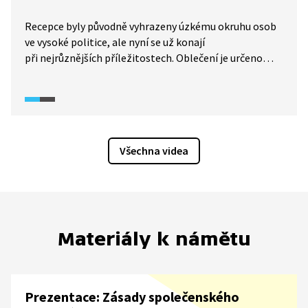
Recepce byly původně vyhrazeny úzkému okruhu osob
ve vysoké politice, ale nyní se už konají
při nejrůznějších příležitostech. Oblečení je určeno
denní dobou, kdy se recepce pořádá, a typickým
znakem bývá konzumování jídla a nápojů vestoje, což
s sebou nese jistá rizika. Kromě recepce existují i další
specifická společenská setkání, jako je koktejl, piknik,
garden party nebo číše vína. Jak se v tom vyznat?
Všechna videa
Materiály k námětu
Prezentace: Zásady společenského