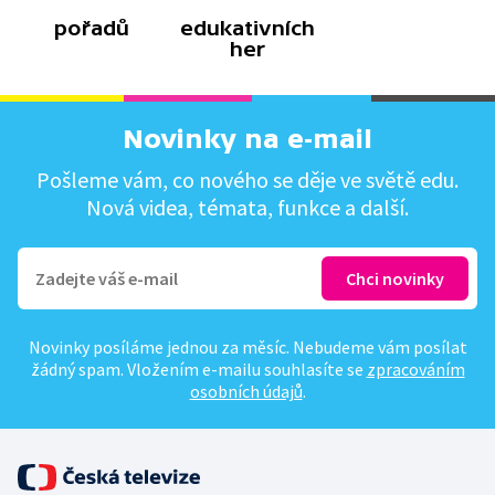
pořadů
edukativních
her
Novinky na e-mail
Pošleme vám, co nového se děje ve světě edu.
Nová videa, témata, funkce a další.
Novinky posíláme jednou za měsíc. Nebudeme vám posílat
žádný spam. Vložením e-mailu souhlasíte se
zpracováním
osobních údajů
.