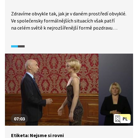
Zdravíme obvykle tak, jak je v daném prostředí obvyklé.
Ve společensky formálnějších situacích však patří
na celém světě k nejrozšířenější formě pozdravu
podání ruky. Zopakujme si, jak se ruka správně podává
a tiskne, kdo komu ruku podává a v jakém pořadí i kdy je
naopak podání ruky nevhodné. Pro úplnost se
podíváme i na méně obvyklé formy pozdravu: políbení
ruky, políbení na tvář a smeknutí klobouku.
07:03
PL
Etiketa: Nejsme si rovni