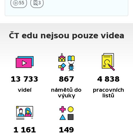
55
3
ČT edu nejsou pouze videa
13 733
867
4 838
videí
námětů do
pracovních
výuky
listů
1 161
149