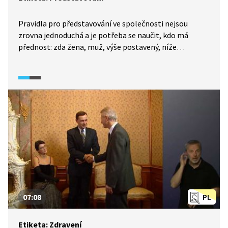
Pravidla pro představování ve společnosti nejsou
zrovna jednoduchá a je potřeba se naučit, kdo má
přednost: zda žena, muž, výše postavený, níže
postavený, mladší nebo starší osoba. Čím větší
a různorodější skupina, tím je situace složitější.
I samotné představování má své zvyklosti a často
nestačí říci jen jméno. Na druhou stranu někdy může
být představování se jiným lidem vyloženě nevhodné.
07:08
PL
Etiketa: Zdravení