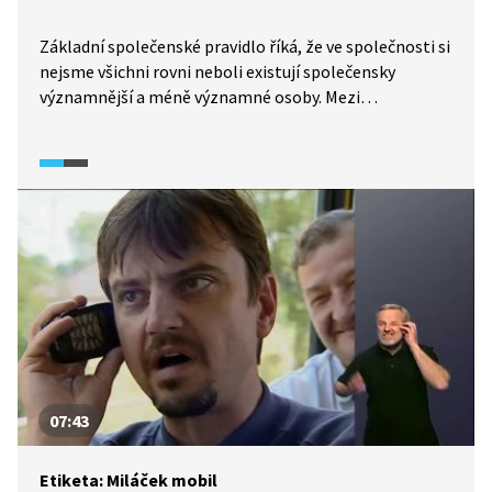
Základní společenské pravidlo říká, že ve společnosti si
nejsme všichni rovni neboli existují společensky
významnější a méně významné osoby. Mezi
významnější osoby, kterým dáváme přednost
a prokazujeme úctu, patří ženy, starší lidé a lidé
v nadřízeném postavení. Od toho se pak odvíjejí i další
společenská pravidla: Kdo komu podává ruku, kdo koho
představuje nebo kdo první vstupuje do dveří. Ale co
když se sejdou samé společensky významné osoby?
07:43
Etiketa: Miláček mobil