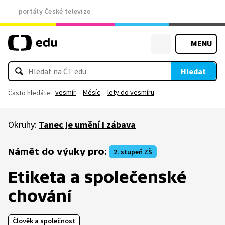
portály České televize
MENU
Hledat
vesmír
Měsíc
lety do vesmíru
Často hledáte:
Okruhy:
Tanec je umění i zábava
Námět do výuky pro:
2. stupeň ZŠ
Etiketa a společenské
chování
Člověk a společnost