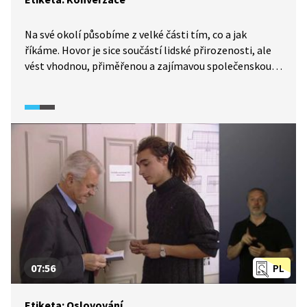
Na své okolí působíme z velké části tím, co a jak
říkáme. Hovor je sice součástí lidské přirozenosti, ale
vést vhodnou, přiměřenou a zajímavou společenskou
konverzaci je schopnost, kterou si musíme vědomě
osvojit. Pojďme si připomenout některé její důležité
prvky, jako jsou volba tématu, hlasitost a tempo řeči,
pohled do očí nebo usměrňování hovoru bez nutnosti
skákat druhým do řeči.
07:56
PL
Etiketa: Oslovování