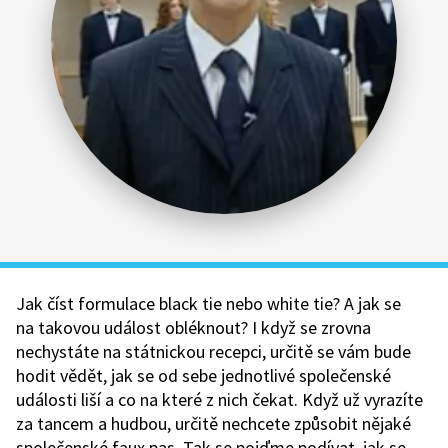
Jak číst formulace black tie nebo white tie? A jak se
na takovou událost obléknout? I když se zrovna
nechystáte na státnickou recepci, určitě se vám bude
hodit vědět, jak se od sebe jednotlivé společenské
události liší a co na které z nich čekat. Když už vyrazíte
za tancem a hudbou, určitě nechcete způsobit nějaké
společenské faux pas. Tak se pojďme podívat, jak se