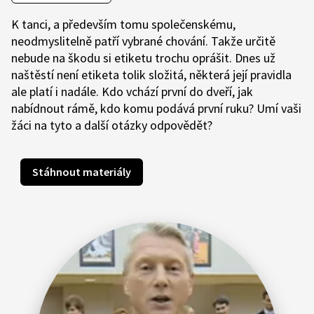
K tanci, a především tomu společenskému,
neodmyslitelně patří vybrané chování. Takže určitě
nebude na škodu si etiketu trochu oprášit. Dnes už
naštěstí není etiketa tolik složitá, některá její pravidla
ale platí i nadále. Kdo vchází první do dveří, jak
nabídnout rámě, kdo komu podává první ruku? Umí vaši
žáci na tyto a další otázky odpovědět?
Stáhnout materiály