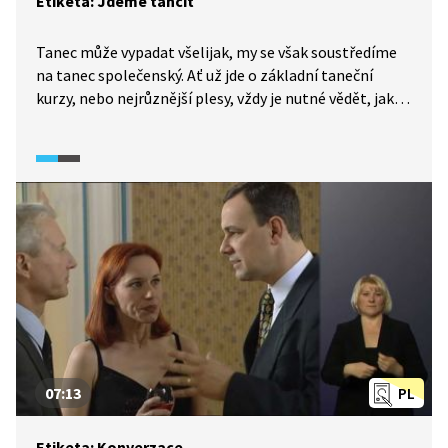
Etiketa: Jdeme tančit
Tanec může vypadat všelijak, my se však soustředíme
na tanec společenský. Ať už jde o základní taneční
kurzy, nebo nejrůznější plesy, vždy je nutné vědět, jak se
správně obléknout, jak vyzvat partnerku k tanci nebo
jak při tanci konverzovat. Ostatně ples bývá vrcholnou
událostí společenské sezony, a nemilosrdně proto
prověří, jak ovládáme pravidla etikety.
07:13
PL
Etiketa: Konverzace