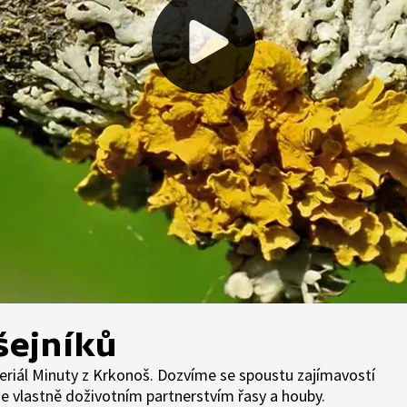
šejníků
seriál Minuty z Krkonoš. Dozvíme se spoustu zajímavostí
á je vlastně doživotním partnerstvím řasy a houby.