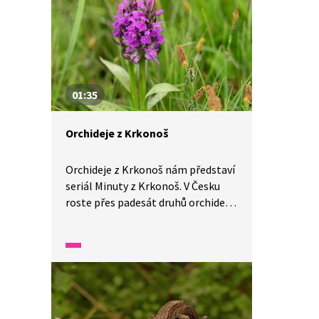
01:35
Orchideje z Krkonoš
Orchideje z Krkonoš nám představí
seriál Minuty z Krkonoš. V Česku
roste přes padesát druhů orchidejí.
Video nám představí orchideje,
které můžeme pozorovat
v Krkonoších, a dozvíme se, co je
to mykorhiza.