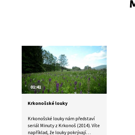
M
01:41
Krkonošské louky
Krkonošské louky nám představí
seriál Minuty z Krkonoš (2014). Víte
například, že louky pokrývají