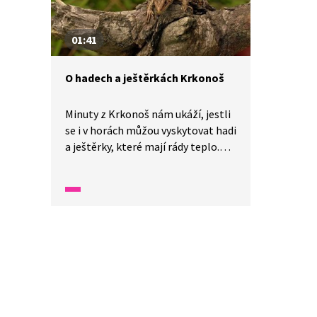
01:41
O hadech a ještěrkách Krkonoš
Minuty z Krkonoš nám ukáží, jestli
se i v horách můžou vyskytovat hadi
a ještěrky, které mají rády teplo.
Prohlédneme si našeho jediného
jedovatého hada, zmiji obecnou
s většinou klikatou čárou
na hřbetě, ale někdy bývá celá
černá. Mezi další plazy, na něž
můžeme v Krkonoších narazit,
patří užovka obojková, užovka
hladká i ještěrka živorodá.