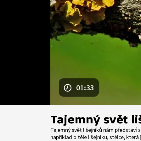
01:33
Tajemný svět li
Tajemný svět lišejníků nám představí 
například o těle lišejníku, stélce, kter