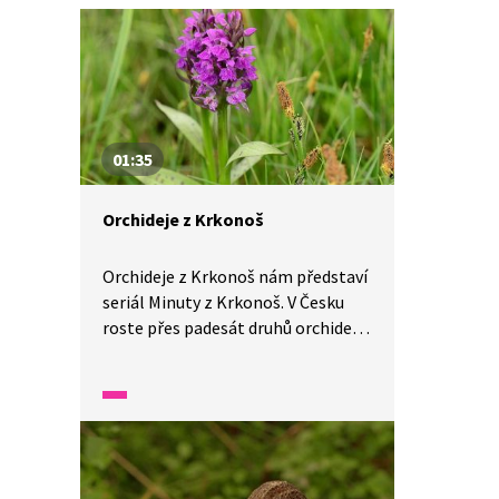
01:35
Orchideje z Krkonoš
Orchideje z Krkonoš nám představí
seriál Minuty z Krkonoš. V Česku
roste přes padesát druhů orchidejí.
Video nám představí orchideje,
které můžeme pozorovat
v Krkonoších, a dozvíme se, co je
to mykorhiza.