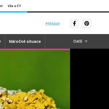
rt
Vše o ČT
Přihlásit
y
Náročné situace
Další