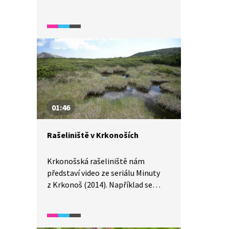
necelých deset procent rozlohy
Krkonoš a je to prostředí vytvořené
člověkem?
01:46
Rašeliniště v Krkonoších
Krkonošská rašeliniště nám
představí video ze seriálu Minuty
z Krkonoš (2014). Například se
dozvíme, co to je močál,
třasovisko, bažina, slať, vrchoviště
i pro ekology mokřad.