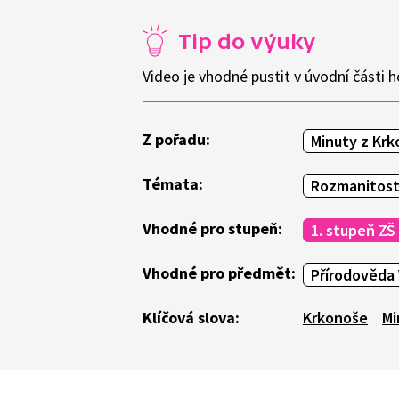
Tip do výuky
Video je vhodné pustit v úvodní části ho
Z pořadu:
Minuty z Krk
Témata:
Rozmanitost
Vhodné pro stupeň:
1. stupeň ZŠ
Vhodné pro předmět:
Přírodověda 
Klíčová slova:
Krkonoše
Mi