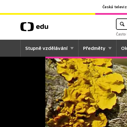
Česká televiz
Často 
Stupně vzdělávání
Předměty
Ok