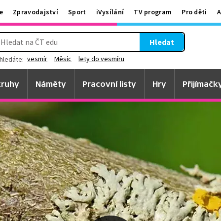
e
Zpravodajství
Sport
iVysílání
TV program
Pro děti
A
Hledat
vesmír
Měsíc
lety do vesmíru
hledáte:
ruhy
Náměty
Pracovní listy
Hry
Přijímačk