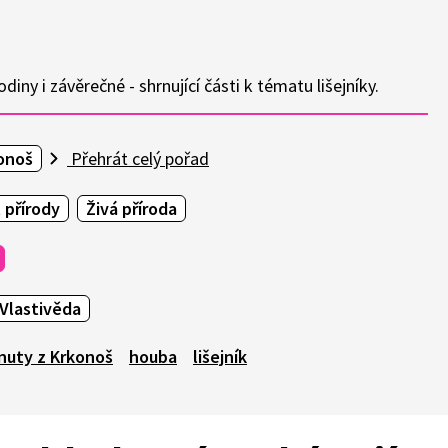
diny i závěrečné - shrnující části k tématu lišejníky.
onoš
Přehrát celý pořad
 přírody
Živá příroda
Vlastivěda
nuty z Krkonoš
houba
lišejník