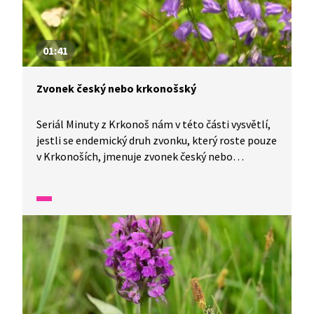
01:41
Zvonek český nebo krkonošský
Seriál Minuty z Krkonoš nám v této části vysvětlí,
jestli se endemický druh zvonku, který roste pouze
v Krkonoších, jmenuje zvonek český nebo
krkonošský.