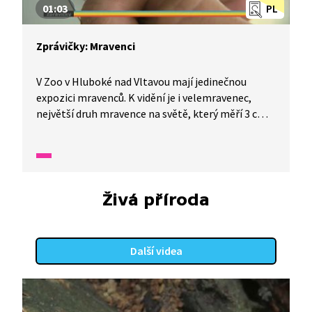
01:03
PL
Zprávičky: Mravenci
V Zoo v Hluboké nad Vltavou mají jedinečnou
expozici mravenců. K vidění je i velemravenec,
největší druh mravence na světě, který měří 3 cm.
K vidění tu jsou i další druhy, třeba mravenci
střihači. Co to obnáší mít takovou expozici, se
dozvíte ve videu.
Živá příroda
Další videa