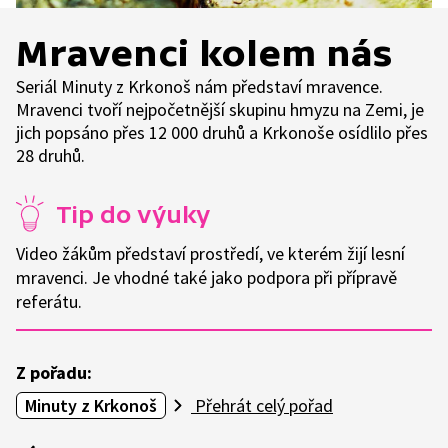
Mravenci kolem nás
Seriál Minuty z Krkonoš nám představí mravence.
Mravenci tvoří nejpočetnější skupinu hmyzu na Zemi, je
jich popsáno přes 12 000 druhů a Krkonoše osídlilo přes
28 druhů.
Tip do výuky
Video žákům představí prostředí, ve kterém žijí lesní
mravenci. Je vhodné také jako podpora při přípravě
referátu.
Z pořadu:
Minuty z Krkonoš
Přehrát celý pořad