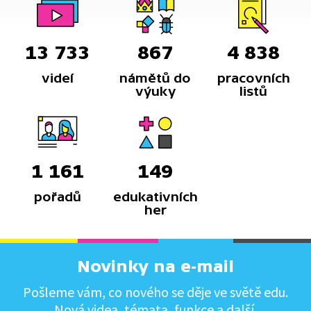
13 733
867
4 838
videí
námětů do
pracovních
výuky
listů
1 161
149
pořadů
edukativních
her
Novinky na e-mail
Pošleme vám, co nového se děje ve světě edu.
Nová videa, témata, funkce a další.