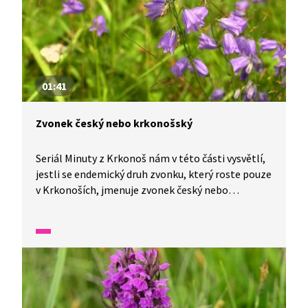
lužního v jeho přirozeném prostředí a dozvíme se
o něm řadu zajímavostí.
01:41
Zvonek český nebo krkonošský
Seriál Minuty z Krkonoš nám v této části vysvětlí,
jestli se endemický druh zvonku, který roste pouze
v Krkonoších, jmenuje zvonek český nebo
krkonošský.