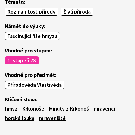
Témata:
Rozmanitost přírody
Živá příroda
Námět do výuky:
Fascinující říše hmyzu
Vhodné pro stupeň:
1. stupeň ZŠ
Vhodné pro předmět:
Přírodověda Vlastivěda
Klíčová slova:
hmyz
Krkonoše
Minuty z Krkonoš
mravenci
horská louka
mraveniště