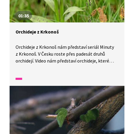
01:35
Orchideje z Krkonoš
Orchideje z Krkonoš nám představí seriál Minuty
z Krkonoš. V Česku roste přes padesát druhů
orchidejí. Video nám představí orchideje, které
můžeme pozorovat v Krkonoších, a dozvíme se, co
je to mykorhiza.