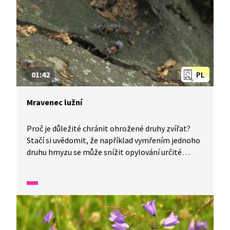
01:42
PL
Mravenec lužní
Proč je důležité chránit ohrožené druhy zvířat?
Stačí si uvědomit, že například vymřením jednoho
druhu hmyzu se může snížit opylování určité
rostliny a tím i její výskyt. Tato rostlina však může
být zdrojem obživy pro další živočichy a tak dále.
Změny v ekosystému by se tak mohly dotknout
i člověka. Znalosti o ohrožených zvířatech jsou
prvním krokem k jejich záchraně. Ve videu z cyklu
Živé srdce Evropy budeme pozorovat mravence