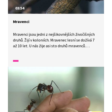
03:54
Mravenci
Mravenci jsou jedni z nejšikovnějších živočišných
druhů. Žijí v koloniích. Mravenec lesní se dožívá 7
až 10 let. U nás žije asi sto druhů mravenců.
V pořadu Terčin zvířecí svět se podíváte společně
s Luckou a Inžou do science centra, kde uvidíte
zblízka druh mravenců atta, česky střihače, kteří si
pěstují houbu, v níž žijí, a dokonce ji i jí. Jak
to u nich funguje?