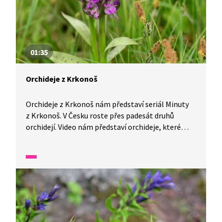
01:35
Orchideje z Krkonoš
Orchideje z Krkonoš nám představí seriál Minuty
z Krkonoš. V Česku roste přes padesát druhů
orchidejí. Video nám představí orchideje, které
můžeme pozorovat v Krkonoších, a dozvíme se, co
je to mykorhiza.