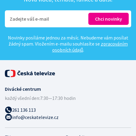
Novinky posíláme jednou za měsíc. Nebudeme vám posílat
žádný spam. Vložením e-mailu souhlasíte se
zpracováním
osobních údajů
.