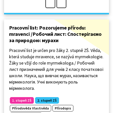
Pracovní list: Pozorujeme přírodu:
mravenci /Робочий лист: Спостерігаємо
за природою: мурахи
Pracovní list je určen pro žáky 2. stupně ZŠ. Věda,
která studuje mravence, se nazývá myrmekologie.
Žáky se vžijí do role myrmekologa./ Робочий
лист призначений для учнів 2 класу початкової
школи. Наука, що вивчає мурах, називається
мірмекологія. Учні виконують роль
мірмеколога.
1. stupeň ZŠ
2. stupeň ZŠ
Přírodověda Vlastivěda
Přírodopis