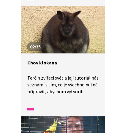
02:35
Chov klokana
Terčin zvířecí svět a její tutoriál nás
seznámí s tím, co je všechno nutné
připravit, abychom vytvořili
správné podmínky pro chov
klokana.