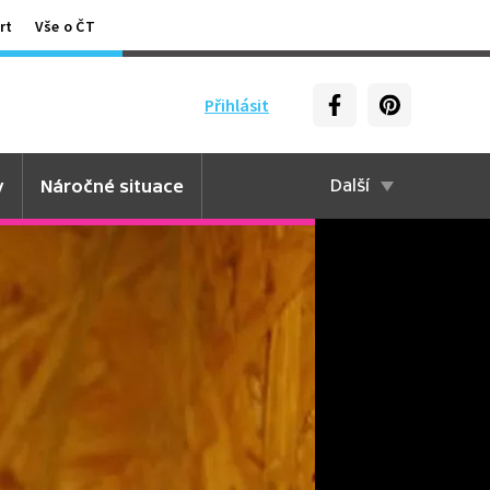
rt
Vše o ČT
Přihlásit
y
Náročné situace
Další