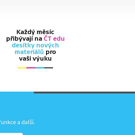
Každý měsíc
přibývají na
ČT edu
desítky nových
materiálů
pro
vaši výuku
unkce a další.