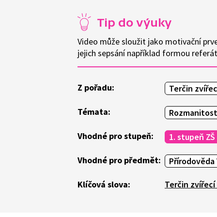
Tip do výuky
Video může sloužit jako motivační prv
jejich sepsání například formou refer
Z pořadu:
Terčin zvířec
Témata:
Rozmanitost
Vhodné pro stupeň:
1. stupeň ZŠ
Vhodné pro předmět:
Přírodověda 
Klíčová slova:
Terčin zvířecí