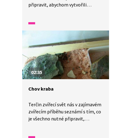
připravit, abychom vytvořili
správné podmínky pro chov
afrických šneků – oblovek.
02:35
Chov kraba
Terčin zvířecí svět nás v zajímavém
zvířecím příběhu seznámí s tím, co
je všechno nutné připravit,
abychom vytvořili správné
podmínky pro chov kraba.