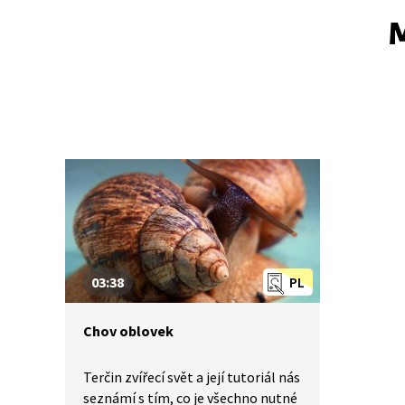
M
03:38
PL
Chov oblovek
Terčin zvířecí svět a její tutoriál nás
seznámí s tím, co je všechno nutné