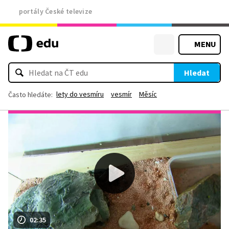
portály České televize
MENU
Hledat
lety do vesmíru
vesmír
Měsíc
Často hledáte:
02:35