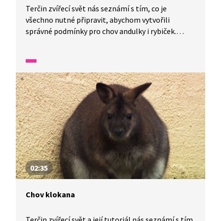
Terčin zvířecí svět nás seznámí s tím, co je
všechno nutné připravit, abychom vytvořili
správné podmínky pro chov andulky i rybiček.
Ukáže nám také, jak probíhá jeden den péče
o psího kamaráda.
02:35
Chov klokana
Terčin zvířecí svět a její tutoriál nás seznámí s tím,