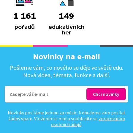
1 161
149
pořadů
edukativních
her
Novinky na e-mail
Pošleme vám, co nového se děje ve světě edu.
Nová videa, témata, funkce a další.
Novinky posíláme jednou za měsíc. Nebudeme vám posílat
žádný spam. Vložením e-mailu souhlasíte se
zpracováním
osobních údajů
.