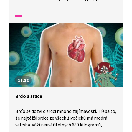
v našem těle a k čemu slouží? Na závěr lekce se
naučíme pojmenovat některé orgány v anglickém
jazyce a navštíví nás ministr školství pan Robert
Plaga.
11:52
Brďo a srdce
Brďo se dozví o srdci mnoho zajímavostí. Třeba to,
že nejtěžší srdce ze všech živočichů má modrá
velryba. Váží neuvěřitelných 680 kilogramů,
zatímco srdce zdatného muže má jen něco přes