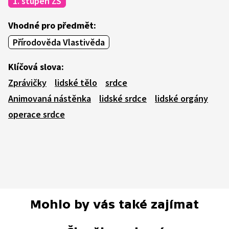
1. stupeň ZŠ
Vhodné pro předmět:
Přírodověda Vlastivěda
Klíčová slova:
Zprávičky
lidské tělo
srdce
Animovaná nástěnka
lidské srdce
lidské orgány
operace srdce
Mohlo by vás také zajímat