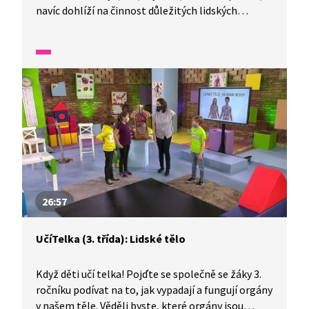
navíc dohlíží na činnost důležitých lidských
orgánů. Skládá se z různých částí, které mají různé
funkce. Tyto funkce jsou stále předmětem
zkoumání, protože mnohé je stále záhadou. Jak
se o svůj mozek můžeme starat? Různými
cvičeními můžeme podporovat mozkovou
aktivitu, trénujeme tak paměť. Člověk má největší
mozek, ale pozor, počítá se to v poměru k jeho
tělu.
26:57
UčíTelka (3. třída): Lidské tělo
Když děti učí telka! Pojďte se společně se žáky 3.
ročníku podívat na to, jak vypadají a fungují orgány
v našem těle. Věděli byste, které orgány jsou