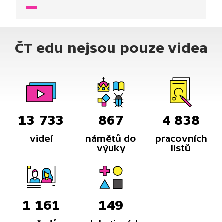
Kdo vynalezl fén, proč mají lidé šedivé vlasy a jak
funguje barva na vlasy.
ČT edu nejsou pouze videa
13 733
867
4 838
videí
námětů do
pracovních
výuky
listů
1 161
149