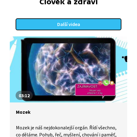
Člověk a zdraví
Další videa
03:12
Mozek
Mozek je náš nejdokonalejší orgán. Řídí všechno,
co děláme. Pohyb, řeč, myšlení, chování i paměť,