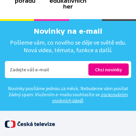
pořadů
edukativních
her
Novinky na e-mail
Pošleme vám, co nového se děje ve světě edu.
Nová videa, témata, funkce a další.
Novinky posíláme jednou za měsíc. Nebudeme vám posílat
žádný spam. Vložením e-mailu souhlasíte se
zpracováním
osobních údajů
.