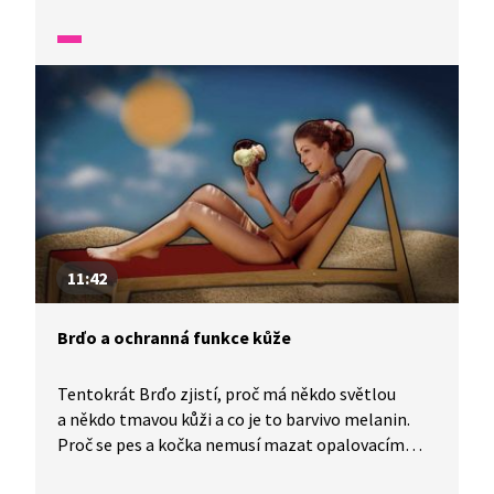
300 gramů. Zjistí také, že když jsme rozrušeni
nebo se bojíme, tluče nám srdce jako o závod. Víte,
že máme srdeční chlopně a srdeční komory?
Určitě jste se setkali s fonendoskopem, jak asi
funguje?
11:42
Brďo a ochranná funkce kůže
Tentokrát Brďo zjistí, proč má někdo světlou
a někdo tmavou kůži a co je to barvivo melanin.
Proč se pes a kočka nemusí mazat opalovacím
krémem proti slunci a jak probíhá výměna srsti.