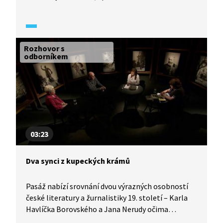
Janem Nerudou a jeho dobou. Vůdčí osobnost
generace májovců a plodný a uznávaný novinář žil
přesto celý svůj život v materiální nouzi.
Rozhovor s
odborníkem
03:23
Dva synci z kupeckých krámů
Pasáž nabízí srovnání dvou výrazných osobností
české literatury a žurnalistiky 19. století – Karla
Havlíčka Borovského a Jana Nerudy očima
literárních historiků v pořadu Historie.cs.