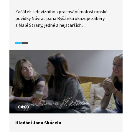
Začátek televizního zpracování malostranské
povídky Návrat pana Ryšánka ukazuje záběry
z Malé Strany, jedné z nejstarších
a nejpůsobivějších částí Prahy vzniklé v podhradí
Pražského hradu, která byla do roku 1784
samostatným městem. Jde o jednu
z nejoblíbenějších pražských čtvrtí, lokalitu plnou
památek, tajemných uliček a zákoutí, která
inspirovala mnoho umělců včetně slavného
rodáka Jana Nerudy.
04:00
Hledání Jana Skácela