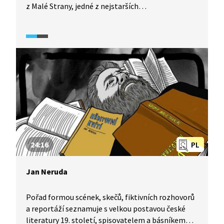
z Malé Strany, jedné z nejstarších
a nejpůsobivějších částí Prahy vzniklé v podhradí
Pražského hradu, která byla do roku 1784
samostatným městem. Jde o jednu
z nejoblíbenějších pražských čtvrtí, lokalitu plnou
památek, tajemných uliček a zákoutí, která
inspirovala mnoho umělců včetně slavného
rodáka Jana Nerudy.
24:16
PL
Jan Neruda
Pořad formou scének, skečů, fiktivních rozhovorů
a reportáží seznamuje s velkou postavou české
literatury 19. století, spisovatelem a básníkem