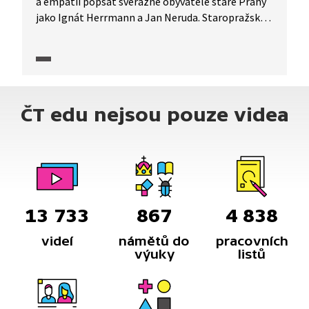
a empatií popsat svérázné obyvatele staré Prahy
jako Ignát Herrmann a Jan Neruda. Staropražskou
povídku Ignáta Herrmanna Z Nerudovy trafiky
o mladé dámě prodávající v trafice a zákazníkovi,
o němž netuší, že jde o jejího nejoblíbenějšího
spisovatele, Jana Nerudu, čte herec Jan Pivec.
ČT edu nejsou pouze videa
13 733
867
4 838
videí
námětů do
pracovních
výuky
listů