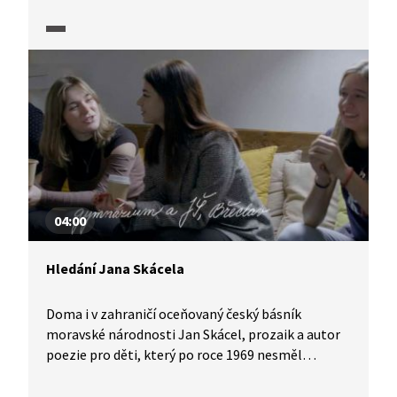
04:00
Hledání Jana Skácela
Doma i v zahraničí oceňovaný český básník
moravské národnosti Jan Skácel, prozaik a autor
poezie pro děti, který po roce 1969 nesměl
publikovat a přešel k samizdatu a exilové
literatuře, očima mladé generace, studentů