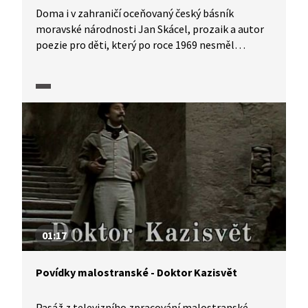
Doma i v zahraničí oceňovaný český básník
moravské národnosti Jan Skácel, prozaik a autor
poezie pro děti, který po roce 1969 nesměl
publikovat a přešel k samizdatu a exilové
literatuře, očima mladé generace, studentů
břeclavského gymnázia, které autor sám také
v minulém století studoval.
01:17
Povídky malostranské - Doktor Kazisvět
Pasáž z televizního zpracování malostranské