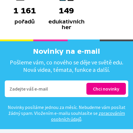
1 161
149
pořadů
edukativních
her
Novinky na e-mail
Pošleme vám, co nového se děje ve světě edu.
Nová videa, témata, funkce a další.
Novinky posíláme jednou za měsíc. Nebudeme vám posílat
žádný spam. Vložením e-mailu souhlasíte se
zpracováním
osobních údajů
.