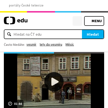
portály České televize
MENU
Hledat
vesmír
lety do vesmíru
Měsíc
Často hledáte:
01:44