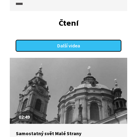
břeclavského gymnázia, které autor sám také
v minulém století studoval.
Čtení
Další videa
02:49
Samostatný svět Malé Strany