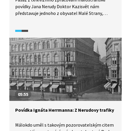
povídky Jana Nerudy Doktor Kazisvět nám
představuje jednoho z obyvatel Malé Strany,
samotářského doktora Heriberta, podivínského
starého mládence, který nesplnil očekávání
a nepokračoval ve stopách svého otce,
vyhlášeného a oblíbeného lékaře.
05:55
Povídka Ignáta Herrmanna: Z Nerudovy trafiky
Málokdo uměl s takovým pozorovatelským citem