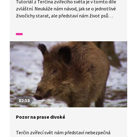
Tutoriál z Terčina zvířecího světa je v tomto díle
zvláštní. Neukáže nám návod, jak se o jednotlivé
živočichy starat, ale představí nám život psů
v útulku.
02:58
Pozor na prase divoké
Terčin zvířecí svět nám představí nebezpečná