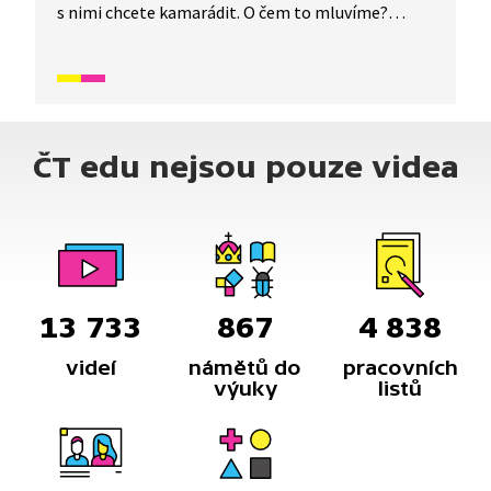
s nimi chcete kamarádit. O čem to mluvíme?
Napadlo vás někdy vybudovat úl pro čmeláka,
který si rozhodně zaslouží naši pomoc, nebo
vytvořit na zahrádce hmyzí hotel? Co to je a k
čemu to slouží? Inža vám všechno vysvětlí a ukáže,
jak na to.
ČT edu nejsou pouze videa
13 733
867
4 838
videí
námětů do
pracovních
výuky
listů