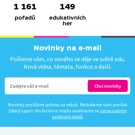
1 161
149
pořadů
edukativních
her
Novinky na e-mail
Pošleme vám, co nového se děje ve světě edu.
Nová videa, témata, funkce a další.
Novinky posíláme jednou za měsíc. Nebudeme vám posílat
žádný spam. Vložením e-mailu souhlasíte se
zpracováním
osobních údajů
.