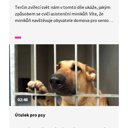
Terčin zvířecí svět nám v tomto díle ukáže, jakým
způsobem se cvičí asistenční minikůň. Víte, že
minikůň navštěvuje obyvatele domova pro seniory
dokonce v bačkůrkách? Víte, jak se minikůň cvičí?
02:48
Útulek pro psy