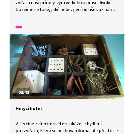
zvířata naší přírody: výra velkého a prase divoké.
Dozvíme se také, jaké nebezpečí od lišek už nám
většinou nehrozí.
03:42
Hmyzí hotel
V Terčině zvířecím světě si ukážete bydlení
pro zvířata, která se nechovají doma, ale přesto se