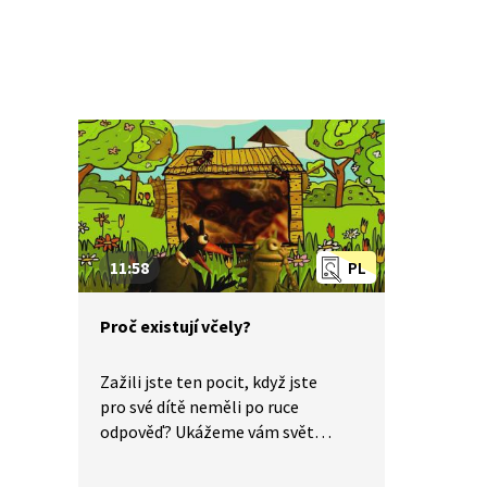
11:58
PL
Proč existují včely?
Zažili jste ten pocit, když jste
pro své dítě neměli po ruce
odpověď? Ukážeme vám svět
dětskýma očima a odpovíme: Proč
existují včely?