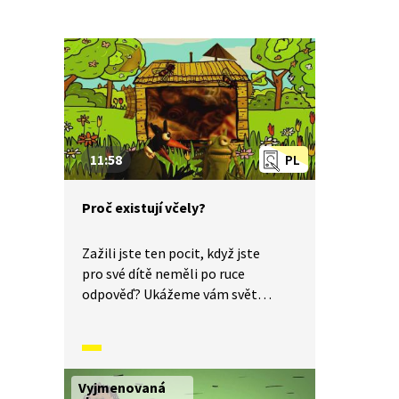
11:58
PL
Proč existují včely?
Zažili jste ten pocit, když jste
pro své dítě neměli po ruce
odpověď? Ukážeme vám svět
dětskýma očima a odpovíme: Proč
existují včely?
Vyjmenovaná