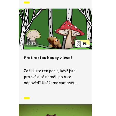
12:50
PL
Proč rostou houby v lese?
Zažili jste ten pocit, když jste
pro své dítě neměli po ruce
odpověď? Ukážeme vám svět
dětskýma očima a odpovíme: Proč
rostou houby v lese?