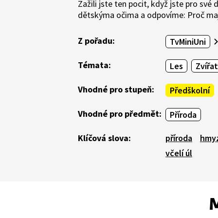
Zažili jste ten pocit, když jste pro s
dětskýma očima a odpovíme: Proč mají
Z pořadu:
TvMiniUni
Témata:
Les
Zvířa
Vhodné pro stupeň:
Předškolní
Vhodné pro předmět:
Příroda
Klíčová slova:
příroda
hmy
včelí úl
M