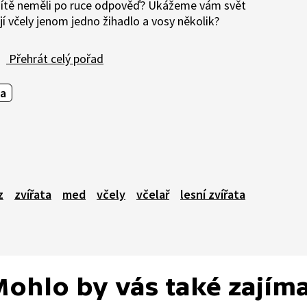
vé dítě neměli po ruce odpověď? Ukážeme vám svět
 včely jenom jedno žihadlo a vosy několik?
Přehrát celý pořad
ta
z
zvířata
med
včely
včelař
lesní zvířata
ohlo by vás také zajím