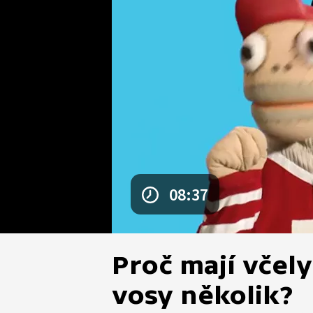
08:37
Proč mají včel
vosy několik?