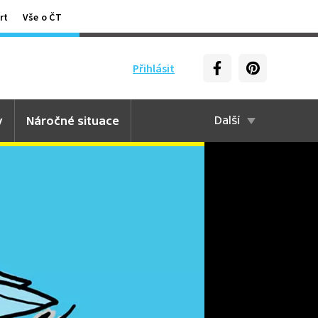
rt
Vše o ČT
Přihlásit
y
Náročné situace
Další