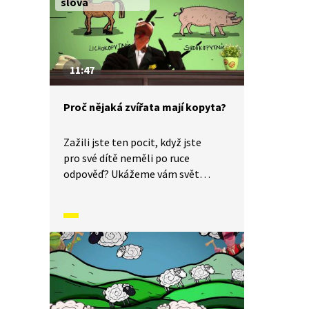
slova
11:47
Proč nějaká zvířata mají kopyta?
Zažili jste ten pocit, když jste
pro své dítě neměli po ruce
odpověď? Ukážeme vám svět
dětskýma očima a odpovíme
na otázku: Proč nějaká zvířata mají
kopyta?