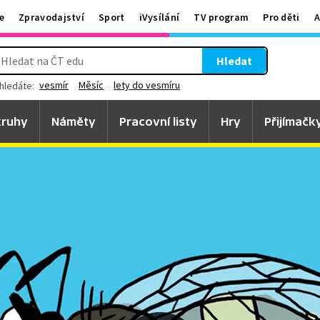
e
Zpravodajství
Sport
iVysílání
TV program
Pro děti
A
Hledat
vesmír
Měsíc
lety do vesmíru
hledáte:
ruhy
Náměty
Pracovní listy
Hry
Přijímačk