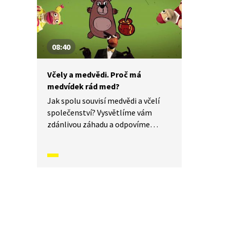
08:40
Včely a medvědi. Proč má
medvídek rád med?
Jak spolu souvisí medvědi a včelí
společenství? Vysvětlíme vám
zdánlivou záhadu a odpovíme
na otázku, kterou si klade každé
zvídavé dítě: Proč má rád medvídek
med?