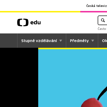
Česká televiz
Často 
Stupně vzdělávání
Předměty
Ok