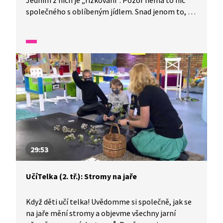
Jedním z nich je „řízkování“. Pozor nemá to nic
společného s oblíbeným jídlem. Snad jenom to, že
se také řežou kousky. Uvidíte, jak správně
postupovat při množení africké fialy.
A vlastnoručně vypěstovaná kytička je ten
nejkrásnější dárek, třeba pro maminku.
29:53
UčíTelka (2. tř.): Stromy na jaře
Když děti učí telka! Uvědomme si společně, jak se
na jaře mění stromy a objevme všechny jarní