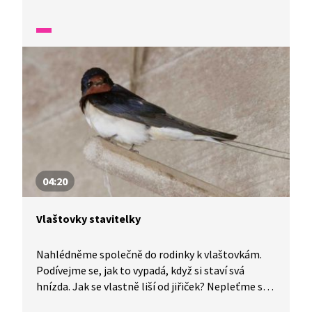
a dozvíte se odpovědi nejenom na tyto otázky.
04:20
Vlaštovky stavitelky
Nahlédněme společně do rodinky k vlaštovkám.
Podívejme se, jak to vypadá, když si staví svá
hnízda. Jak se vlastně liší od jiřiček? Nepleťme si
je, mají delší ocásek a červené zbarvení. Chtěli