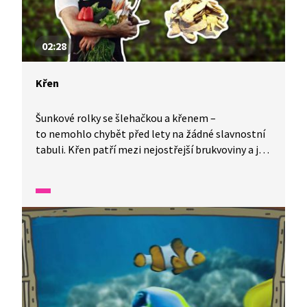
02:28
Křen
Šunkové rolky se šlehačkou a křenem –
to nemohlo chybět před lety na žádné slavnostní
tabuli. Křen patří mezi nejostřejší brukvoviny a je
patřičně štiplavý. Už dlouhé roky se u nás pěstuje
jako koření i léčivá bylina. Roste také volně
v přírodě, ale ten pěstovaný je lepší. A kdy ho
sklízet? Na podzim, když jeho listy začínají
hnědnout. V písku nám vydrží ve sklepě čerstvý až
do jara.