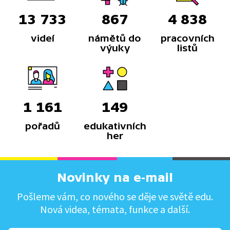
13 733
867
4 838
videí
námětů do
pracovních
výuky
listů
1 161
149
pořadů
edukativních
her
Novinky na e-mail
Pošleme vám, co nového se děje ve světě edu.
Nová videa, témata, funkce a další.