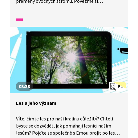
přeměny ovocných stromů. Povězme si
o živočiších, kteří nám pomáhají s opylováním
květů. Zvládli byste se s nimi dorozumět?
Po shlédnutí této UčíTelky určitě!
03:38
PL
Les a jeho význam
Víte, čím je les pro naši krajinu důležitý? Chtěli
byste se dozvědět, jak pomáhají lesníci našim
lesům? Pojďte se společně s Emou projít po lese