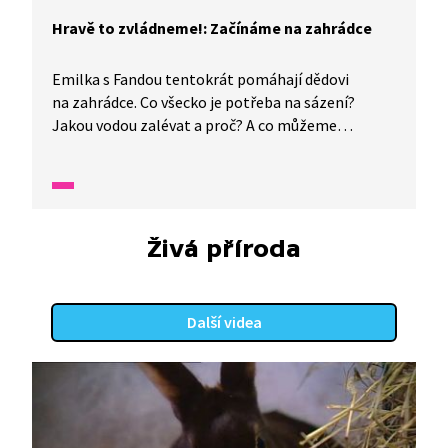
Hravě to zvládneme!: Začínáme na zahrádce
Emilka s Fandou tentokrát pomáhají dědovi
na zahrádce. Co všecko je potřeba na sázení?
Jakou vodou zalévat a proč? A co můžeme
pro ptáčky vyrobit v zimě a co na jaře nebo v létě?
Odpovědi na všechny otázky ohledně zahradničení
najdete v dnešním příběhu Emilky a Fandy.
Živá příroda
Další videa