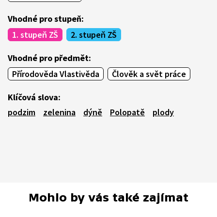
Vhodné pro stupeň:
1. stupeň ZŠ
2. stupeň ZŠ
Vhodné pro předmět:
Přírodověda Vlastivěda
Člověk a svět práce
Klíčová slova:
podzim
zelenina
dýně
Polopatě
plody
Mohlo by vás také zajímat