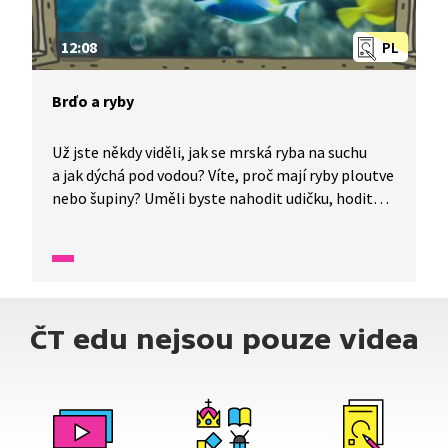
12:08
PL
Brďo a ryby
Už jste někdy viděli, jak se mrská ryba na suchu
a jak dýchá pod vodou? Víte, proč mají ryby ploutve
nebo šupiny? Uměli byste nahodit udičku, hodit
harpunu nebo chytit rybu do podběráku? Možná
byste si chtěli jen pořídit rybičky v akváriu. A víte,
proč je v jižních Čechách tolik rybníků?
ČT edu nejsou pouze videa