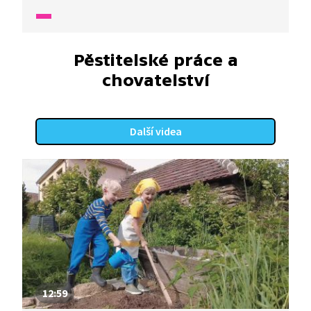
byste vlaštovkám se stavěním jejich hnízd
pomoci? Můžete a budou dokonce moc rády.
Pěstitelské práce a
chovatelství
Další videa
12:59