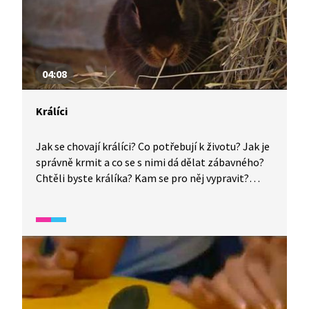
04:08
Králíci
Jak se chovají králíci? Co potřebují k životu? Jak je
správně krmit a co se s nimi dá dělat zábavného?
Chtěli byste králíka? Kam se pro něj vypravit?
Podívejte se, co doporučuje malá chovatelka.