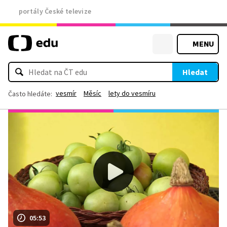
portály České televize
MENU
Hledat
vesmír
Měsíc
lety do vesmíru
Často hledáte:
05:53