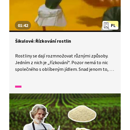
01:42
PL
Šikulové: Řízkování rostlin
Rostliny se dají rozmnožovat různými způsoby.
Jedním z nich je „řízkování“. Pozor nemá to nic
společného s oblíbeným jídlem. Snad jenom to, že
se také řežou kousky. Uvidíte, jak správně
postupovat při množení africké fialy.
A vlastnoručně vypěstovaná kytička je ten
nejkrásnější dárek, třeba pro maminku.